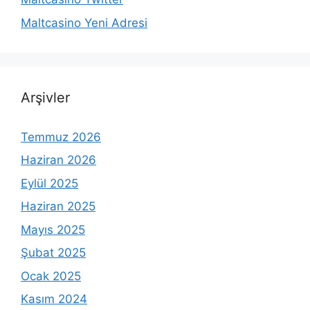
Maltcasino Yeni Adresi
Arşivler
Temmuz 2026
Haziran 2026
Eylül 2025
Haziran 2025
Mayıs 2025
Şubat 2025
Ocak 2025
Kasım 2024