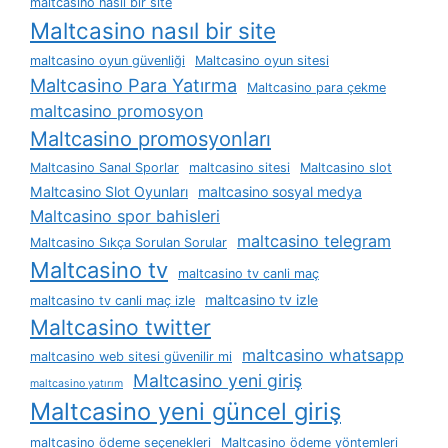
maltcasino nasil bir site
Maltcasino nasıl bir site
maltcasino oyun güvenliği
Maltcasino oyun sitesi
Maltcasino Para Yatırma
Maltcasino para çekme
maltcasino promosyon
Maltcasino promosyonları
Maltcasino Sanal Sporlar
maltcasino sitesi
Maltcasino slot
Maltcasino Slot Oyunları
maltcasino sosyal medya
Maltcasino spor bahisleri
maltcasino telegram
Maltcasino Sıkça Sorulan Sorular
Maltcasino tv
maltcasino tv canli maç
maltcasino tv izle
maltcasino tv canli maç izle
Maltcasino twitter
maltcasino whatsapp
maltcasino web sitesi güvenilir mi
Maltcasino yeni giriş
maltcasino yatırım
Maltcasino yeni güncel giriş
maltcasino ödeme seçenekleri
Maltcasino ödeme yöntemleri