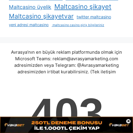
Maltcasino şikayet
Maltcasino üyelik
Maltcasino şikayetvar
twitter maltcasino
yeni adresi maltcasino
maltcasino casino giriş bilgileriniz
Avrasya'nın en büyük reklam platformunda olmak için
Microsoft Teams:
reklam@avrasyamarketing.com
adresimizden veya Telegram: @Avrasyamarketing
adresimizden irtibat kurabilirsiniz. (Tek iletişim
adreslerimiz teams / telegram ve mail adresimizdir.
Harici hiçbir iletişim adresimiz bulunmamaktadır.
Lütfen itibar etmeyiniz.) Türkiye yasalarına göre 7258
sayılı kanun uyarınca yasa dışı bahis oynamanın
cezaları mevcuttur. Şu an bulunduğunuz site hiç bir
şekilde illegal bahis oyunları oynatmıyor ve oynamaya
aracı olmuyordur.
rulobet
|
betparex
|
holeyy
|
×
matrixbet
|
betingo
|
betkur
|
tamcasino
|
titabet