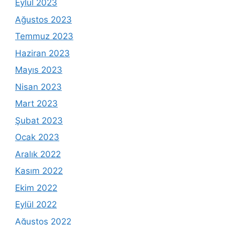
Eylül 2023
Ağustos 2023
Temmuz 2023
Haziran 2023
Mayıs 2023
Nisan 2023
Mart 2023
Şubat 2023
Ocak 2023
Aralık 2022
Kasım 2022
Ekim 2022
Eylül 2022
Ağustos 2022