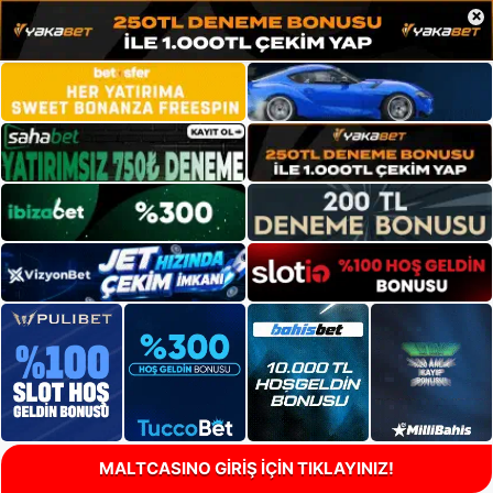
×
MALTCASINO GİRİŞ İÇİN TIKLAYINIZ!