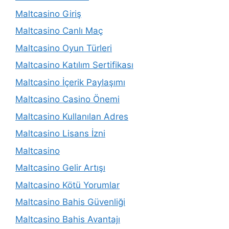
Maltcasino Giriş
Maltcasino Canlı Maç
Maltcasino Oyun Türleri
Maltcasino Katılım Sertifikası
Maltcasino İçerik Paylaşımı
Maltcasino Casino Önemi
Maltcasino Kullanılan Adres
Maltcasino Lisans İzni
Maltcasino
Maltcasino Gelir Artışı
Maltcasino Kötü Yorumlar
Maltcasino Bahis Güvenliği
Maltcasino Bahis Avantajı