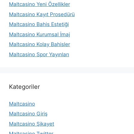
Maltcasino Yeni Özellikler
Maltcasino Kayıt Prosedürü
Maltcasino Bahis Estetiği
Maltcasino Kurumsal İmaj
Maltcasino Kolay Bahisler
Maltcasino Spor Yayınları
Kategoriler
Maltcasino
Maltcasino Giriş
Maltcasino Şikayet
Maltcasino Twitter