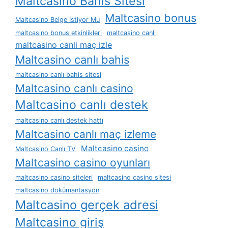
Maltcasino Bahis Sitesi
Maltcasino bonus
Maltcasino Belge İstiyor Mu
maltcasino bonus etkinlikleri
maltcasino canli
maltcasino canli maç izle
Maltcasino canlı bahis
maltcasino canlı bahis sitesi
Maltcasino canlı casino
Maltcasino canlı destek
maltcasino canlı destek hattı
Maltcasino canlı maç izleme
Maltcasino casino
Maltcasino Canlı TV
Maltcasino casino oyunları
maltcasino casino siteleri
maltcasino casino sitesi
maltcasino dokümantasyon
Maltcasino gerçek adresi
Maltcasino giriş