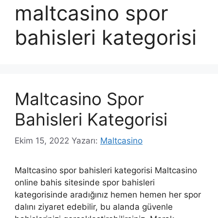
maltcasino spor
bahisleri kategorisi
Maltcasino Spor
Bahisleri Kategorisi
Ekim 15, 2022
Yazarı:
Maltcasino
Maltcasino spor bahisleri kategorisi Maltcasino
online bahis sitesinde spor bahisleri
kategorisinde aradığınız hemen hemen her spor
dalını ziyaret edebilir, bu alanda güvenle