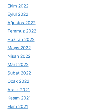
Ekim 2022
Eylül 2022
Ağustos 2022
Temmuz 2022
Haziran 2022
Mayıs 2022
Nisan 2022
Mart 2022
Şubat 2022
Ocak 2022
Aralık 2021
Kasım 2021
Ekim 2021