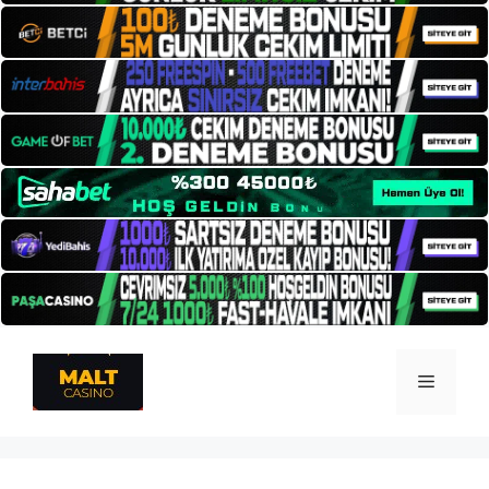
İçeriğe
atla
Menü