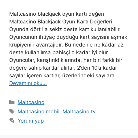
Maltcasino blackjack oyun kartı değeri
Maltcasino Blackjack Oyun Kartı Değerleri
Oyunda dört ila sekiz deste kart kullanılabilir.
Oyuncunun ihtiyaç duyduğu kart sayısını aşmak
krupiyenin avantajıdır. Bu nedenle ne kadar az
deste kullanılırsa bahisçi o kadar iyi olur.
Oyuncular, karıştırıldıklarında, her biri farklı bir
değere sahip kartlar alırlar. 2’den 10’a kadar
sayılar içeren kartlar, üzerlerindeki sayılara …
Devamını oku…
Kategoriler
Maltcasino
Etiketler
Maltcasino mobil
,
Maltcasino tv
Yorum yap