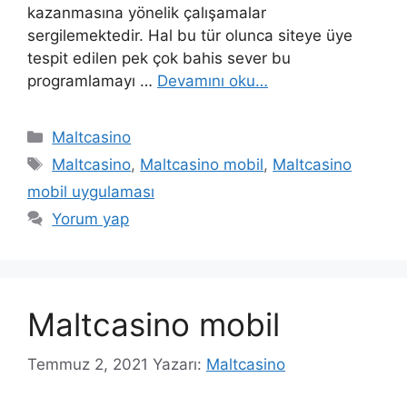
kazanmasına yönelik çalışamalar
sergilemektedir. Hal bu tür olunca siteye üye
tespit edilen pek çok bahis sever bu
programlamayı …
Devamını oku…
Kategoriler
Maltcasino
Etiketler
Maltcasino
,
Maltcasino mobil
,
Maltcasino
mobil uygulaması
Yorum yap
Maltcasino mobil
Temmuz 2, 2021
Yazarı:
Maltcasino