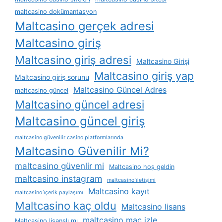
maltcasino dokümantasyon
Maltcasino gerçek adresi
Maltcasino giriş
Maltcasino giriş adresi
Maltcasino Girişi
Maltcasino giriş yap
Maltcasino giriş sorunu
Maltcasino Güncel Adres
maltcasino güncel
Maltcasino güncel adresi
Maltcasino güncel giriş
maltcasino güvenilir casino platformlarında
Maltcasino Güvenilir Mi?
maltcasino güvenlir mi
Maltcasino hoş geldin
maltcasino instagram
maltcasino i̇letişimi
Maltcasino kayıt
maltcasino i̇çerik paylaşımı
Maltcasino kaç oldu
Maltcasino lisans
maltcasino maç izle
Maltcasino lisanslı mı