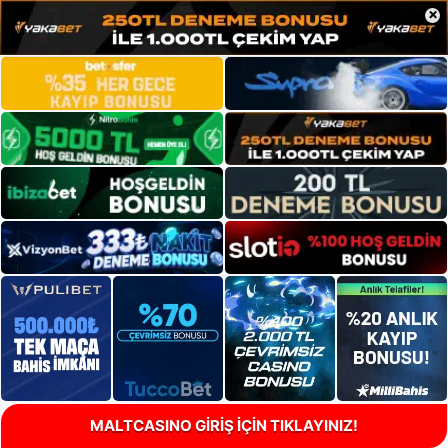
×
MALTCASINO GİRİŞ İÇİN TIKLAYINIZ!