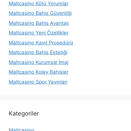
Maltcasino Kötü Yorumlar
Maltcasino Bahis Güvenliği
Maltcasino Bahis Avantajı
Maltcasino Yeni Özellikler
Maltcasino Kayıt Prosedürü
Maltcasino Bahis Estetiği
Maltcasino Kurumsal İmaj
Maltcasino Kolay Bahisler
Maltcasino Spor Yayınları
Kategoriler
Maltcasino