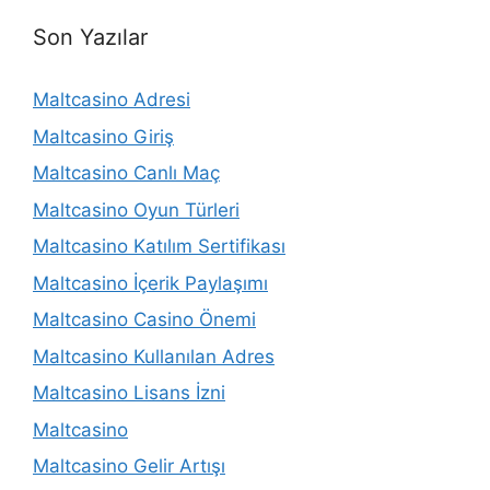
Son Yazılar
Maltcasino Adresi
Maltcasino Giriş
Maltcasino Canlı Maç
Maltcasino Oyun Türleri
Maltcasino Katılım Sertifikası
Maltcasino İçerik Paylaşımı
Maltcasino Casino Önemi
Maltcasino Kullanılan Adres
Maltcasino Lisans İzni
Maltcasino
Maltcasino Gelir Artışı