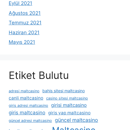
Eylül 2021
Ağustos 2021
Temmuz 2021
Haziran 2021
Mayıs 2021
Etiket Bulutu
bahis sitesi maltcasino
adresi maltcasino
canli maltcasino
casino sitesi maltcasino
girisi maltcasino
giris adresi maltcasino
giris maltcasino
giris yap maltcasino
güncel maltcasino
güncel adresi maltcasino