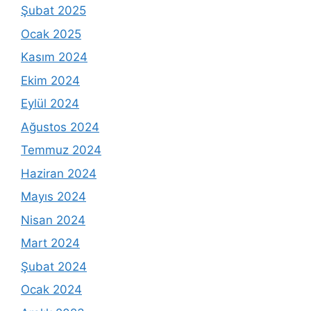
Şubat 2025
Ocak 2025
Kasım 2024
Ekim 2024
Eylül 2024
Ağustos 2024
Temmuz 2024
Haziran 2024
Mayıs 2024
Nisan 2024
Mart 2024
Şubat 2024
Ocak 2024