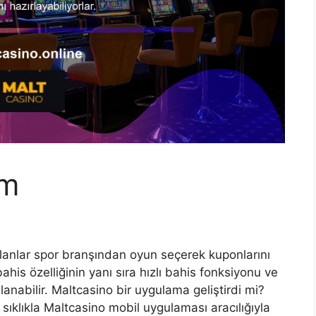
ım
ılanlar spor branşından oyun seçerek kuponlarını
bahis özelliğinin yanı sıra hızlı bahis fonksiyonu ve
anabilir. Maltcasino bir uygulama geliştirdi mi?
ıklıkla Maltcasino mobil uygulaması aracılığıyla