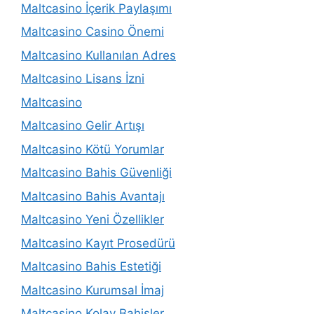
Maltcasino İçerik Paylaşımı
Maltcasino Casino Önemi
Maltcasino Kullanılan Adres
Maltcasino Lisans İzni
Maltcasino
Maltcasino Gelir Artışı
Maltcasino Kötü Yorumlar
Maltcasino Bahis Güvenliği
Maltcasino Bahis Avantajı
Maltcasino Yeni Özellikler
Maltcasino Kayıt Prosedürü
Maltcasino Bahis Estetiği
Maltcasino Kurumsal İmaj
Maltcasino Kolay Bahisler