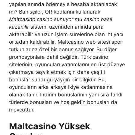
yapılan anında ödemeyle hesaba aktarılacak
mı? Bahisçiler, QR kodlarını kullanarak
Maltcasino casino sunuyor mu casino nasıl
kazanılır
sistemi üzerinden anında para
aktarabilir ve uzun işlem sürelerine olan ihtiyacı
ortadan kaldırabilir. Maltcasino web sitesi spor
tutkunlarına özel bir bonus sağlıyor. Bu diğer
promosyonlara dahil değildir. Türk casino
sitelerinin, oyuncuları yatırımlarını en üst düzeye
çıkarmaya teşvik etmek için daha çeşitli
bonuslar sunduğu yaygın bir bilgidir. Bu,
oyuncuların arka arkaya ikiye katlanmasına
olanak tanır. İndirim bonuslarının yanı sıra farklı
türlerde bonusları ve hoş geldin bonusları da
mevcuttur.
Maltcasino Yüksek