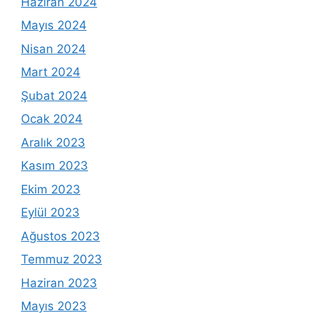
Haziran 2024
Mayıs 2024
Nisan 2024
Mart 2024
Şubat 2024
Ocak 2024
Aralık 2023
Kasım 2023
Ekim 2023
Eylül 2023
Ağustos 2023
Temmuz 2023
Haziran 2023
Mayıs 2023