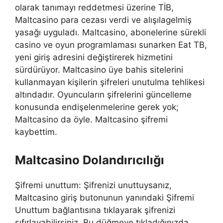
olarak tanımayı reddetmesi üzerine TİB,
Maltcasino para cezası verdi ve alışılagelmiş
yasağı uyguladı. Maltcasino, abonelerine sürekli
casino ve oyun programlaması sunarken Eat TB,
yeni giriş adresini değiştirerek hizmetini
sürdürüyor. Maltcasino üye bahis sitelerini
kullanmayan kişilerin şifreleri unutulma tehlikesi
altındadır. Oyuncuların şifrelerini güncelleme
konusunda endişelenmelerine gerek yok;
Maltcasino da öyle. Maltcasino şifremi
kaybettim.
Maltcasino Dolandırıcılığı
Şifremi unuttum: Şifrenizi unuttuysanız,
Maltcasino giriş butonunun yanındaki Şifremi
Unuttum bağlantısına tıklayarak şifrenizi
sıfırlayabilirsiniz. Bu düğmeye tıkladığınızda,