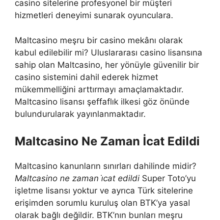
casino sitelerine profesyonel bir müşteri
hizmetleri deneyimi sunarak oyunculara.
Maltcasino meşru bir casino mekânı olarak
kabul edilebilir mi? Uluslararası casino lisansına
sahip olan Maltcasino, her yönüyle güvenilir bir
casino sistemini dahil ederek hizmet
mükemmelliğini arttırmayı amaçlamaktadır.
Maltcasino lisansı şeffaflık ilkesi göz önünde
bulundurularak yayınlanmaktadır.
Maltcasino Ne Zaman İcat Edildi
Maltcasino kanunların sınırları dahilinde midir?
Maltcasino ne zaman i̇cat edildi
Super Toto’yu
işletme lisansı yoktur ve ayrıca Türk sitelerine
erişimden sorumlu kuruluş olan BTK’ya yasal
olarak bağlı değildir. BTK’nın bunları meşru