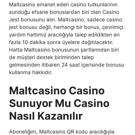
Maltcasino emanet eden casino tutkunlarının
sunduğu efsane bonuslardan biri olan Casino
Jest bonusunu alın. Maltcasino, sadece casino
jest bonusu değil, herhangi bir bonus, çevrimiçi
yardım hattımız aracılığıyla talep edildikten en
fazla 10 dakika sonra üyelere dağıtılacaktır.
Hatta Maltcasino bonusunun şartlarından biri
de müşteri destek biriminden talep
gelmesinden itibaren 24 saat içerisinde bonusu
kullanma hakkıdır.
Maltcasino Casino
Sunuyor Mu Casino
Nasıl Kazanılır
Aboneliğim, Maltcasino QR kodu aracılığıyla