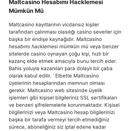
Maltcasino Hesabımı Hacklemesi
Mümkün Mü
Maltcasino kayıtlarının vicdansız kişiler
tarafından çalınması olasılığı casino severler için
başka bir endişe kaynağıdır.
Maltcasino
hesabımı hacklemesi mümkün mü
veya benzer
sitelerde casino oynayan çoğu kişi, hızlı bir
kazanç elde etmek amacıyla bunu tercih eder.
Bahis yoluyla kazanılan para dolaylı bir çaba
olarak kabul edilir. ‘ Elbette Maltcasino
üyelerinin hesaplarından memnun olması
gerekir. Maltcasino web sitesinde üyelik
işlemleri gibi kişisel bilgileriniz SSL sertifikaları
ve benzeri şifrelemelerle korunmaktadır. Kişisel
bilgilerinizi veya Maltcasino hesap bilgilerinizi
başka bir tarafa vermeyi tercih etmediğiniz
sürece, aboneliğiniz siz iptal edene kadar