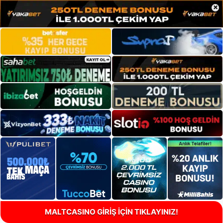
×
MALTCASINO GİRİŞ İÇİN TIKLAYINIZ!