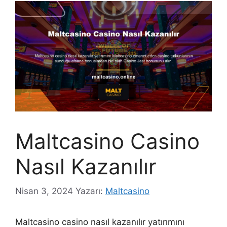
Maltcasino Casino
Nasıl Kazanılır
Nisan 3, 2024
Yazarı:
Maltcasino
Maltcasino casino nasıl kazanılır yatırımını