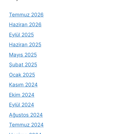
Temmuz 2026
Haziran 2026
Eylül 2025
Haziran 2025
Mayıs 2025
Şubat 2025
Ocak 2025
Kasım 2024
Ekim 2024
Eylül 2024
Ağustos 2024
Temmuz 2024