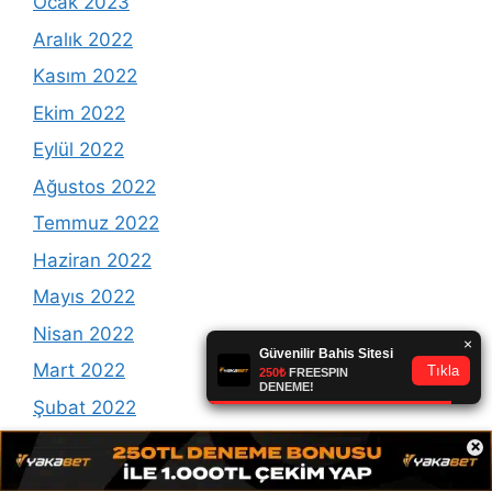
Ocak 2023
Aralık 2022
Kasım 2022
Ekim 2022
Eylül 2022
Ağustos 2022
Temmuz 2022
Haziran 2022
Mayıs 2022
Nisan 2022
Mart 2022
Şubat 2022
Ocak 2022
×
Aralık 2021