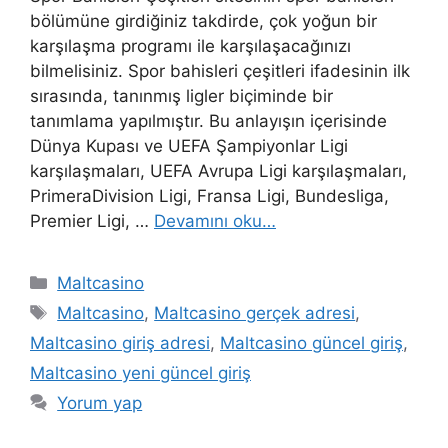
bölümüne girdiğiniz takdirde, çok yoğun bir
karşılaşma programı ile karşılaşacağınızı
bilmelisiniz. Spor bahisleri çeşitleri ifadesinin ilk
sırasında, tanınmış ligler biçiminde bir
tanımlama yapılmıştır. Bu anlayışın içerisinde
Dünya Kupası ve UEFA Şampiyonlar Ligi
karşılaşmaları, UEFA Avrupa Ligi karşılaşmaları,
PrimeraDivision Ligi, Fransa Ligi, Bundesliga,
Premier Ligi, …
Devamını oku…
Kategoriler
Maltcasino
Etiketler
Maltcasino
,
Maltcasino gerçek adresi
,
Maltcasino giriş adresi
,
Maltcasino güncel giriş
,
Maltcasino yeni güncel giriş
Yorum yap