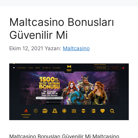
Maltcasino Bonusları
Güvenilir Mi
Ekim 12, 2021
Yazarı:
Maltcasino
Maltcasino Bonusları Güvenilir Mi Maltcasino