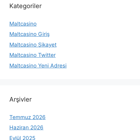
Kategoriler
Maltcasino
Maltcasino Giriş
Maltcasino Şikayet
Maltcasino Twitter
Maltcasino Yeni Adresi
Arşivler
Temmuz 2026
Haziran 2026
Eylül 2025