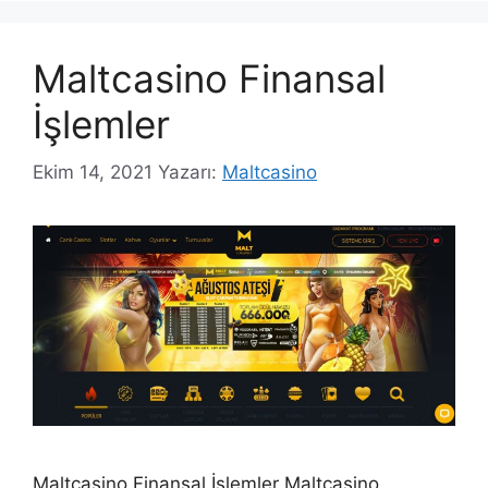
Maltcasino Finansal
İşlemler
Ekim 14, 2021
Yazarı:
Maltcasino
Maltcasino Finansal İşlemler Maltcasino