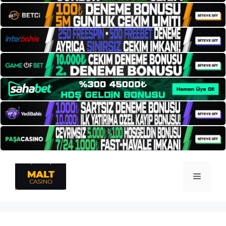
İçeriğe
atla
Menü