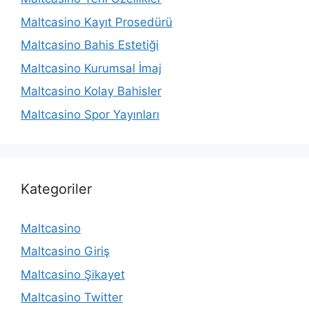
Maltcasino Kayıt Prosedürü
Maltcasino Bahis Estetiği
Maltcasino Kurumsal İmaj
Maltcasino Kolay Bahisler
Maltcasino Spor Yayınları
Kategoriler
Maltcasino
Maltcasino Giriş
Maltcasino Şikayet
Maltcasino Twitter