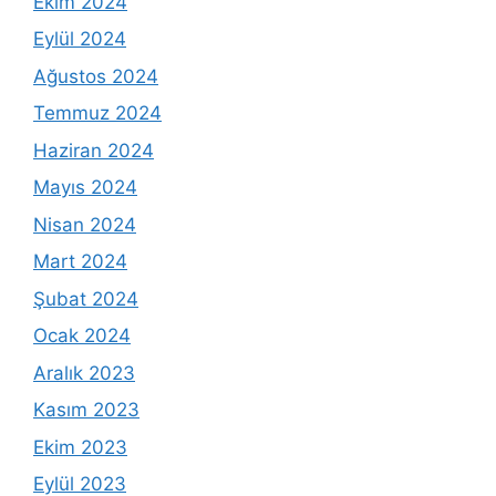
Ekim 2024
Eylül 2024
Ağustos 2024
Temmuz 2024
Haziran 2024
Mayıs 2024
Nisan 2024
Mart 2024
Şubat 2024
Ocak 2024
Aralık 2023
Kasım 2023
Ekim 2023
Eylül 2023