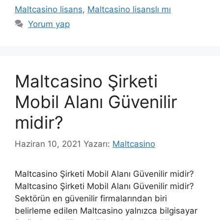
Maltcasino lisans
,
Maltcasino lisanslı mı
Yorum yap
Maltcasino Şirketi
Mobil Alanı Güvenilir
midir?
Haziran 10, 2021
Yazarı:
Maltcasino
Maltcasino Şirketi Mobil Alanı Güvenilir midir?
Maltcasino Şirketi Mobil Alanı Güvenilir midir?
Sektörün en güvenilir firmalarından biri
belirleme edilen Maltcasino yalnızca bilgisayar