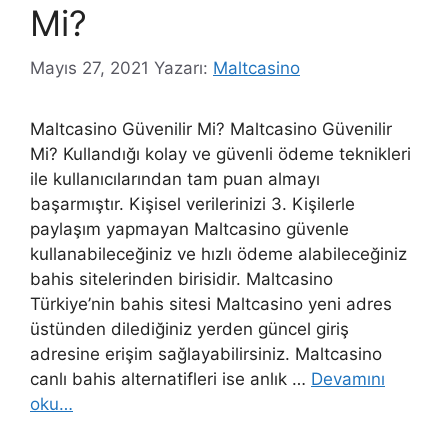
Mi?
Mayıs 27, 2021
Yazarı:
Maltcasino
Maltcasino Güvenilir Mi? Maltcasino Güvenilir
Mi? Kullandığı kolay ve güvenli ödeme teknikleri
ile kullanıcılarından tam puan almayı
başarmıştır. Kişisel verilerinizi 3. Kişilerle
paylaşım yapmayan Maltcasino güvenle
kullanabileceğiniz ve hızlı ödeme alabileceğiniz
bahis sitelerinden birisidir. Maltcasino
Türkiye’nin bahis sitesi Maltcasino yeni adres
üstünden dilediğiniz yerden güncel giriş
adresine erişim sağlayabilirsiniz. Maltcasino
canlı bahis alternatifleri ise anlık …
Devamını
oku…