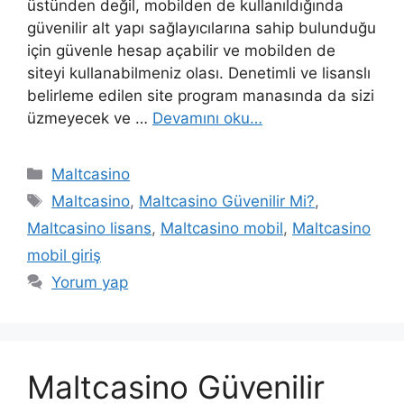
üstünden değil, mobilden de kullanıldığında
güvenilir alt yapı sağlayıcılarına sahip bulunduğu
için güvenle hesap açabilir ve mobilden de
siteyi kullanabilmeniz olası. Denetimli ve lisanslı
belirleme edilen site program manasında da sizi
üzmeyecek ve …
Devamını oku…
Kategoriler
Maltcasino
Etiketler
Maltcasino
,
Maltcasino Güvenilir Mi?
,
Maltcasino lisans
,
Maltcasino mobil
,
Maltcasino
mobil giriş
Yorum yap
Maltcasino Güvenilir