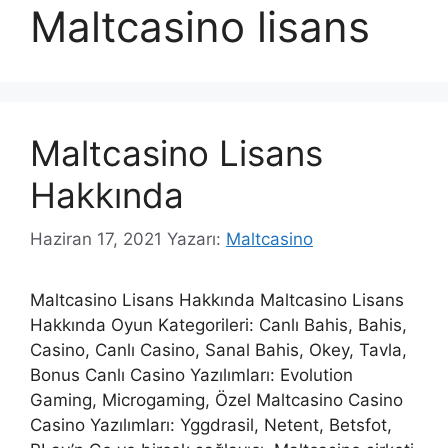
Maltcasino lisans
Maltcasino Lisans
Hakkında
Haziran 17, 2021
Yazarı:
Maltcasino
Maltcasino Lisans Hakkında Maltcasino Lisans
Hakkında Oyun Kategorileri: Canlı Bahis, Bahis,
Casino, Canlı Casino, Sanal Bahis, Okey, Tavla,
Bonus Canlı Casino Yazılımları: Evolution
Gaming, Microgaming, Özel Maltcasino Casino
Casino Yazılımları: Yggdrasil, Netent, Betsfot,