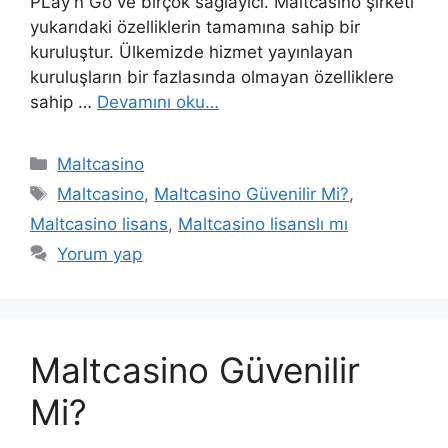
PLay’n Go ve birçok sağlayıcı. Maltcasino şirketi
yukarıdaki özelliklerin tamamına sahip bir
kuruluştur. Ülkemizde hizmet yayınlayan
kuruluşların bir fazlasında olmayan özelliklere
sahip …
Devamını oku…
Kategoriler
Maltcasino
Etiketler
Maltcasino
,
Maltcasino Güvenilir Mi?
,
Maltcasino lisans
,
Maltcasino lisanslı mı
Yorum yap
Maltcasino Güvenilir
Mi?