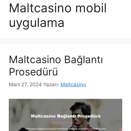
Maltcasino mobil
uygulama
Maltcasino Bağlantı
Prosedürü
Mart 27, 2024
Yazarı:
Maltcasino