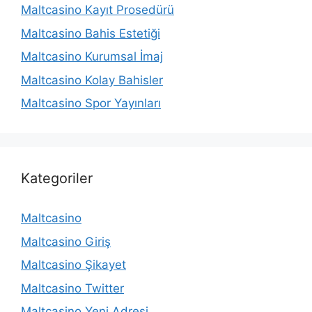
Maltcasino Kayıt Prosedürü
Maltcasino Bahis Estetiği
Maltcasino Kurumsal İmaj
Maltcasino Kolay Bahisler
Maltcasino Spor Yayınları
Kategoriler
Maltcasino
Maltcasino Giriş
Maltcasino Şikayet
Maltcasino Twitter
Maltcasino Yeni Adresi