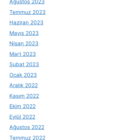
Ağustos 2023
Temmuz 2023
Haziran 2023
Mayıs 2023
Nisan 2023
Mart 2023
Şubat 2023
Ocak 2023
Aralık 2022
Kasım 2022
Ekim 2022
Eylül 2022
Ağustos 2022
Temmuz 2022