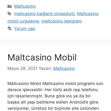
Kategoriler
Maltcasino
Etiketler
maltcasino bağlantı prosedürü
,
Maltcasino
mobil uygulama
,
maltcasino telegram
Yorum yap
Maltcasino Mobil
Mayıs 28, 2021
Yazarı:
Maltcasino
Maltcasino Mobil Maltcasino mobil programı son
derece işlevseldir. Her türlü akıllı cep telefonu
için tasarlanmıştır. Buna göre ios ya da bir
başka alt yapı belirleme edilen Android’e göre
versiyonlar, ücretsiz bir biçimde site üstünden