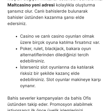
Maltcasino yeni adresi
kolaylıkla oluşturma
şansınız olur. Canlı bahislerde bulunarak
bahisler üstünden kazanma şansı elde
edersiniz.
Casino ve canlı casino oyunları olmak
üzere birçok oyuna katılma fırsatınız var.
Poker, rulet, blackjack, bakara oyun
alternatiflerinden dilediğinizi tercih
edebilirsiniz.
İsterseniz slot oyunlarına da katılarak
risksiz bir şekilde kazanç elde
edebilirsiniz. Slot oyunlar makineye karşı
oynanır.
Bahis severler kampanyaları da bahis Ofis
üstünden takip eder. Promosyon alabilmek
istiyorsanız ilk önce üyelik işlemlerinizi