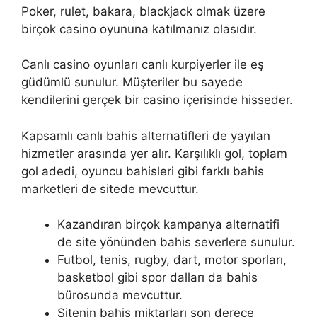
Poker, rulet, bakara, blackjack olmak üzere
birçok casino oyununa katılmanız olasıdır.
Canlı casino oyunları canlı kurpiyerler ile eş
güdümlü sunulur. Müşteriler bu sayede
kendilerini gerçek bir casino içerisinde hisseder.
Kapsamlı canlı bahis alternatifleri de yayılan
hizmetler arasında yer alır. Karşılıklı gol, toplam
gol adedi, oyuncu bahisleri gibi farklı bahis
marketleri de sitede mevcuttur.
Kazandıran birçok kampanya alternatifi
de site yönünden bahis severlere sunulur.
Futbol, tenis, rugby, dart, motor sporları,
basketbol gibi spor dalları da bahis
bürosunda mevcuttur.
Sitenin bahis miktarları son derece