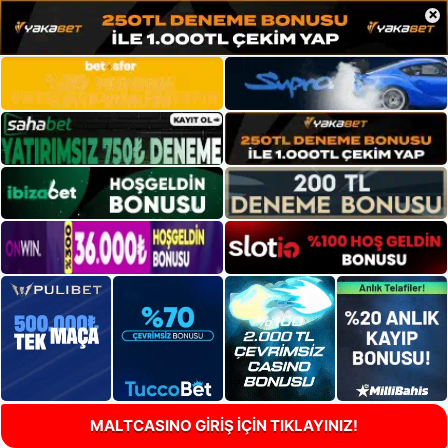
×
MALTCASINO GİRİŞ İÇİN TIKLAYINIZ!