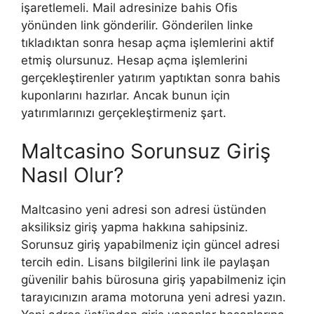
işaretlemeli. Mail adresinize bahis Ofis
yönünden link gönderilir. Gönderilen linke
tıkladıktan sonra hesap açma işlemlerini aktif
etmiş olursunuz. Hesap açma işlemlerini
gerçekleştirenler yatırım yaptıktan sonra bahis
kuponlarını hazırlar. Ancak bunun için
yatırımlarınızı gerçekleştirmeniz şart.
Maltcasino Sorunsuz Giriş
Nasıl Olur?
Maltcasino yeni adresi son adresi üstünden
aksiliksiz giriş yapma hakkına sahipsiniz.
Sorunsuz giriş yapabilmeniz için güncel adresi
tercih edin. Lisans bilgilerini link ile paylaşan
güvenilir bahis bürosuna giriş yapabilmeniz için
tarayıcınızın arama motoruna yeni adresi yazın.