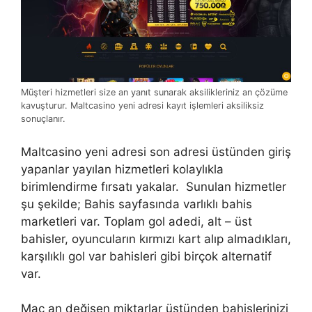
Müşteri hizmetleri size an yanıt sunarak aksilikleriniz an çözüme
kavuşturur. Maltcasino yeni adresi kayıt işlemleri aksiliksiz
sonuçlanır.
Maltcasino yeni adresi son adresi üstünden giriş
yapanlar yayılan hizmetleri kolaylıkla
birimlendirme fırsatı yakalar. Sunulan hizmetler
şu şekilde; Bahis sayfasında varlıklı bahis
marketleri var. Toplam gol adedi, alt – üst
bahisler, oyuncuların kırmızı kart alıp almadıkları,
karşılıklı gol var bahisleri gibi birçok alternatif
var.
Maç an değişen miktarlar üstünden bahislerinizi