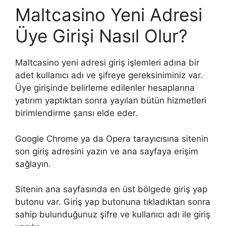
Maltcasino Yeni Adresi
Üye Girişi Nasıl Olur?
Maltcasino yeni adresi giriş işlemleri adına bir
adet kullanıcı adı ve şifreye gereksiniminiz var.
Üye girişinde belirleme edilenler hesaplarına
yatırım yaptıktan sonra yayılan bütün hizmetleri
birimlendirme şansı elde eder.
Google Chrome ya da Opera tarayıcısına sitenin
son giriş adresini yazın ve ana sayfaya erişim
sağlayın.
Sitenin ana sayfasında en üst bölgede giriş yap
butonu var. Giriş yap butonuna tıkladıktan sonra
sahip bulunduğunuz şifre ve kullanıcı adı ile giriş