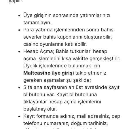
yapılır.
Üye girişinin sonrasında yatırımlarınızı
tamamlayın.
Para yatırma işlemlerinden sonra bahis
severler bahis kuponlarını oluşturabilir,
casino oyunlarına katılabilir.
Hesap Açma; Bahis tutkunları hesap
açma işlemlerini kısa vakitte gerçekleştirir.
Üyelik işlemlerinde bulunmak için
Maltcasino üye girişi
takip etmeniz
gereken aşamalar şu şekilde;
Site ana sayfasının an üst evresinde kayıt
ol butonu var. Kayıt ol butonuna
tıklayanlar hesap açma işlemlerini
başlatmış olur.
Kayıt formunda adınız, mail adresiniz, cep
telefonu numaranız, doğum tarihiniz,