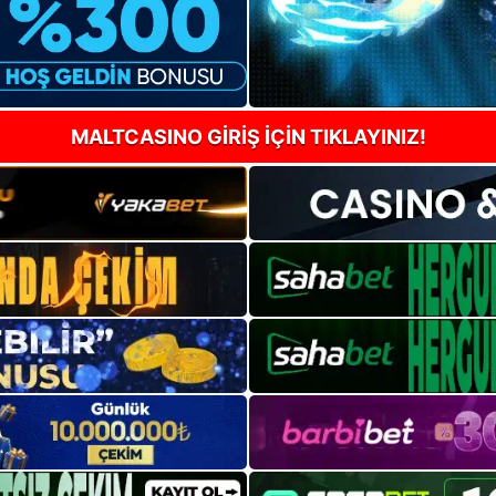
MALTCASINO GİRİŞ İÇİN TIKLAYINIZ!