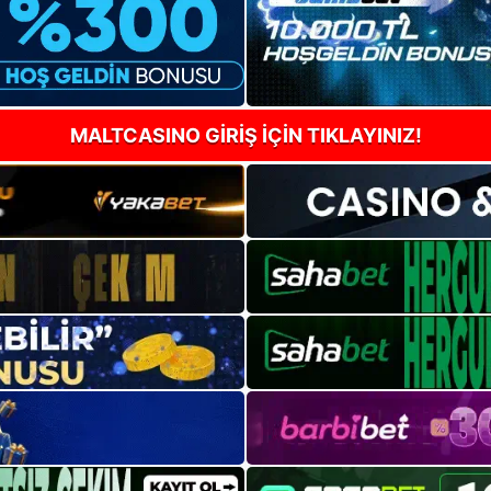
MALTCASINO GİRİŞ İÇİN TIKLAYINIZ!