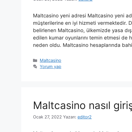
Maltcasino yeni adresi Maltcasino yeni adr
müşterilerine en iyi hizmeti vermektedir. 
belirlenen Maltcasino, ülkemizde yasa dışı
edilen kumar oyunlarını temin etmesi de 
neden oldu. Maltcasino hesaplarında b
Kategoriler
Maltcasino
Yorum yap
Maltcasino nasıl giriş
Ocak 27, 2022
Yazarı:
editor2