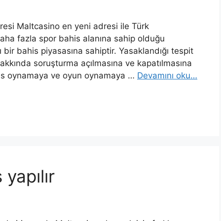
esi Maltcasino en yeni adresi ile Türk
Daha fazla spor bahis alanına sahip olduğu
 bir bahis piyasasına sahiptir. Yasaklandığı tespit
hakkında soruşturma açılmasına ve kapatılmasına
ahis oynamaya ve oyun oynamaya …
Devamını oku…
 yapılır