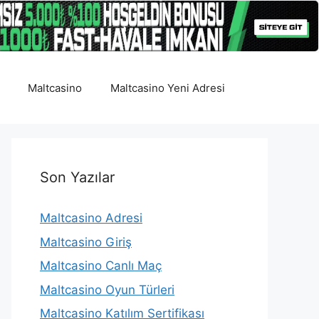
Maltcasino
Maltcasino Yeni Adresi
Son Yazılar
Maltcasino Adresi
Maltcasino Giriş
Maltcasino Canlı Maç
Maltcasino Oyun Türleri
Maltcasino Katılım Sertifikası