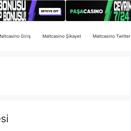
altcasino Giriş
Maltcasino Şikayet
Maltcasino Twitter
si