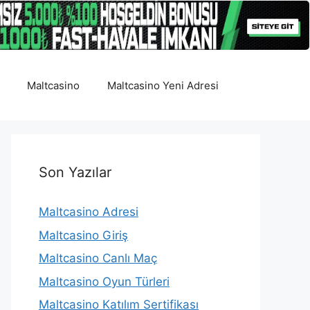
Maltcasino
Maltcasino Yeni Adresi
Son Yazılar
Maltcasino Adresi
Maltcasino Giriş
Maltcasino Canlı Maç
Maltcasino Oyun Türleri
Maltcasino Katılım Sertifikası