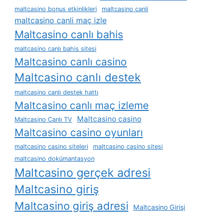
maltcasino bonus etkinlikleri
maltcasino canli
maltcasino canli maç izle
Maltcasino canlı bahis
maltcasino canlı bahis sitesi
Maltcasino canlı casino
Maltcasino canlı destek
maltcasino canlı destek hattı
Maltcasino canlı maç izleme
Maltcasino casino
Maltcasino Canlı TV
Maltcasino casino oyunları
maltcasino casino siteleri
maltcasino casino sitesi
maltcasino dokümantasyon
Maltcasino gerçek adresi
Maltcasino giriş
Maltcasino giriş adresi
Maltcasino Girişi