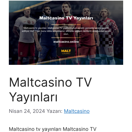
Maltcasino TV
Yayınları
Nisan 24, 2024
Yazarı:
Maltcasino
Maltcasino tv yayınları Maltcasino TV