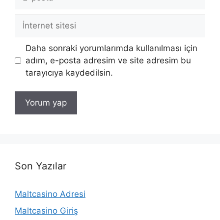
posta
İnternet
sitesi
Daha sonraki yorumlarımda kullanılması için
adım, e-posta adresim ve site adresim bu
tarayıcıya kaydedilsin.
Son Yazılar
Maltcasino Adresi
Maltcasino Giriş