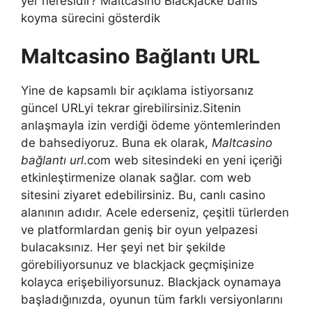
yer neresidir? Maltcasino Blackjacke bahis
koyma sürecini gösterdik
Maltcasino Bağlantı URL
Yine de kapsamlı bir açıklama istiyorsanız
güncel URLyi tekrar girebilirsiniz.Sitenin
anlaşmayla izin verdiği ödeme yöntemlerinden
de bahsediyoruz. Buna ek olarak,
Maltcasino
bağlantı url
.com web sitesindeki en yeni içeriği
etkinleştirmenize olanak sağlar. com web
sitesini ziyaret edebilirsiniz. Bu, canlı casino
alanının adıdır. Acele ederseniz, çeşitli türlerden
ve platformlardan geniş bir oyun yelpazesi
bulacaksınız. Her şeyi net bir şekilde
görebiliyorsunuz ve blackjack geçmişinize
kolayca erişebiliyorsunuz. Blackjack oynamaya
başladığınızda, oyunun tüm farklı versiyonlarını