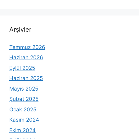
Arşivler
Temmuz 2026
Haziran 2026
Eylül 2025
Haziran 2025
Mayıs 2025
Şubat 2025
Ocak 2025
Kasım 2024
Ekim 2024