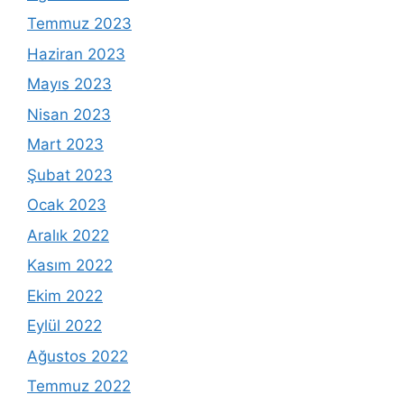
Temmuz 2023
Haziran 2023
Mayıs 2023
Nisan 2023
Mart 2023
Şubat 2023
Ocak 2023
Aralık 2022
Kasım 2022
Ekim 2022
Eylül 2022
Ağustos 2022
Temmuz 2022