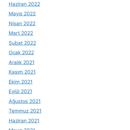
Haziran 2022
Mayıs 2022
Nisan 2022
Mart 2022
Şubat 2022
Ocak 2022
Aralık 2021
Kasım 2021
Ekim 2021
Eylül 2021
Ağustos 2021
Temmuz 2021
Haziran 2021