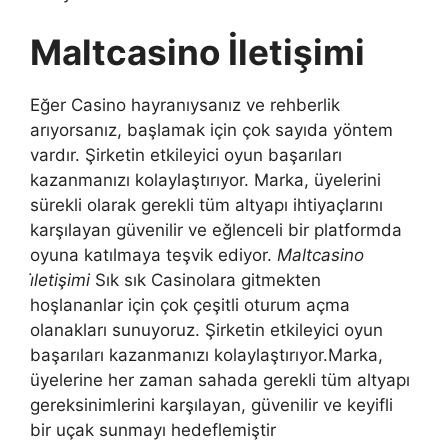
Maltcasino İletişimi
Eğer Casino hayranıysanız ve rehberlik
arıyorsanız, başlamak için çok sayıda yöntem
vardır. Şirketin etkileyici oyun başarıları
kazanmanızı kolaylaştırıyor. Marka, üyelerini
sürekli olarak gerekli tüm altyapı ihtiyaçlarını
karşılayan güvenilir ve eğlenceli bir platformda
oyuna katılmaya teşvik ediyor.
Maltcasino
i̇letişimi
Sık sık Casinolara gitmekten
hoşlananlar için çok çeşitli oturum açma
olanakları sunuyoruz. Şirketin etkileyici oyun
başarıları kazanmanızı kolaylaştırıyor.Marka,
üyelerine her zaman sahada gerekli tüm altyapı
gereksinimlerini karşılayan, güvenilir ve keyifli
bir uçak sunmayı hedeflemiştir