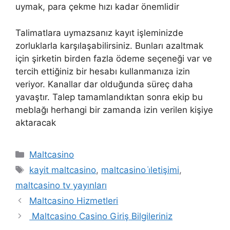
uymak, para çekme hızı kadar önemlidir
Talimatlara uymazsanız kayıt işleminizde
zorluklarla karşılaşabilirsiniz. Bunları azaltmak
için şirketin birden fazla ödeme seçeneği var ve
tercih ettiğiniz bir hesabı kullanmanıza izin
veriyor. Kanallar dar olduğunda süreç daha
yavaştır. Talep tamamlandıktan sonra ekip bu
meblağı herhangi bir zamanda izin verilen kişiye
aktaracak
Kategoriler
Maltcasino
Etiketler
kayit maltcasino
,
maltcasino i̇letişimi
,
maltcasino tv yayınları
Maltcasino Hizmetleri
Maltcasino Casino Giriş Bilgileriniz