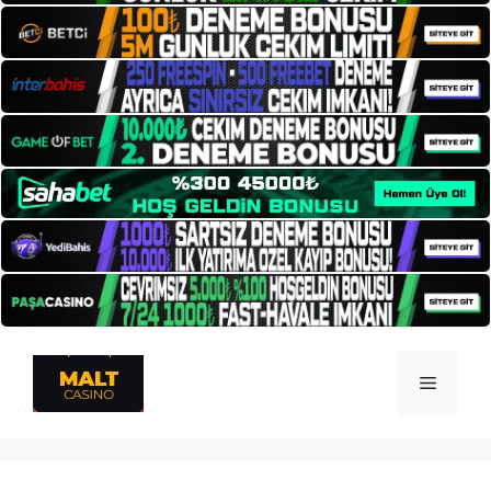
İçeriğe
atla
Menü