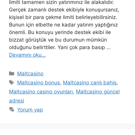
limiti tamamen sizin yatırımınız ile alakalıdır.
Gerçek zamanlı destek ekibiyle konuşursanız,
kişisel bir para çekme limiti belirleyebilirsiniz.
Bunun için elbette ne kadar yatırım yaptığınız
önemli. Bu konuyu yerinde destek ekibi ile
bizzat görüştük ve bu durumun mümkün
olduğunu belirttiler. Yani çok para basıp …
Devamını oku…
Kategoriler
Maltcasino
Etiketler
Maltcasino bonus
,
Maltcasino canlı bahis
,
Maltcasino casino oyunları
,
Maltcasino güncel
adresi
Yorum yap