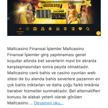
Maltcasino Finansal İşlemler Maltcasino
Finansal İşlemler giriş yapılmaması genel
koşullar altında bet severlerin mavi bir ekranla
karşılaşmasından sonra peyda olmaktadır.
Maltcasino canlı bahis ve casino oyunları web
sitesi de bu alanda bahis severlere pazarının en
çok bahis miktarları ve daha çoğu farklı imkânla
beraber hizmetler sunmaktadır. Bet alternatifleri
konusu ile alakalı yeterli olarak görülen
Maltcasino …
Devamını oku…