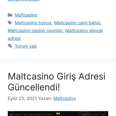
Kategoriler
Maltcasino
Etiketler
Maltcasino bonus
,
Maltcasino canlı bahis
,
Maltcasino casino oyunları
,
Maltcasino güncel
adresi
Yorum yap
Maltcasino Giriş Adresi
Güncellendi!
Eylül 23, 2021
Yazarı:
Maltcasino