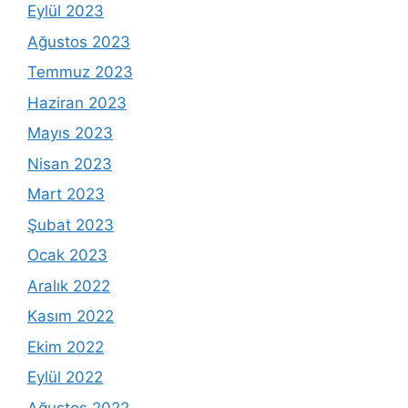
Eylül 2023
Ağustos 2023
Temmuz 2023
Haziran 2023
Mayıs 2023
Nisan 2023
Mart 2023
Şubat 2023
Ocak 2023
Aralık 2022
Kasım 2022
Ekim 2022
Eylül 2022
Ağustos 2022