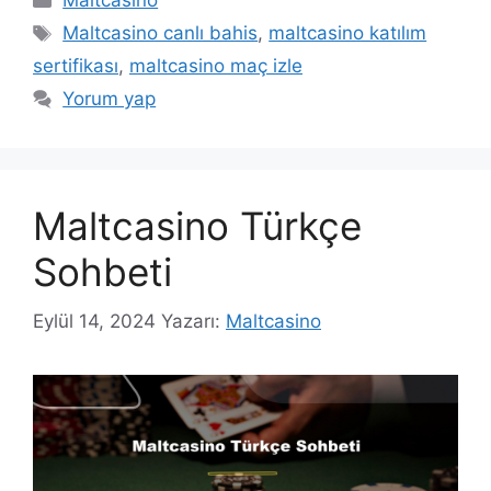
Maltcasino
Etiketler
Maltcasino canlı bahis
,
maltcasino katılım
sertifikası
,
maltcasino maç izle
Yorum yap
Maltcasino Türkçe
Sohbeti
Eylül 14, 2024
Yazarı:
Maltcasino