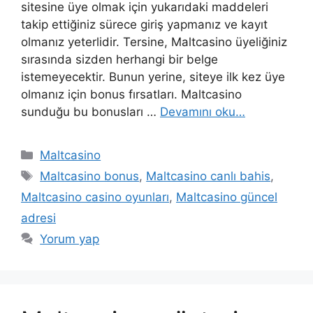
sitesine üye olmak için yukarıdaki maddeleri
takip ettiğiniz sürece giriş yapmanız ve kayıt
olmanız yeterlidir. Tersine, Maltcasino üyeliğiniz
sırasında sizden herhangi bir belge
istemeyecektir. Bunun yerine, siteye ilk kez üye
olmanız için bonus fırsatları. Maltcasino
sunduğu bu bonusları …
Devamını oku…
Kategoriler
Maltcasino
Etiketler
Maltcasino bonus
,
Maltcasino canlı bahis
,
Maltcasino casino oyunları
,
Maltcasino güncel
adresi
Yorum yap