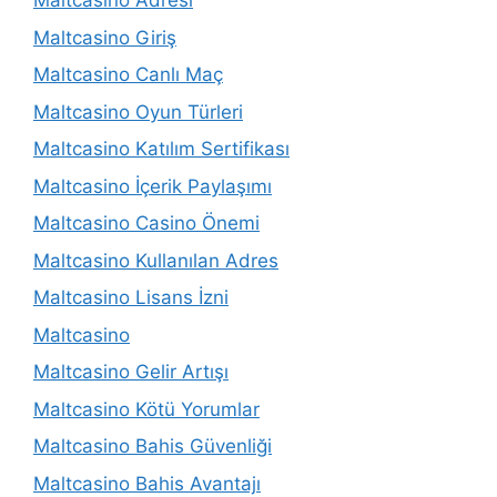
Maltcasino Adresi
Maltcasino Giriş
Maltcasino Canlı Maç
Maltcasino Oyun Türleri
Maltcasino Katılım Sertifikası
Maltcasino İçerik Paylaşımı
Maltcasino Casino Önemi
Maltcasino Kullanılan Adres
Maltcasino Lisans İzni
Maltcasino
Maltcasino Gelir Artışı
Maltcasino Kötü Yorumlar
Maltcasino Bahis Güvenliği
Maltcasino Bahis Avantajı