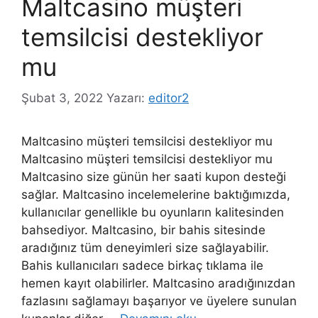
Maltcasino müşteri
temsilcisi destekliyor
mu
Şubat 3, 2022
Yazarı:
editor2
Maltcasino müşteri temsilcisi destekliyor mu
Maltcasino müşteri temsilcisi destekliyor mu
Maltcasino size günün her saati kupon desteği
sağlar. Maltcasino incelemelerine baktığımızda,
kullanıcılar genellikle bu oyunların kalitesinden
bahsediyor. Maltcasino, bir bahis sitesinde
aradığınız tüm deneyimleri size sağlayabilir.
Bahis kullanıcıları sadece birkaç tıklama ile
hemen kayıt olabilirler. Maltcasino aradığınızdan
fazlasını sağlamayı başarıyor ve üyelere sunulan