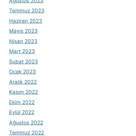
Ağustos 2023
Temmuz 2023
Haziran 2023
Mayıs 2023
Nisan 2023
Mart 2023
Şubat 2023
Ocak 2023
Aralık 2022
Kasım 2022
Ekim 2022
Eylül 2022
Ağustos 2022
Temmuz 2022