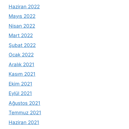
Haziran 2022
Mayıs 2022
Nisan 2022
Mart 2022
Şubat 2022
Ocak 2022
Aralık 2021
Kasım 2021
Ekim 2021
Eylül 2021
Ağustos 2021
Temmuz 2021
Haziran 2021