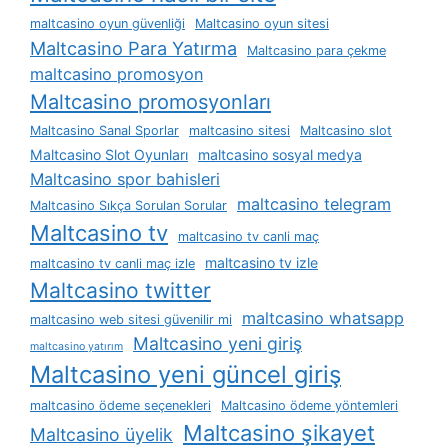
maltcasino oyun güvenliği
Maltcasino oyun sitesi
Maltcasino Para Yatırma
Maltcasino para çekme
maltcasino promosyon
Maltcasino promosyonları
Maltcasino Sanal Sporlar
maltcasino sitesi
Maltcasino slot
Maltcasino Slot Oyunları
maltcasino sosyal medya
Maltcasino spor bahisleri
maltcasino telegram
Maltcasino Sıkça Sorulan Sorular
Maltcasino tv
maltcasino tv canli maç
maltcasino tv izle
maltcasino tv canli maç izle
Maltcasino twitter
maltcasino whatsapp
maltcasino web sitesi güvenilir mi
Maltcasino yeni giriş
maltcasino yatırım
Maltcasino yeni güncel giriş
maltcasino ödeme seçenekleri
Maltcasino ödeme yöntemleri
Maltcasino şikayet
Maltcasino üyelik