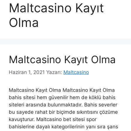
Maltcasino Kayıt
Olma
Maltcasino Kayıt Olma
Haziran 1, 2021
Yazarı:
Maltcasino
Maltcasino Kayıt Olma Maltcasino Kayıt Olma
bahis sitesi hem güvenilir hem de köklü bahis
siteleri arasında bulunmaktadır. Bahis severler
bu sayede rahat bir biçimde sıkıntısını çözüme
kavuşturur. Maltcasino bet sitesi spor
bahislerine dayalı kategorilerinin yanı sıra şans