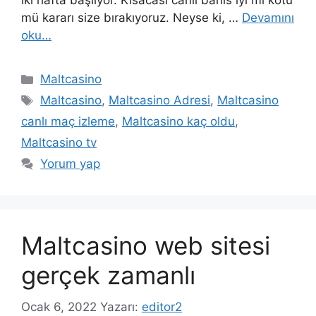
iki hafta başlıyor. Kısacası canlı bahis iyi mi kötü
mü kararı size bırakıyoruz. Neyse ki, …
Devamını
oku…
Kategoriler
Maltcasino
Etiketler
Maltcasino
,
Maltcasino Adresi
,
Maltcasino
canlı maç izleme
,
Maltcasino kaç oldu
,
Maltcasino tv
Yorum yap
Maltcasino web sitesi
gerçek zamanlı
Ocak 6, 2022
Yazarı:
editor2