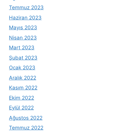
Temmuz 2023
Haziran 2023
Mayıs 2023
Nisan 2023
Mart 2023
Şubat 2023
Ocak 2023
Aralık 2022
Kasım 2022
Ekim 2022
Eylül 2022
Ağustos 2022
Temmuz 2022