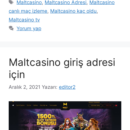
Etiketler
Maltcasino
,
Maltcasino Adresi
,
Maltcasino
canlı maç izleme
,
Maltcasino kaç oldu
,
Maltcasino tv
Yorum yap
Maltcasino giriş adresi
için
Aralık 2, 2021
Yazarı:
editor2