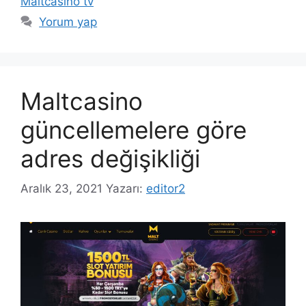
Maltcasino tv
Yorum yap
Maltcasino
güncellemelere göre
adres değişikliği
Aralık 23, 2021
Yazarı:
editor2