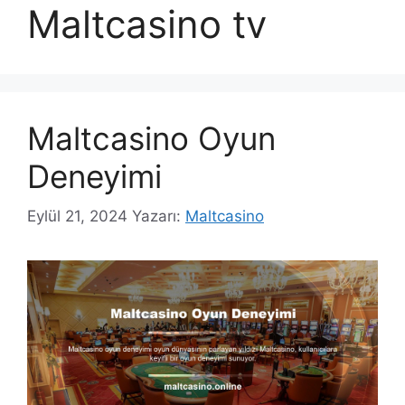
Maltcasino tv
Maltcasino Oyun
Deneyimi
Eylül 21, 2024
Yazarı:
Maltcasino