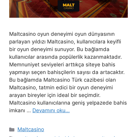
Maltcasino oyun deneyimi oyun dünyasının
parlayan yıldızı Maltcasino, kullanıcılara keyifli
bir oyun deneyimi sunuyor. Bu bağlamda
kullanıcılar arasında popülerlik kazanmaktadır.
Memnuniyet seviyeleri arttıkça siteye bahis
yapmayı seçen bahisçilerin sayısı da artacaktır.
Bu bağlamda Maltcasino Türk cazibesi olan
Maltcasino, tatmin edici bir oyun deneyimi
arayan bireyler için ideal bir seçimdir.
Maltcasino kullanıcılarına geniş yelpazede bahis
imkanı …
Devamını oku…
Kategoriler
Maltcasino