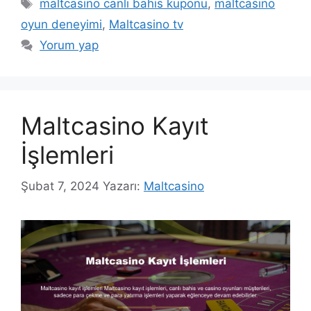
Etiketler
maltcasino canlı bahis kuponu
,
maltcasino
oyun deneyimi
,
Maltcasino tv
Yorum yap
Maltcasino Kayıt
İşlemleri
Şubat 7, 2024
Yazarı:
Maltcasino