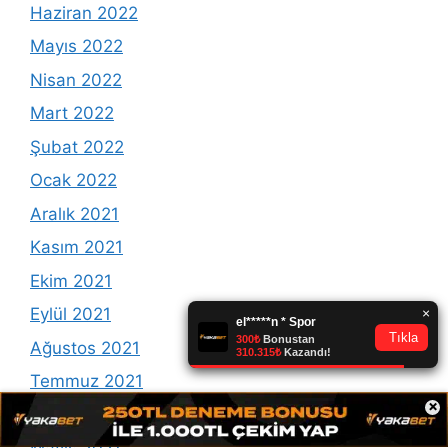
Haziran 2022
Mayıs 2022
Nisan 2022
Mart 2022
Şubat 2022
Ocak 2022
Aralık 2021
Kasım 2021
Ekim 2021
Eylül 2021
Ağustos 2021
Temmuz 2021
×
Haziran 2021