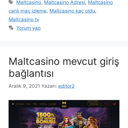
Etiketler
Maltcasino
,
Maltcasino Adresi
,
Maltcasino
canlı maç izleme
,
Maltcasino kaç oldu
,
Maltcasino tv
Yorum yap
Maltcasino mevcut giriş
bağlantısı
Aralık 9, 2021
Yazarı:
editor2