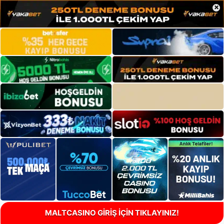
×
MALTCASINO GİRİŞ İÇİN TIKLAYINIZ!