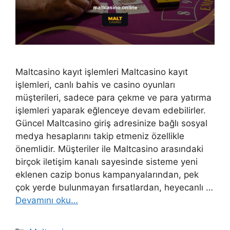
Maltcasino kayıt işlemleri Maltcasino kayıt
işlemleri, canlı bahis ve casino oyunları
müşterileri, sadece para çekme ve para yatırma
işlemleri yaparak eğlenceye devam edebilirler.
Güncel Maltcasino giriş adresinize bağlı sosyal
medya hesaplarını takip etmeniz özellikle
önemlidir. Müşteriler ile Maltcasino arasındaki
birçok iletişim kanalı sayesinde sisteme yeni
eklenen cazip bonus kampanyalarından, pek
çok yerde bulunmayan fırsatlardan, heyecanlı …
Devamını oku…