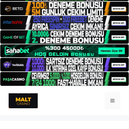
İçeriğe
atla
Menü