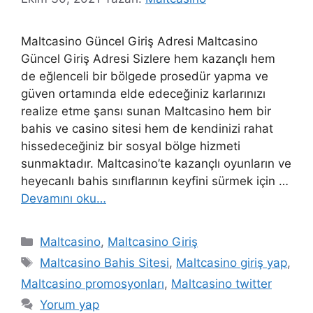
Maltcasino Güncel Giriş Adresi Maltcasino
Güncel Giriş Adresi Sizlere hem kazançlı hem
de eğlenceli bir bölgede prosedür yapma ve
güven ortamında elde edeceğiniz karlarınızı
realize etme şansı sunan Maltcasino hem bir
bahis ve casino sitesi hem de kendinizi rahat
hissedeceğiniz bir sosyal bölge hizmeti
sunmaktadır. Maltcasino’te kazançlı oyunların ve
heyecanlı bahis sınıflarının keyfini sürmek için …
Devamını oku…
Kategoriler
Maltcasino
,
Maltcasino Giriş
Etiketler
Maltcasino Bahis Sitesi
,
Maltcasino giriş yap
,
Maltcasino promosyonları
,
Maltcasino twitter
Yorum yap