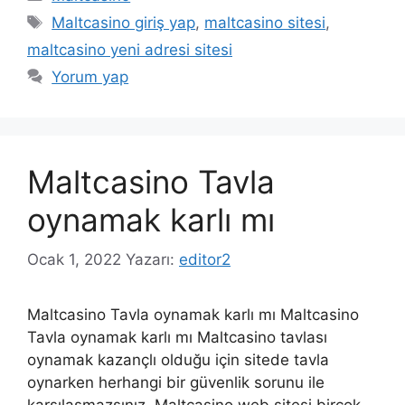
Etiketler
Maltcasino giriş yap
,
maltcasino sitesi
,
maltcasino yeni adresi sitesi
Yorum yap
Maltcasino Tavla
oynamak karlı mı
Ocak 1, 2022
Yazarı:
editor2
Maltcasino Tavla oynamak karlı mı Maltcasino
Tavla oynamak karlı mı Maltcasino tavlası
oynamak kazançlı olduğu için sitede tavla
oynarken herhangi bir güvenlik sorunu ile