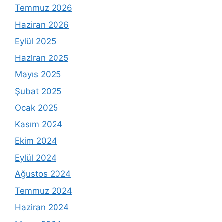
Temmuz 2026
Haziran 2026
Eylül 2025
Haziran 2025
Mayıs 2025
Şubat 2025
Ocak 2025
Kasım 2024
Ekim 2024
Eylül 2024
Ağustos 2024
Temmuz 2024
Haziran 2024