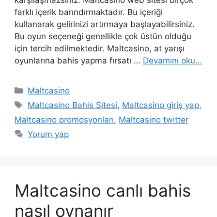
karşılaşmazsınız. Maltcasino web sitesi birçok
farklı içerik barındırmaktadır. Bu içeriği
kullanarak gelirinizi artırmaya başlayabilirsiniz.
Bu oyun seçeneği genellikle çok üstün olduğu
için tercih edilmektedir. Maltcasino, at yarışı
oyunlarına bahis yapma fırsatı …
Devamını oku…
Kategoriler
Maltcasino
Etiketler
Maltcasino Bahis Sitesi
,
Maltcasino giriş yap
,
Maltcasino promosyonları
,
Maltcasino twitter
Yorum yap
Maltcasino canlı bahis
nasıl oynanır