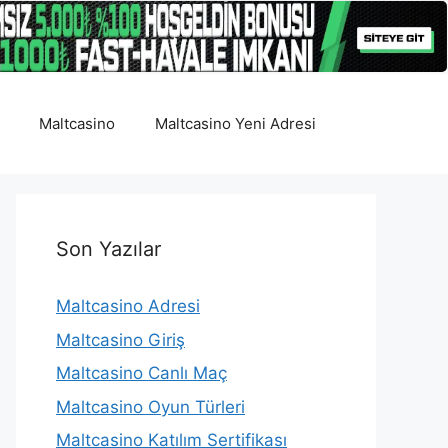
Maltcasino
Maltcasino Yeni Adresi
Son Yazılar
Maltcasino Adresi
Maltcasino Giriş
Maltcasino Canlı Maç
Maltcasino Oyun Türleri
Maltcasino Katılım Sertifikası