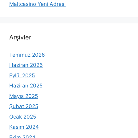
Maltcasino Yeni Adresi
Arşivler
Temmuz 2026
Haziran 2026
Eylül 2025
Haziran 2025
Mayıs 2025
Şubat 2025
Ocak 2025
Kasım 2024
Ekim 2024