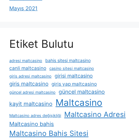
Mayıs 2021
Etiket Bulutu
bahis sitesi maltcasino
adresi maltcasino
canli maltcasino
casino sitesi maltcasino
girisi maltcasino
giris adresi maltcasino
giris maltcasino
giris yap maltcasino
güncel maltcasino
güncel adresi maltcasino
Maltcasino
kayit maltcasino
Maltcasino Adresi
Maltcasino adres değişikliği
Maltcasino bahis
Maltcasino Bahis Sitesi