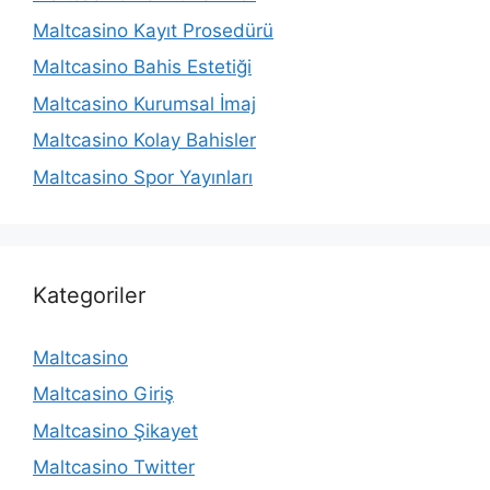
Maltcasino Kayıt Prosedürü
Maltcasino Bahis Estetiği
Maltcasino Kurumsal İmaj
Maltcasino Kolay Bahisler
Maltcasino Spor Yayınları
Kategoriler
Maltcasino
Maltcasino Giriş
Maltcasino Şikayet
Maltcasino Twitter