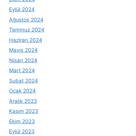
Eylül 2024
Ağustos 2024
Temmuz 2024
Haziran 2024
Mayıs 2024
Nisan 2024
Mart 2024
Şubat 2024
Ocak 2024
Aralık 2023
Kasım 2023
Ekim 2023
Eylül 2023