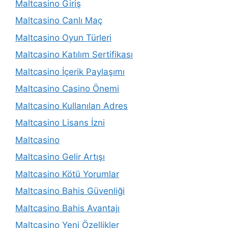
Maltcasino Giriş
Maltcasino Canlı Maç
Maltcasino Oyun Türleri
Maltcasino Katılım Sertifikası
Maltcasino İçerik Paylaşımı
Maltcasino Casino Önemi
Maltcasino Kullanılan Adres
Maltcasino Lisans İzni
Maltcasino
Maltcasino Gelir Artışı
Maltcasino Kötü Yorumlar
Maltcasino Bahis Güvenliği
Maltcasino Bahis Avantajı
Maltcasino Yeni Özellikler