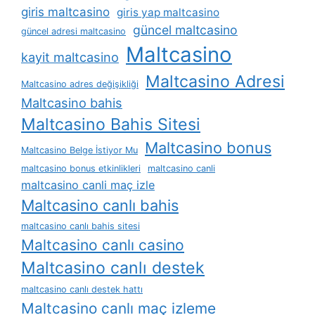
giris maltcasino
giris yap maltcasino
güncel maltcasino
güncel adresi maltcasino
Maltcasino
kayit maltcasino
Maltcasino Adresi
Maltcasino adres değişikliği
Maltcasino bahis
Maltcasino Bahis Sitesi
Maltcasino bonus
Maltcasino Belge İstiyor Mu
maltcasino bonus etkinlikleri
maltcasino canli
maltcasino canli maç izle
Maltcasino canlı bahis
maltcasino canlı bahis sitesi
Maltcasino canlı casino
Maltcasino canlı destek
maltcasino canlı destek hattı
Maltcasino canlı maç izleme