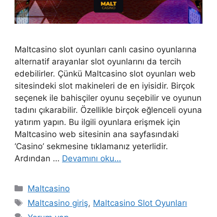
Maltcasino slot oyunları canlı casino oyunlarına
alternatif arayanlar slot oyunlarını da tercih
edebilirler. Çünkü Maltcasino slot oyunları web
sitesindeki slot makineleri de en iyisidir. Birçok
seçenek ile bahisçiler oyunu seçebilir ve oyunun
tadını çıkarabilir. Özellikle birçok eğlenceli oyuna
yatırım yapın. Bu ilgili oyunlara erişmek için
Maltcasino web sitesinin ana sayfasındaki
‘Casino’ sekmesine tıklamanız yeterlidir.
Ardından …
Devamını oku…
Kategoriler
Maltcasino
Etiketler
Maltcasino giriş
,
Maltcasino Slot Oyunları