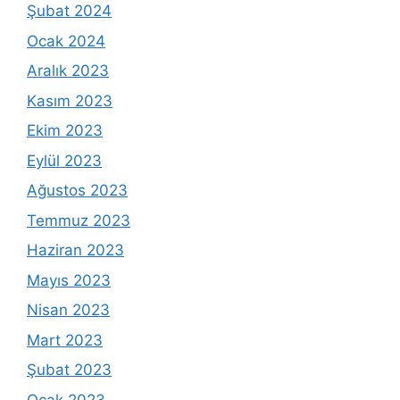
Şubat 2024
Ocak 2024
Aralık 2023
Kasım 2023
Ekim 2023
Eylül 2023
Ağustos 2023
Temmuz 2023
Haziran 2023
Mayıs 2023
Nisan 2023
Mart 2023
Şubat 2023
Ocak 2023