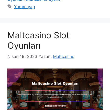
Yorum yap
Maltcasino Slot
Oyunları
Nisan 19, 2023
Yazarı:
Maltcasino