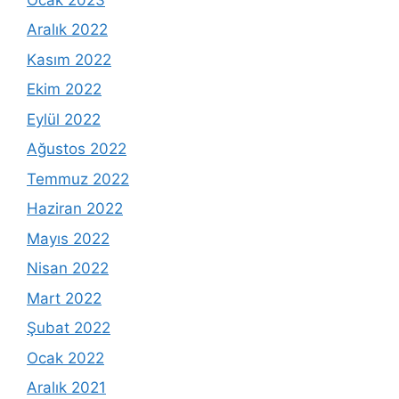
Aralık 2022
Kasım 2022
Ekim 2022
Eylül 2022
Ağustos 2022
Temmuz 2022
Haziran 2022
Mayıs 2022
Nisan 2022
Mart 2022
Şubat 2022
Ocak 2022
Aralık 2021