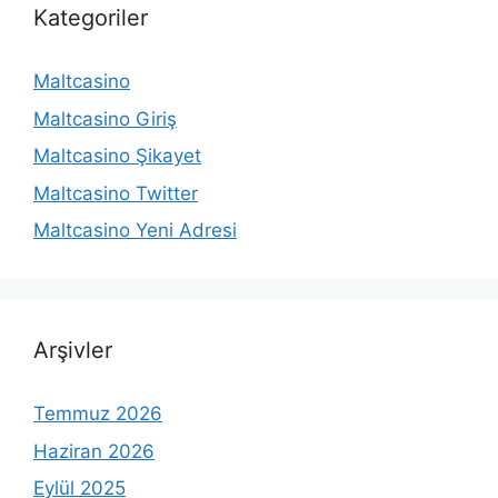
Kategoriler
Maltcasino
Maltcasino Giriş
Maltcasino Şikayet
Maltcasino Twitter
Maltcasino Yeni Adresi
Arşivler
Temmuz 2026
Haziran 2026
Eylül 2025