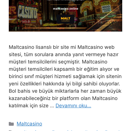
Maltcasino lisanslı bir site mi Maltcasino web
sitesi, tüm sorulara anında yanıt vermeye hazır
müşteri temsilcilerini seçmiştir. Maltcasino
müşteri temsilcileri kapsamlı bir eğitim alıyor ve
birinci sınıf müşteri hizmeti sağlamak için sitenin
yeni özellikleri hakkında iyi bilgi sahibi oluyorlar.
Bol bahis ve büyük miktarlarla her zaman büyük
kazanabileceğiniz bir platform olan Maltcasino
katılmak için size …
Devamını oku…
Kategoriler
Maltcasino