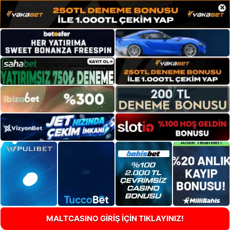
×
MALTCASINO GİRİŞ İÇİN TIKLAYINIZ!