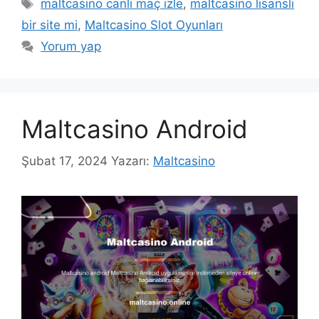
Etiketler
maltcasino canli maç izle
,
maltcasino lisanslı
bir site mi
,
Maltcasino Slot Oyunları
Yorum yap
Maltcasino Android
Şubat 17, 2024
Yazarı:
Maltcasino