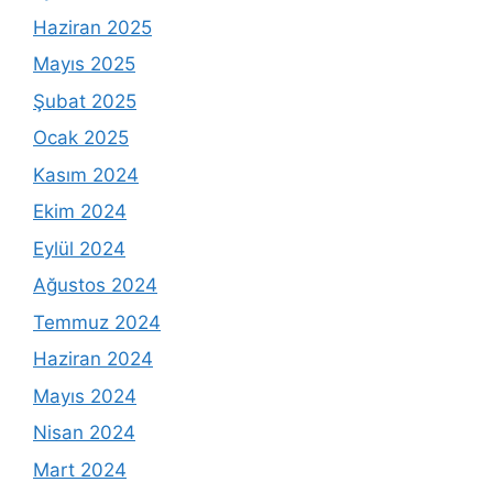
Haziran 2025
Mayıs 2025
Şubat 2025
Ocak 2025
Kasım 2024
Ekim 2024
Eylül 2024
Ağustos 2024
Temmuz 2024
Haziran 2024
Mayıs 2024
Nisan 2024
Mart 2024