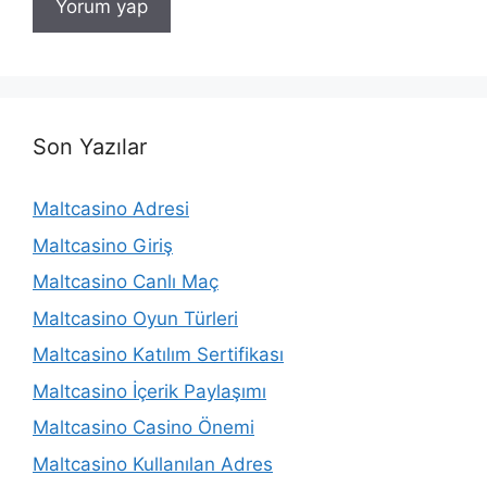
Son Yazılar
Maltcasino Adresi
Maltcasino Giriş
Maltcasino Canlı Maç
Maltcasino Oyun Türleri
Maltcasino Katılım Sertifikası
Maltcasino İçerik Paylaşımı
Maltcasino Casino Önemi
Maltcasino Kullanılan Adres