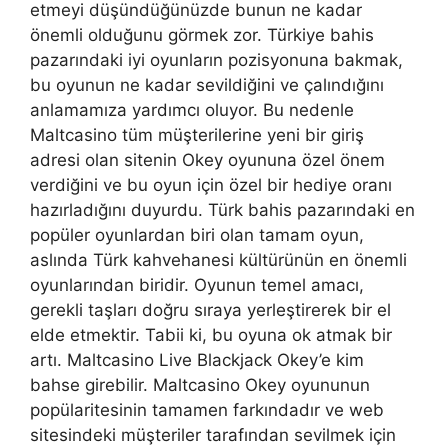
etmeyi düşündüğünüzde bunun ne kadar
önemli olduğunu görmek zor. Türkiye bahis
pazarındaki iyi oyunların pozisyonuna bakmak,
bu oyunun ne kadar sevildiğini ve çalındığını
anlamamıza yardımcı oluyor. Bu nedenle
Maltcasino tüm müşterilerine yeni bir giriş
adresi olan sitenin Okey oyununa özel önem
verdiğini ve bu oyun için özel bir hediye oranı
hazırladığını duyurdu. Türk bahis pazarındaki en
popüler oyunlardan biri olan tamam oyun,
aslında Türk kahvehanesi kültürünün en önemli
oyunlarından biridir. Oyunun temel amacı,
gerekli taşları doğru sıraya yerleştirerek bir el
elde etmektir. Tabii ki, bu oyuna ok atmak bir
artı. Maltcasino Live Blackjack Okey’e kim
bahse girebilir. Maltcasino Okey oyununun
popülaritesinin tamamen farkındadır ve web
sitesindeki müşteriler tarafından sevilmek için