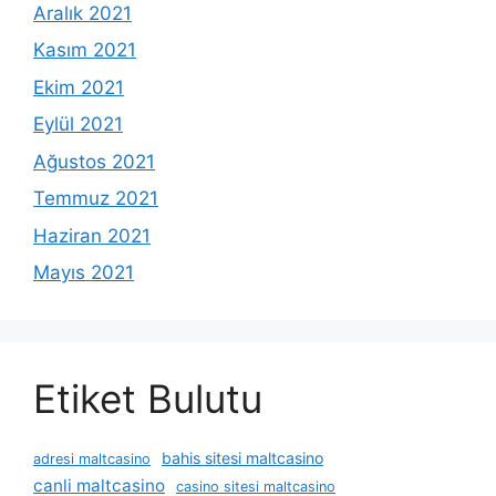
Aralık 2021
Kasım 2021
Ekim 2021
Eylül 2021
Ağustos 2021
Temmuz 2021
Haziran 2021
Mayıs 2021
Etiket Bulutu
bahis sitesi maltcasino
adresi maltcasino
canli maltcasino
casino sitesi maltcasino