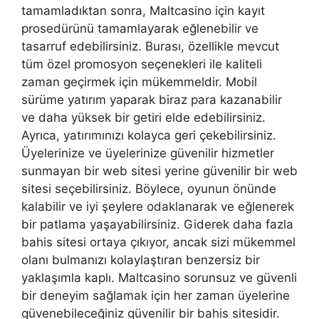
tamamladıktan sonra, Maltcasino için kayıt
prosedürünü tamamlayarak eğlenebilir ve
tasarruf edebilirsiniz. Burası, özellikle mevcut
tüm özel promosyon seçenekleri ile kaliteli
zaman geçirmek için mükemmeldir. Mobil
sürüme yatırım yaparak biraz para kazanabilir
ve daha yüksek bir getiri elde edebilirsiniz.
Ayrıca, yatırımınızı kolayca geri çekebilirsiniz.
Üyelerinize ve üyelerinize güvenilir hizmetler
sunmayan bir web sitesi yerine güvenilir bir web
sitesi seçebilirsiniz. Böylece, oyunun önünde
kalabilir ve iyi şeylere odaklanarak ve eğlenerek
bir patlama yaşayabilirsiniz. Giderek daha fazla
bahis sitesi ortaya çıkıyor, ancak sizi mükemmel
olanı bulmanızı kolaylaştıran benzersiz bir
yaklaşımla kaplı. Maltcasino sorunsuz ve güvenli
bir deneyim sağlamak için her zaman üyelerine
güvenebileceğiniz güvenilir bir bahis sitesidir.