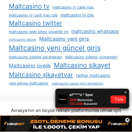
Maltcasino tv
maltcasino tv canli maç
maltcasino tv izle
maltcasino tv canli maç izle
Maltcasino twitter
maltcasino whatsapp
maltcasino web sitesi güvenilir mi
Maltcasino yeni giriş
maltcasino yatırım
Maltcasino yeni güncel giriş
maltcasino ödeme seçenekleri
Maltcasino ödeme yöntemleri
Maltcasino şikayet
Maltcasino üyelik
Maltcasino şikayetvar
twitter maltcasino
yeni adresi maltcasino
maltcasino casino giriş bilgileriniz
Avrasya'nın en büyük reklam platformunda olmak için
Microsoft Teams:
reklam@avrasyamarketing.com
×
adresimizden veya Telegram: @Avrasyamarketing
adresimizden irtibat kurabilirsiniz. (Tek iletişim