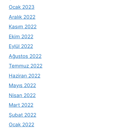
Ocak 2023
Aralık 2022
Kasım 2022
Ekim 2022
Eylül 2022
Ağustos 2022
Temmuz 2022
Haziran 2022
Mayıs 2022
Nisan 2022
Mart 2022
Şubat 2022
Ocak 2022