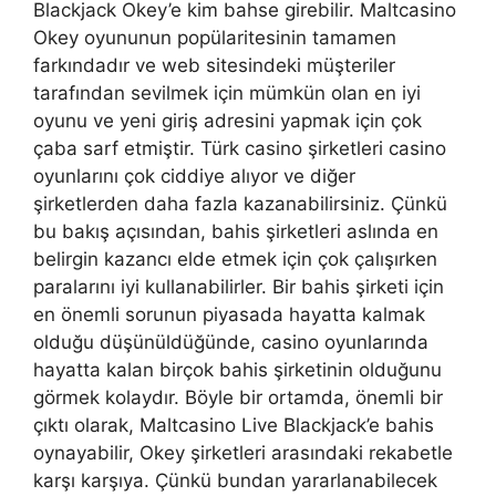
Blackjack Okey’e kim bahse girebilir. Maltcasino
Okey oyununun popülaritesinin tamamen
farkındadır ve web sitesindeki müşteriler
tarafından sevilmek için mümkün olan en iyi
oyunu ve yeni giriş adresini yapmak için çok
çaba sarf etmiştir. Türk casino şirketleri casino
oyunlarını çok ciddiye alıyor ve diğer
şirketlerden daha fazla kazanabilirsiniz. Çünkü
bu bakış açısından, bahis şirketleri aslında en
belirgin kazancı elde etmek için çok çalışırken
paralarını iyi kullanabilirler. Bir bahis şirketi için
en önemli sorunun piyasada hayatta kalmak
olduğu düşünüldüğünde, casino oyunlarında
hayatta kalan birçok bahis şirketinin olduğunu
görmek kolaydır. Böyle bir ortamda, önemli bir
çıktı olarak, Maltcasino Live Blackjack’e bahis
oynayabilir, Okey şirketleri arasındaki rekabetle
karşı karşıya. Çünkü bundan yararlanabilecek