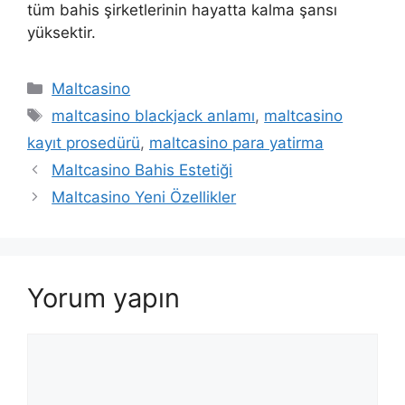
tüm bahis şirketlerinin hayatta kalma şansı
yüksektir.
Kategoriler
Maltcasino
Etiketler
maltcasino blackjack anlamı
,
maltcasino
kayıt prosedürü
,
maltcasino para yatirma
Maltcasino Bahis Estetiği
Maltcasino Yeni Özellikler
Yorum yapın
Yorum