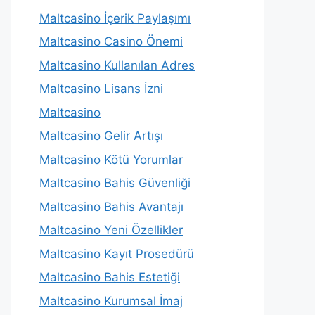
Maltcasino İçerik Paylaşımı
Maltcasino Casino Önemi
Maltcasino Kullanılan Adres
Maltcasino Lisans İzni
Maltcasino
Maltcasino Gelir Artışı
Maltcasino Kötü Yorumlar
Maltcasino Bahis Güvenliği
Maltcasino Bahis Avantajı
Maltcasino Yeni Özellikler
Maltcasino Kayıt Prosedürü
Maltcasino Bahis Estetiği
Maltcasino Kurumsal İmaj