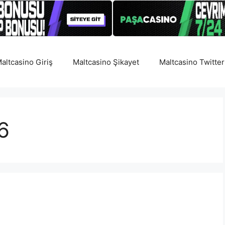
altcasino Giriş
Maltcasino Şikayet
Maltcasino Twitter
6