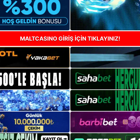
MALTCASINO GİRİŞ İÇİN TIKLAYINIZ!