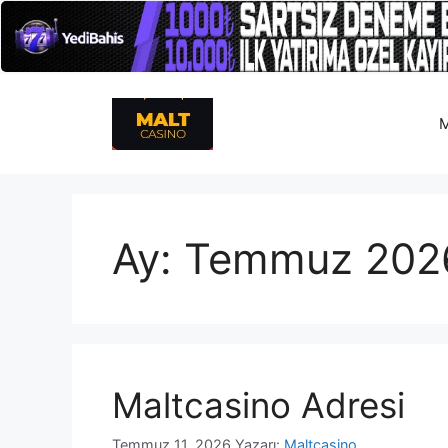
İçeriğe
atla
M
Ay:
Temmuz 202
Maltcasino Adresi
Temmuz 11, 2026
Yazarı:
Maltcasino