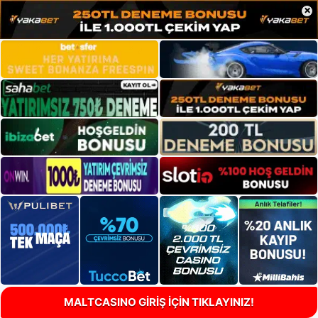
×
MALTCASINO GİRİŞ İÇİN TIKLAYINIZ!