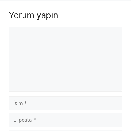
Yorum yapın
Yorum
İsim
E-
posta