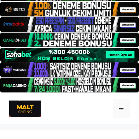
İçeriğe
atla
Menü