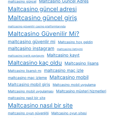
Maltcasino Güncel Adres
maltcasino güncel
Maltcasino güncel adresi
Maltcasino güncel giriş
maltcasino güvenilir casino platformlarında
Maltcasino Güvenilir Mi?
maltcasino güvenlir mi
Maltcasino hoş geldin
maltcasino instagram
maltcasino i̇letişimi
Maltcasino kayıt
maltcasino i̇çerik paylaşımı
Maltcasino kaç oldu
Maltcasino lisans
maltcasino maç izle
Maltcasino lisanslı mı
Maltcasino mobil
maltcasino maç izleme
Maltcasino mobil giriş
Maltcasino mobil uygulama
Maltcasino müşteri hizmetleri
Maltcasino mobil uygulaması
maltcasino nasil bir site
Maltcasino nasıl bir site
maltcasino oyun güvenliği
Maltcasino oyun sitesi