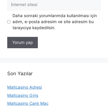
İnternet
sitesi
Daha sonraki yorumlarımda kullanılması için
adım, e-posta adresim ve site adresim bu
tarayıcıya kaydedilsin.
Son Yazılar
Maltcasino Adresi
Maltcasino Giriş
Maltcasino Canlı Maç