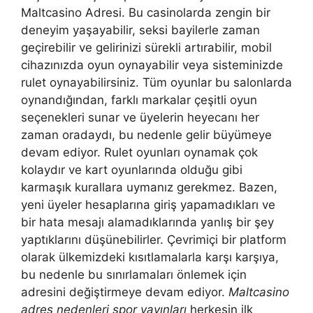
Maltcasino Adresi. Bu casinolarda zengin bir
deneyim yaşayabilir, seksi bayilerle zaman
geçirebilir ve gelirinizi sürekli artırabilir, mobil
cihazınızda oyun oynayabilir veya sisteminizde
rulet oynayabilirsiniz. Tüm oyunlar bu salonlarda
oynandığından, farklı markalar çeşitli oyun
seçenekleri sunar ve üyelerin heyecanı her
zaman oradaydı, bu nedenle gelir büyümeye
devam ediyor. Rulet oyunları oynamak çok
kolaydır ve kart oyunlarında olduğu gibi
karmaşık kurallara uymanız gerekmez. Bazen,
yeni üyeler hesaplarına giriş yapamadıkları ve
bir hata mesajı alamadıklarında yanlış bir şey
yaptıklarını düşünebilirler. Çevrimiçi bir platform
olarak ülkemizdeki kısıtlamalarla karşı karşıya,
bu nedenle bu sınırlamaları önlemek için
adresini değiştirmeye devam ediyor.
Maltcasino
adres nedenleri spor yayınları
herkesin ilk