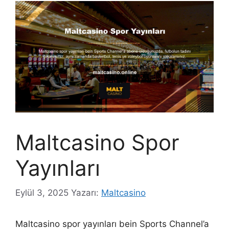
Maltcasino Spor
Yayınları
Eylül 3, 2025
Yazarı:
Maltcasino
Maltcasino spor yayınları bein Sports Channel’a