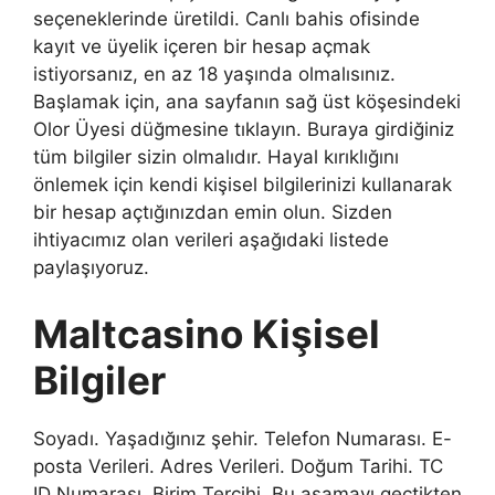
seçeneklerinde üretildi. Canlı bahis ofisinde
kayıt ve üyelik içeren bir hesap açmak
istiyorsanız, en az 18 yaşında olmalısınız.
Başlamak için, ana sayfanın sağ üst köşesindeki
Olor Üyesi düğmesine tıklayın. Buraya girdiğiniz
tüm bilgiler sizin olmalıdır. Hayal kırıklığını
önlemek için kendi kişisel bilgilerinizi kullanarak
bir hesap açtığınızdan emin olun. Sizden
ihtiyacımız olan verileri aşağıdaki listede
paylaşıyoruz.
Maltcasino Kişisel
Bilgiler
Soyadı. Yaşadığınız şehir. Telefon Numarası. E-
posta Verileri. Adres Verileri. Doğum Tarihi. TC
ID Numarası. Birim Tercihi. Bu aşamayı geçtikten