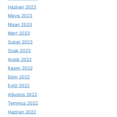
Haziran 2023
Mayıs 2023
Nisan 2023
Mart 2023
Şubat 2023
Ocak 2023
Aralık 2022
Kasım 2022
Ekim 2022
Eylül 2022
Ağustos 2022
Temmuz 2022
Haziran 2022