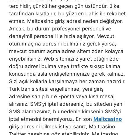
tercihidir, çünkü her geçen gün üstündür, ülke
tarafından kısıtlanır, bu yüzden bahis ile rekabet
etmez. Maltcasino giriş adresi neden değişiyor.
Ancak, bu durum profesyonel personeli ve
deneyimli personeli ile hızla aşılıyor. Mevcut
oturum açma adresini bulmanız gerekiyorsa,
mevcut oturum açma adres sitemizden kolayca
erişebilirsiniz. Web sitemizi ziyaret ettiğinizde
doğru adresi bulma veya trafikte sıkışıp kalma
konusunda asla endişelenmenize gerek kalmaz.
Sizi açık kollarla karşılamaya her zaman hazırdır.
Türk bahis sitesi engellenirse, yeni giriş
adresine sahip bir e -posta veya kısa mesaj
alırsınız. SMS’yi iptal ederseniz, bu siteden yeni
SMS alamazsınız, bu nedenle kimsenin SMS’yi
iptal etmesini önermiyoruz. En son
Maltcasino
giriş adresini bilmek istiyorsanız, Maltcasino
Twitter hesabına göz atabilirsiniz. Maltcasino