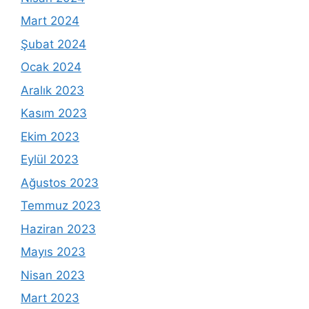
Mart 2024
Şubat 2024
Ocak 2024
Aralık 2023
Kasım 2023
Ekim 2023
Eylül 2023
Ağustos 2023
Temmuz 2023
Haziran 2023
Mayıs 2023
Nisan 2023
Mart 2023