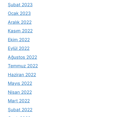
Şubat 2023
Ocak 2023
Aralık 2022
Kasım 2022
Ekim 2022
Eylül 2022
Ağustos 2022
Temmuz 2022
Haziran 2022
Mayıs 2022
Nisan 2022
Mart 2022
Şubat 2022