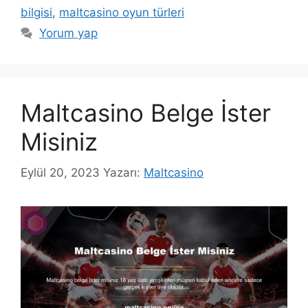
bilgisi
,
maltcasino oyun türleri
Yorum yap
Maltcasino Belge İster
Misiniz
Eylül 20, 2023
Yazarı:
Maltcasino