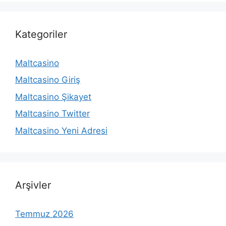
Kategoriler
Maltcasino
Maltcasino Giriş
Maltcasino Şikayet
Maltcasino Twitter
Maltcasino Yeni Adresi
Arşivler
Temmuz 2026