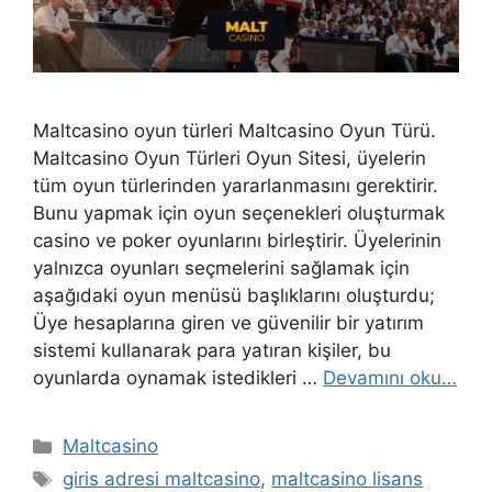
Maltcasino oyun türleri Maltcasino Oyun Türü.
Maltcasino Oyun Türleri Oyun Sitesi, üyelerin
tüm oyun türlerinden yararlanmasını gerektirir.
Bunu yapmak için oyun seçenekleri oluşturmak
casino ve poker oyunlarını birleştirir. Üyelerinin
yalnızca oyunları seçmelerini sağlamak için
aşağıdaki oyun menüsü başlıklarını oluşturdu;
Üye hesaplarına giren ve güvenilir bir yatırım
sistemi kullanarak para yatıran kişiler, bu
oyunlarda oynamak istedikleri …
Devamını oku…
Kategoriler
Maltcasino
Etiketler
giris adresi maltcasino
,
maltcasino lisans