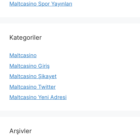
Maltcasino Spor Yayınları
Kategoriler
Maltcasino
Maltcasino Giriş
Maltcasino Şikayet
Maltcasino Twitter
Maltcasino Yeni Adresi
Arşivler