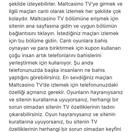
şekilde izleyebilirler. Maltcasino TV’ye girmek ve
ilgili maçları canlı olarak izlemek her şekilde çok
kolaydır. Maltcasino TV bölümüne erişmek için
sitenin ana sayfasına gidin ve uygun bölümün
bağlantısını tıklayın. İstediğiniz maçları izlemek
için bu bölüme gidin. Canlı oyunlara bahis
oynayan ve para biriktirmek için kupon kullanan
çoğu insan artık telefonlarını bahislerini
yerleştirmek için kullanıyor. Şu anda
telefonunuzda başka insanların ne bahis
yaptığını görebilirsiniz. En sevdiğiniz maçları
Maltcasino TV’de izlemek için telefonunuzdaki
özelliği açmanız gerekir. Oyunların hayranıysanız
ve sitenin kurallarına uyuyorsanız, herhangi bir
sorun olmadan sitenin TV özelliklerinin tadını
çıkarabilirsiniz. Oyun hayranıysanız ve sitenin
kurallarına uyuyorsanız, bu sitenin TV
özelliklerinin herhangi bir sorun olmadan keyfini