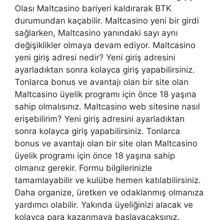
Olası Maltcasino bariyeri kaldırarak BTK
durumundan kaçabilir. Maltcasino yeni bir girdi
sağlarken, Maltcasino yanındaki sayı aynı
değişiklikler olmaya devam ediyor. Maltcasino
yeni giriş adresi nedir? Yeni giriş adresini
ayarladıktan sonra kolayca giriş yapabilirsiniz.
Tonlarca bonus ve avantajı olan bir site olan
Maltcasino üyelik programı için önce 18 yaşına
sahip olmalısınız. Maltcasino web sitesine nasıl
erişebilirim? Yeni giriş adresini ayarladıktan
sonra kolayca giriş yapabilirsiniz. Tonlarca
bonus ve avantajı olan bir site olan Maltcasino
üyelik programı için önce 18 yaşına sahip
olmanız gerekir. Formu bilgilerinizle
tamamlayabilir ve kulübe hemen katılabilirsiniz.
Daha organize, üretken ve odaklanmış olmanıza
yardımcı olabilir. Yakında üyeliğinizi alacak ve
kolayca para kazanmaya başlayacaksınız.