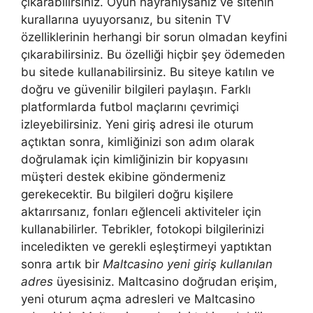
çıkarabilirsiniz. Oyun hayranıysanız ve sitenin
kurallarına uyuyorsanız, bu sitenin TV
özelliklerinin herhangi bir sorun olmadan keyfini
çıkarabilirsiniz. Bu özelliği hiçbir şey ödemeden
bu sitede kullanabilirsiniz. Bu siteye katılın ve
doğru ve güvenilir bilgileri paylaşın. Farklı
platformlarda futbol maçlarını çevrimiçi
izleyebilirsiniz. Yeni giriş adresi ile oturum
açtıktan sonra, kimliğinizi son adım olarak
doğrulamak için kimliğinizin bir kopyasını
müşteri destek ekibine göndermeniz
gerekecektir. Bu bilgileri doğru kişilere
aktarırsanız, fonları eğlenceli aktiviteler için
kullanabilirler. Tebrikler, fotokopi bilgilerinizi
inceledikten ve gerekli eşleştirmeyi yaptıktan
sonra artık bir
Maltcasino yeni giriş kullanılan
adres
üyesisiniz. Maltcasino doğrudan erişim,
yeni oturum açma adresleri ve Maltcasino