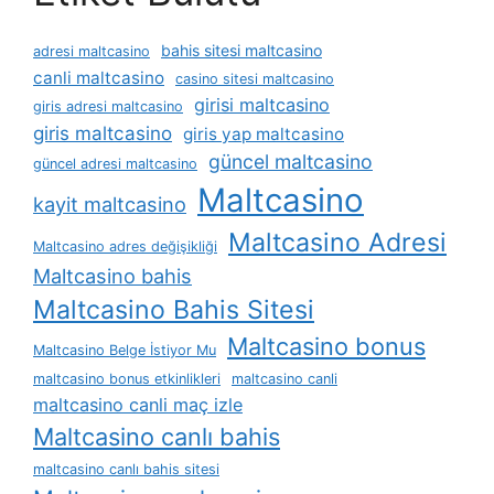
bahis sitesi maltcasino
adresi maltcasino
canli maltcasino
casino sitesi maltcasino
girisi maltcasino
giris adresi maltcasino
giris maltcasino
giris yap maltcasino
güncel maltcasino
güncel adresi maltcasino
Maltcasino
kayit maltcasino
Maltcasino Adresi
Maltcasino adres değişikliği
Maltcasino bahis
Maltcasino Bahis Sitesi
Maltcasino bonus
Maltcasino Belge İstiyor Mu
maltcasino bonus etkinlikleri
maltcasino canli
maltcasino canli maç izle
Maltcasino canlı bahis
maltcasino canlı bahis sitesi