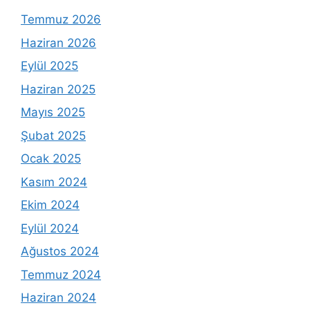
Temmuz 2026
Haziran 2026
Eylül 2025
Haziran 2025
Mayıs 2025
Şubat 2025
Ocak 2025
Kasım 2024
Ekim 2024
Eylül 2024
Ağustos 2024
Temmuz 2024
Haziran 2024