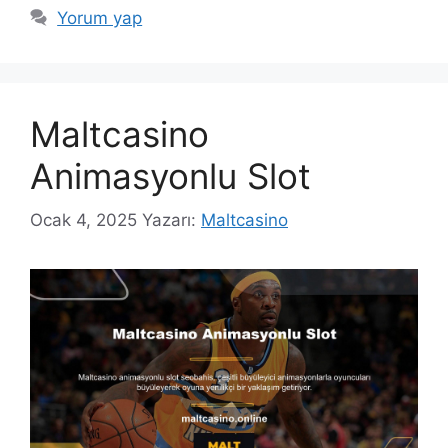
Yorum yap
Maltcasino
Animasyonlu Slot
Ocak 4, 2025
Yazarı:
Maltcasino