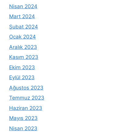
Nisan 2024
Mart 2024
Şubat 2024
Ocak 2024
Aralık 2023
Kasım 2023
Ekim 2023
Eylül 2023
Ağustos 2023
Temmuz 2023
Haziran 2023
Mayıs 2023
Nisan 2023