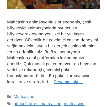
Maltcasino animasyonlu slot seobahis, çeşitli
büyüleyici animasyonlarla oyuncuları
büyüleyerek oyuna yenilikçi bir yaklaşım
getiriyor. Güvenilir bir çevrimiçi casino deneyimi
sağlamak için saygın bir gerçek casino sitesini
tercih edebilirsiniz. Bu özel senaryoda
Maltcasino gibi platformları kullanmanızı
öneririz. Çok masalı poker, mevcut en heyecan
verici ve rekabetçi çevrimiçi poker
bonuslarından biridir. Bu poker turnuvasının
kuralları ve stratejileri …
Devamını oku…
Kategoriler
Maltcasino
Etiketler
güncel adresi maltcasino
,
maltcasino