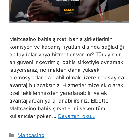
Maltcasino bahis şirketi bahis şirketlerinin
komisyon ve kapanış fiyatları dışında sağladığı
ek faydalar veya hizmetler var mı? Türkiye’nin
en güvenilir çevrimiçi bahis şirketiyle oynamak
istiyorsanız, normalden daha yüksek
promosyonlar da dahil olmak üzere çok sayıda
avantaj bulacaksınız. Hizmetlerimize ek olarak
özel tekliflerimizden yararlanabilir ve ek
avantajlardan yararlanabilirsiniz. Elbette
Maltcasino bahis şirketlerini seçen tüm
kullanıcılar poker …
Devamını oku…
Kategoriler
Maltcasino