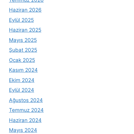
Haziran 2026
Eylül 2025
Haziran 2025
Mayıs 2025
Şubat 2025
Ocak 2025
Kasım 2024
Ekim 2024
Eylül 2024
Ağustos 2024
Temmuz 2024
Haziran 2024
Mayıs 2024