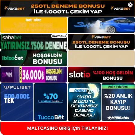
×
MALTCASINO GİRİŞ İÇİN TIKLAYINIZ!