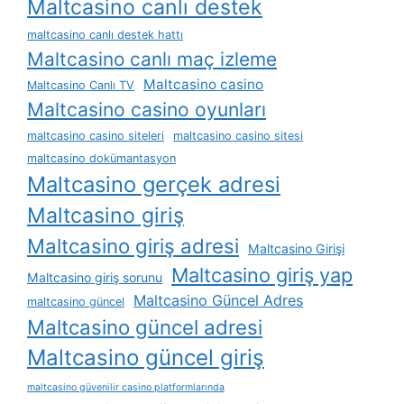
Maltcasino canlı destek
maltcasino canlı destek hattı
Maltcasino canlı maç izleme
Maltcasino casino
Maltcasino Canlı TV
Maltcasino casino oyunları
maltcasino casino siteleri
maltcasino casino sitesi
maltcasino dokümantasyon
Maltcasino gerçek adresi
Maltcasino giriş
Maltcasino giriş adresi
Maltcasino Girişi
Maltcasino giriş yap
Maltcasino giriş sorunu
Maltcasino Güncel Adres
maltcasino güncel
Maltcasino güncel adresi
Maltcasino güncel giriş
maltcasino güvenilir casino platformlarında