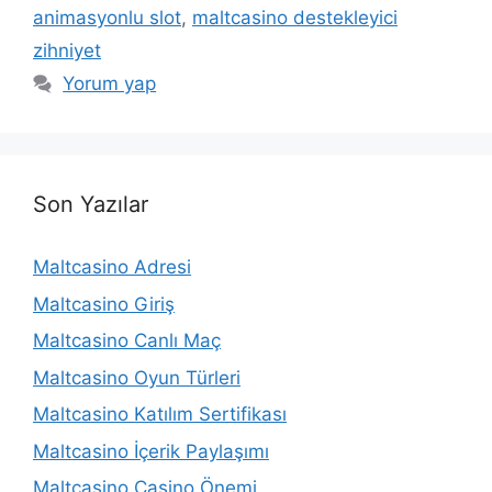
animasyonlu slot
,
maltcasino destekleyici
zihniyet
Yorum yap
Son Yazılar
Maltcasino Adresi
Maltcasino Giriş
Maltcasino Canlı Maç
Maltcasino Oyun Türleri
Maltcasino Katılım Sertifikası
Maltcasino İçerik Paylaşımı
Maltcasino Casino Önemi