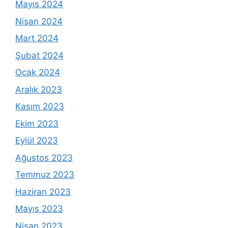
Mayıs 2024
Nisan 2024
Mart 2024
Şubat 2024
Ocak 2024
Aralık 2023
Kasım 2023
Ekim 2023
Eylül 2023
Ağustos 2023
Temmuz 2023
Haziran 2023
Mayıs 2023
Nisan 2023