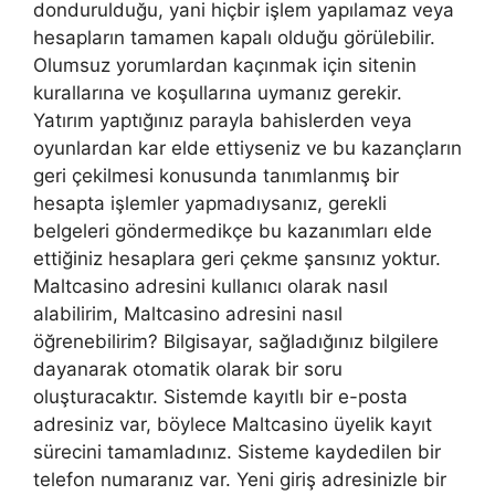
dondurulduğu, yani hiçbir işlem yapılamaz veya
hesapların tamamen kapalı olduğu görülebilir.
Olumsuz yorumlardan kaçınmak için sitenin
kurallarına ve koşullarına uymanız gerekir.
Yatırım yaptığınız parayla bahislerden veya
oyunlardan kar elde ettiyseniz ve bu kazançların
geri çekilmesi konusunda tanımlanmış bir
hesapta işlemler yapmadıysanız, gerekli
belgeleri göndermedikçe bu kazanımları elde
ettiğiniz hesaplara geri çekme şansınız yoktur.
Maltcasino adresini kullanıcı olarak nasıl
alabilirim, Maltcasino adresini nasıl
öğrenebilirim? Bilgisayar, sağladığınız bilgilere
dayanarak otomatik olarak bir soru
oluşturacaktır. Sistemde kayıtlı bir e-posta
adresiniz var, böylece Maltcasino üyelik kayıt
sürecini tamamladınız. Sisteme kaydedilen bir
telefon numaranız var. Yeni giriş adresinizle bir