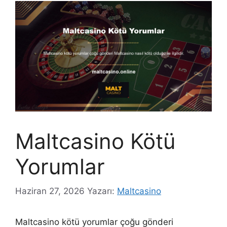
Maltcasino Kötü
Yorumlar
Haziran 27, 2026
Yazarı:
Maltcasino
Maltcasino kötü yorumlar çoğu gönderi