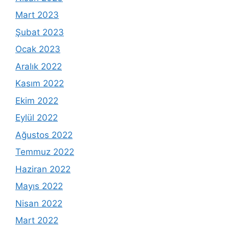
Mart 2023
Şubat 2023
Ocak 2023
Aralık 2022
Kasım 2022
Ekim 2022
Eylül 2022
Ağustos 2022
Temmuz 2022
Haziran 2022
Mayıs 2022
Nisan 2022
Mart 2022