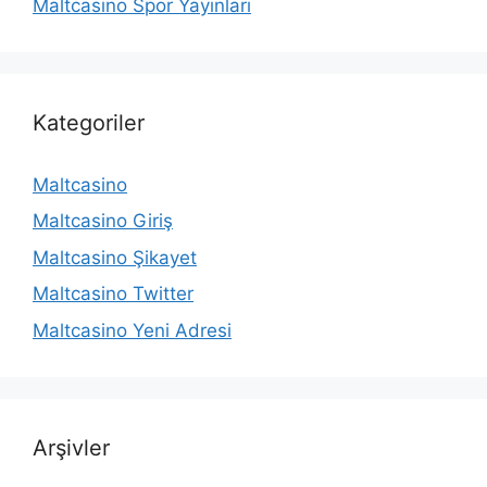
Maltcasino Spor Yayınları
Kategoriler
Maltcasino
Maltcasino Giriş
Maltcasino Şikayet
Maltcasino Twitter
Maltcasino Yeni Adresi
Arşivler