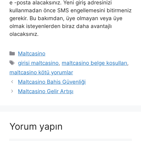
e -posta alacaksınız. Yeni giriş adresinizi
kullanmadan önce SMS engellemesini bitirmeniz
gerekir. Bu bakımdan, üye olmayan veya üye
olmak isteyenlerden biraz daha avantajlı
olacaksınız.
Kategoriler
Maltcasino
Etiketler
girisi maltcasino
,
maltcasino belge koşulları
,
maltcasino kötü yorumlar
Maltcasino Bahis Güvenliği
Maltcasino Gelir Artışı
Yorum yapın