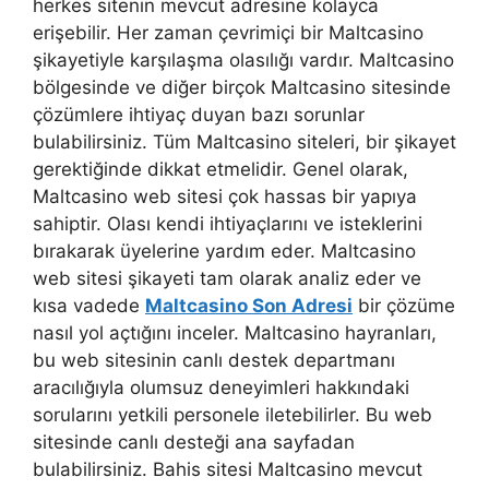
herkes sitenin mevcut adresine kolayca
erişebilir. Her zaman çevrimiçi bir Maltcasino
şikayetiyle karşılaşma olasılığı vardır. Maltcasino
bölgesinde ve diğer birçok Maltcasino sitesinde
çözümlere ihtiyaç duyan bazı sorunlar
bulabilirsiniz. Tüm Maltcasino siteleri, bir şikayet
gerektiğinde dikkat etmelidir. Genel olarak,
Maltcasino web sitesi çok hassas bir yapıya
sahiptir. Olası kendi ihtiyaçlarını ve isteklerini
bırakarak üyelerine yardım eder. Maltcasino
web sitesi şikayeti tam olarak analiz eder ve
kısa vadede
Maltcasino Son Adresi
bir çözüme
nasıl yol açtığını inceler. Maltcasino hayranları,
bu web sitesinin canlı destek departmanı
aracılığıyla olumsuz deneyimleri hakkındaki
sorularını yetkili personele iletebilirler. Bu web
sitesinde canlı desteği ana sayfadan
bulabilirsiniz. Bahis sitesi Maltcasino mevcut