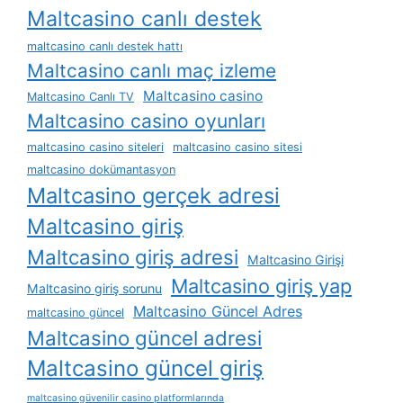
Maltcasino canlı destek
maltcasino canlı destek hattı
Maltcasino canlı maç izleme
Maltcasino casino
Maltcasino Canlı TV
Maltcasino casino oyunları
maltcasino casino siteleri
maltcasino casino sitesi
maltcasino dokümantasyon
Maltcasino gerçek adresi
Maltcasino giriş
Maltcasino giriş adresi
Maltcasino Girişi
Maltcasino giriş yap
Maltcasino giriş sorunu
Maltcasino Güncel Adres
maltcasino güncel
Maltcasino güncel adresi
Maltcasino güncel giriş
maltcasino güvenilir casino platformlarında