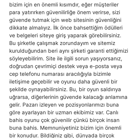
bizim için en önemli kısımdır, eğer müşteriler
para yatırırken güvenilirliğe önem verirse, sizi
güvende tutmak için web sitesinin güvenliğini
dikkate almalıyız. İlk önce bahsettiğim ödülleri
ve belgeleri siteye giriş yaparak görebilirsiniz.
Bu şirketle çalışmak zorundayım ve sitemiz
kurulduğundan beri aynı şirketi garanti ettiğimizi
söyleyebilirim. Site ile ilgili sorun yaşıyorsanız,
doğrudan çevrimiçi destek veya e-posta veya
cep telefonu numarası aracılığıyla bizimle
iletişime geçebilir ve oyunu daha güvenli bir
şekilde oynayabilirsiniz. Bu, bir oyun saldırıya
uğrarsa, diğerlerinin güvende kalacağı anlamına
gelir. Pazarı izleyen ve pozisyonlarımızı buna
göre ayarlayan bir uzman ekibimiz var. Canlı
bahis oyunu çok güvenilir çünkü birçok insan
buna bahis. Memnuniyetiniz bizim için önemli
bir konudur. Bildiğiniz gibi, dünyada birçok