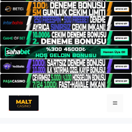
İçeriğe
atla
Menü