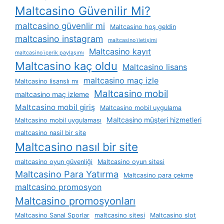
Maltcasino Güvenilir Mi?
maltcasino güvenlir mi
Maltcasino hoş geldin
maltcasino instagram
maltcasino i̇letişimi
Maltcasino kayıt
maltcasino i̇çerik paylaşımı
Maltcasino kaç oldu
Maltcasino lisans
maltcasino maç izle
Maltcasino lisanslı mı
Maltcasino mobil
maltcasino maç izleme
Maltcasino mobil giriş
Maltcasino mobil uygulama
Maltcasino müşteri hizmetleri
Maltcasino mobil uygulaması
maltcasino nasil bir site
Maltcasino nasıl bir site
maltcasino oyun güvenliği
Maltcasino oyun sitesi
Maltcasino Para Yatırma
Maltcasino para çekme
maltcasino promosyon
Maltcasino promosyonları
Maltcasino Sanal Sporlar
maltcasino sitesi
Maltcasino slot