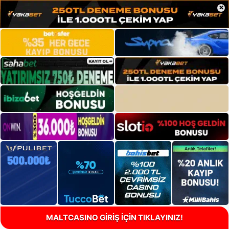
×
MALTCASINO GİRİŞ İÇİN TIKLAYINIZ!