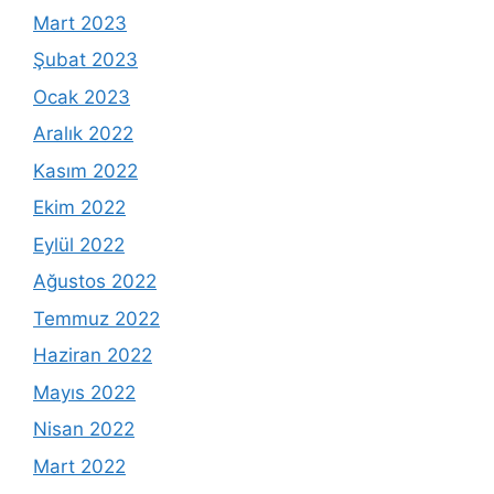
Mart 2023
Şubat 2023
Ocak 2023
Aralık 2022
Kasım 2022
Ekim 2022
Eylül 2022
Ağustos 2022
Temmuz 2022
Haziran 2022
Mayıs 2022
Nisan 2022
Mart 2022