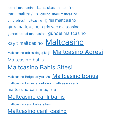
bahis sitesi maltcasino
adresi maltcasino
canli maltcasino
casino sitesi maltcasino
girisi maltcasino
giris adresi maltcasino
giris maltcasino
giris yap maltcasino
güncel maltcasino
güncel adresi maltcasino
Maltcasino
kayit maltcasino
Maltcasino Adresi
Maltcasino adres değişikliği
Maltcasino bahis
Maltcasino Bahis Sitesi
Maltcasino bonus
Maltcasino Belge İstiyor Mu
maltcasino bonus etkinlikleri
maltcasino canli
maltcasino canli maç izle
Maltcasino canlı bahis
maltcasino canlı bahis sitesi
Maltcasino canlı casino