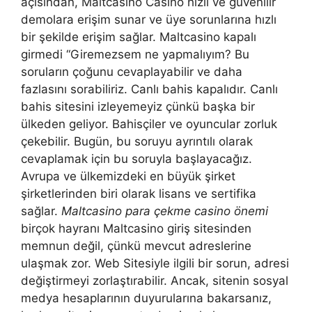
açısından, Maltcasino Casino hızlı ve güvenilir
demolara erişim sunar ve üye sorunlarına hızlı
bir şekilde erişim sağlar. Maltcasino kapalı
girmedi “Giremezsem ne yapmalıyım? Bu
soruların çoğunu cevaplayabilir ve daha
fazlasını sorabiliriz. Canlı bahis kapalıdır. Canlı
bahis sitesini izleyemeyiz çünkü başka bir
ülkeden geliyor. Bahisçiler ve oyuncular zorluk
çekebilir. Bugün, bu soruyu ayrıntılı olarak
cevaplamak için bu soruyla başlayacağız.
Avrupa ve ülkemizdeki en büyük şirket
şirketlerinden biri olarak lisans ve sertifika
sağlar.
Maltcasino para çekme casino önemi
birçok hayranı Maltcasino giriş sitesinden
memnun değil, çünkü mevcut adreslerine
ulaşmak zor. Web Sitesiyle ilgili bir sorun, adresi
değiştirmeyi zorlaştırabilir. Ancak, sitenin sosyal
medya hesaplarının duyurularına bakarsanız,