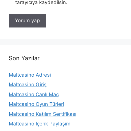
tarayıcıya kaydedilsin.
Son Yazılar
Maltcasino Adresi
Maltcasino Giriş
Maltcasino Canlı Maç
Maltcasino Oyun Türleri
Maltcasino Katılım Sertifikası
Maltcasino İçerik Paylaşımı