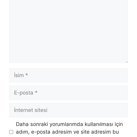
İsim
E-
posta
İnternet
sitesi
Daha sonraki yorumlarımda kullanılması için
adım, e-posta adresim ve site adresim bu