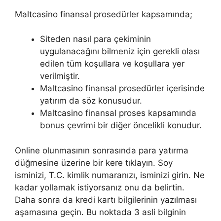
Maltcasino finansal prosedürler kapsamında;
Siteden nasıl para çekiminin
uygulanacağını bilmeniz için gerekli olası
edilen tüm koşullara ve koşullara yer
verilmiştir.
Maltcasino finansal prosedürler içerisinde
yatırım da söz konusudur.
Maltcasino finansal proses kapsamında
bonus çevrimi bir diğer öncelikli konudur.
Online olunmasının sonrasında para yatırma
düğmesine üzerine bir kere tıklayın. Soy
isminizi, T.C. kimlik numaranızı, isminizi girin. Ne
kadar yollamak istiyorsanız onu da belirtin.
Daha sonra da kredi kartı bilgilerinin yazılması
aşamasına geçin. Bu noktada 3 asli bilginin