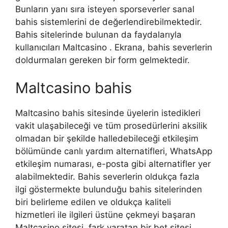
Bunların yanı sıra isteyen sporseverler sanal
bahis sistemlerini de değerlendirebilmektedir.
Bahis sitelerinde bulunan da faydalarıyla
kullanıcıları Maltcasino . Ekrana, bahis severlerin
doldurmaları gereken bir form gelmektedir.
Maltcasino bahis
Maltcasino bahis sitesinde üyelerin istedikleri
vakit ulaşabileceği ve tüm prosedürlerini aksilik
olmadan bir şekilde halledebileceği etkileşim
bölümünde canlı yardım alternatifleri, WhatsApp
etkileşim numarası, e-posta gibi alternatifler yer
alabilmektedir. Bahis severlerin oldukça fazla
ilgi göstermekte bulunduğu bahis sitelerinden
biri belirleme edilen ve oldukça kaliteli
hizmetleri ile ilgileri üstüne çekmeyi başaran
Maltcasino sitesi, fark yaratan bir bet sitesi