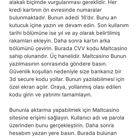
alakalı biçimde vurgulanması gereklidir. Her
kredi kartının ön evresinde numaralar
bulunmaktadır. Bunun adedi 16’dır. Bunu an
kutucuk içine yazın ve devam edin. Son kullanım
tarihi bölümüne ise yıl ve ay olarak belirtilmiş
rakamları ekleyin. Daha sonra kartın arka
bölümünü çevirin. Burada CVV kodu Maltcasino
sahip olunandır. Üç hanelidir. Maltcasino Bunun
yazılmasının sonrasında göndere basın.
Güvenlik koşulları nedeniyle size bankanız bir
3d secure kodu yollar. Bunun yazılabilmesi için
özel ekran açılır. Oraya, yollanmış olası edilen
kodu girin ve yatırımı tamamlayın.
Bununla aktarma yapabilmek için Maltcasino
sitesine erişimi sağlayın. Kullanıcı adı ve parola
üzerinden bunu gerçekleştirin. Daha sonra
hesabım yazan yere basın. Burada bulunan