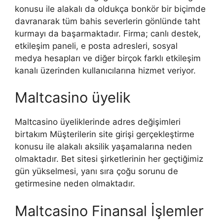
konusu ile alakalı da oldukça bonkör bir biçimde
davranarak tüm bahis severlerin gönlünde taht
kurmayı da başarmaktadır. Firma; canlı destek,
etkileşim paneli, e posta adresleri, sosyal
medya hesapları ve diğer birçok farklı etkileşim
kanalı üzerinden kullanıcılarına hizmet veriyor.
Maltcasino üyelik
Maltcasino üyeliklerinde adres değişimleri
birtakım Müşterilerin site girişi gerçekleştirme
konusu ile alakalı aksilik yaşamalarına neden
olmaktadır. Bet sitesi şirketlerinin her geçtiğimiz
gün yükselmesi, yanı sıra çoğu sorunu de
getirmesine neden olmaktadır.
Maltcasino Finansal İşlemler