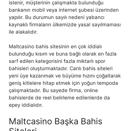
istenir, müşterinin çalışmakta bulunduğu
bankanın mobil veya internet şubesi üzerinden
yapılır. Bu durumun sayılı nedeni yabancı
kaynaklı firmaların ülkemizde yasal sayılmaması
ile alakalıdır.
Maltcasino bahis sitesinin en çok iddialı
bulunduğu kısım ve buna bağlı olarak en fazla
sarf edilen kategorisini fazla miktarlı spor
bahisleri oluşturmaktadır. Canlı bahis siteleri
yeni üye kazanmak ve büyüme hızını çoğaltarak
geniş kitlelere hitap etmek için yoğun tempoda
çalışmaktadır. Bu sayede firma, online
bahislerde de reel belirleme edilenlerde da
epey iddialıdır.
Maltcasino Başka Bahis