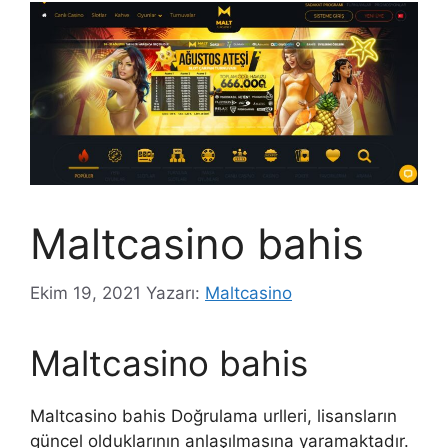
Maltcasino bahis
Ekim 19, 2021
Yazarı:
Maltcasino
Maltcasino bahis
Maltcasino bahis Doğrulama urlleri, lisansların
güncel olduklarının anlaşılmasına yaramaktadır.