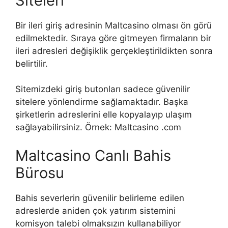
Siteleri
Bir ileri giriş adresinin Maltcasino olması ön görü
edilmektedir. Sıraya göre gitmeyen firmaların bir
ileri adresleri değişiklik gerçekleştirildikten sonra
belirtilir.
Sitemizdeki giriş butonları sadece güvenilir
sitelere yönlendirme sağlamaktadır. Başka
şirketlerin adreslerini elle kopyalayıp ulaşım
sağlayabilirsiniz. Örnek: Maltcasino .com
Maltcasino Canlı Bahis
Bürosu
Bahis severlerin güvenilir belirleme edilen
adreslerde aniden çok yatırım sistemini
komisyon talebi olmaksızın kullanabiliyor