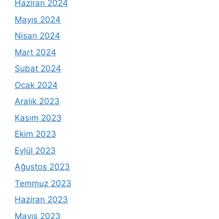
Haziran 2024
Mayıs 2024
Nisan 2024
Mart 2024
Şubat 2024
Ocak 2024
Aralık 2023
Kasım 2023
Ekim 2023
Eylül 2023
Ağustos 2023
Temmuz 2023
Haziran 2023
Mayıs 2023