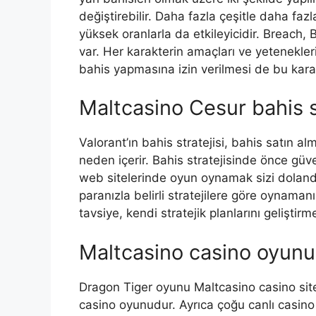
değiştirebilir. Daha fazla çeşitle daha faz
yüksek oranlarla da etkileyicidir. Breach, 
var. Her karakterin amaçları ve yetenekleri
bahis yapmasına izin verilmesi de bu karakt
Maltcasino Cesur bahis st
Valorant’ın bahis stratejisi, bahis satın alm
neden içerir. Bahis stratejisinde önce güveni
web sitelerinde oyun oynamak sizi dolandı
paranızla belirli stratejilere göre oynaman
tavsiye, kendi stratejik planlarını geliştirme
Maltcasino casino oyunu
Dragon Tiger oyunu Maltcasino casino site
casino oyunudur. Ayrıca çoğu canlı casin