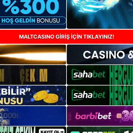
MALTCASINO GİRİŞ İÇİN TIKLAYINIZ!