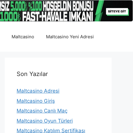
Maltcasino
Maltcasino Yeni Adresi
Son Yazılar
Maltcasino Adresi
Maltcasino Giriş
Maltcasino Canlı Maç
Maltcasino Oyun Türleri
Maltcasino Katılım Sertifikası