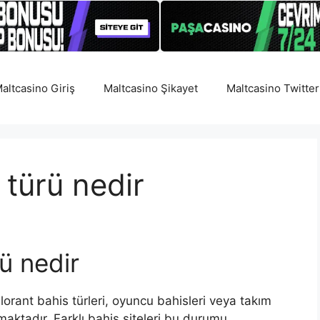
altcasino Giriş
Maltcasino Şikayet
Maltcasino Twitter
 türü nedir
ü nedir
orant bahis türleri, oyuncu bahisleri veya takım
maktadır. Farklı bahis siteleri bu durumu