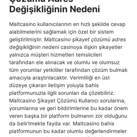
Değişikliğinin Nedeni
Maltcasino kullanıcılarının en hızlı şekilde cevap
alabilmelerini sağlamak için özel bir sistem
geliştirilmiştir.
Maltcasino şikayet çözümü adres
değişikliğinin nedeni
casinoya ilişkin şikayetler
yalnızca müşteri hizmetleri temsilcileri
tarafından ele alınacak ve olumlu ve olumsuz
tüm yorumlar yetkililer tarafından çözüm bulmak
amacıyla araştırılacaktır. Verimliliği en üst
düzeye çıkaran iletişim yoluyla bahis
platformunuzla ilgili sorunları da çözebiliriz.
Maltcasino Şikayet Çözümü Kullanıcı sorularına,
yorumlarına ve geri bildirimlerine bu kadar önem
veren başka bir platform bulmanın zor olduğunu
da belirtmekte fayda var. Maltcasino bahis
platformunun bu kadar olumlu değerlendirmeler