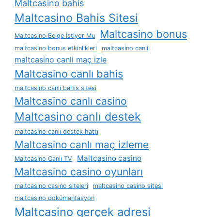
Maltcasino bahis
Maltcasino Bahis Sitesi
Maltcasino bonus
Maltcasino Belge İstiyor Mu
maltcasino bonus etkinlikleri
maltcasino canli
maltcasino canli maç izle
Maltcasino canlı bahis
maltcasino canlı bahis sitesi
Maltcasino canlı casino
Maltcasino canlı destek
maltcasino canlı destek hattı
Maltcasino canlı maç izleme
Maltcasino casino
Maltcasino Canlı TV
Maltcasino casino oyunları
maltcasino casino siteleri
maltcasino casino sitesi
maltcasino dokümantasyon
Maltcasino gerçek adresi