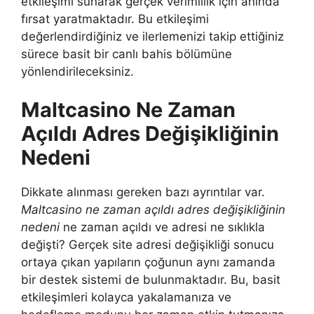
etkileşimi sunarak gerçek verimlilik için anında
fırsat yaratmaktadır. Bu etkileşimi
değerlendirdiğiniz ve ilerlemenizi takip ettiğiniz
sürece basit bir canlı bahis bölümüne
yönlendirileceksiniz.
Maltcasino Ne Zaman
Açıldı Adres Değişikliğinin
Nedeni
Dikkate alınması gereken bazı ayrıntılar var.
Maltcasino ne zaman açıldı adres değişikliğinin
nedeni
ne zaman açıldı ve adresi ne sıklıkla
değişti? Gerçek site adresi değişikliği sonucu
ortaya çıkan yapıların çoğunun aynı zamanda
bir destek sistemi de bulunmaktadır. Bu, basit
etkileşimleri kolayca yakalamanıza ve