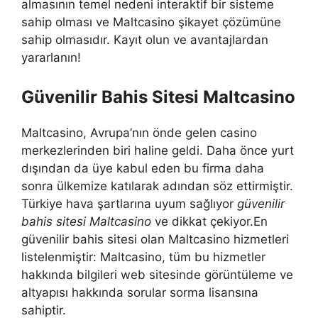
almasının temel nedeni interaktif bir sisteme
sahip olması ve Maltcasino şikayet çözümüne
sahip olmasıdır. Kayıt olun ve avantajlardan
yararlanın!
Güvenilir Bahis Sitesi Maltcasino
Maltcasino, Avrupa’nın önde gelen casino
merkezlerinden biri haline geldi. Daha önce yurt
dışından da üye kabul eden bu firma daha
sonra ülkemize katılarak adından söz ettirmiştir.
Türkiye hava şartlarına uyum sağlıyor
güvenilir
bahis sitesi Maltcasino
ve dikkat çekiyor.En
güvenilir bahis sitesi olan Maltcasino hizmetleri
listelenmiştir: Maltcasino, tüm bu hizmetler
hakkında bilgileri web sitesinde görüntüleme ve
altyapısı hakkında sorular sorma lisansına
sahiptir.