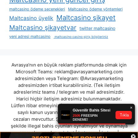
maltcasino ödeme seçenekleri
Maltcasino ödeme yöntemleri
Maltcasino şikayet
Maltcasino üyelik
Maltcasino şikayetvar
twitter maltcasino
yeni adresi maltcasino
maltcasino casino giriş bilgileriniz
Avrasya'nın en büyük reklam platformunda olmak için
Microsoft Teams:
reklam@avrasyamarketing.com
adresimizden veya Telegram: @Avrasyamarketing
adresimizden irtibat kurabilirsiniz. (Tek iletişim
adreslerimiz teams / telegram ve mail adresimizdir.
Harici hiçbir iletişim adresimiz bulunmamaktadır.
Lütfen itibar etmeyiniz.) Türkiye yasalarına göre 7258
sayılı kanun uyarınca yasa dışı bahis oynamanın
cezaları mevcuttur. Şu an bulunduğunuz site hiç bir
şekilde illegal bahis oyunları oynatmıyor ve oynamaya
aracı olmuyordur.
rulobet
|
betparex
|
holeyy
|
×