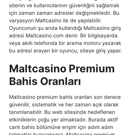
sitenin ve kullanıcılarının güvenliğini sağlamak
için zaman zaman adresler değişmektedir. Bu
varyasyon Maltcasino ile de yapılabilir.
Oyuncunun şu anda kullandığı Maltcasino giriş
adresi Maltcasino.com denir. Bir bilgisayarda
veya akıllı telefonda bir arama motoru yazarak
bu adresi arayan bir oyuncu, siteye giriş yapar.
Maltcasino Premium
Bahis Oranları
Maltcasino premium bahis oranları son derece
güvenilir, sistematik ve her zaman açık olarak
tanımlanabilir. Bu web sitesinde hedeflenen
etkinliklerin çoğu yer almaktadır. Burada aktif
canlı bahis bölümüne erişim için adım adım
talimatlar bulacaksınız.
Maltcasino premium