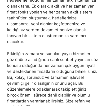
hedefleme modunu her zaman etkin tutmanıza
olanak tanır. Ek olarak, aktif ve her zaman yeni
fırsat fonksiyonları ve her zaman aktif sistem
taahhütleri oluşturmak, hedeflerinize
ulaşmanıza, yeni alanlar keşfetmenize ve
kaldığınız yerden devam etmenize olanak
tanıyan bir sistem oluşturmanıza yardımcı
olacaktır.
Etkinliğin zamanı ve sunulan yayın hizmetleri
göz önüne alındığında canlı sohbet yayınları söz
konusu olduğunda her zaman çok uygun fiyatlı
ve desteklenen fırsatların olduğunu bilmelisiniz.
Bu, kolay, sorunsuz ve tamamen işlevsel
çevrimiçi gelir olasılığının önünü açar. Bu
düzenlemelere odaklanarak takip ettiğiniz
birçok önemli sürece dahil olabilir ve olumlu
fırsatlardan yararlanabilirsiniz. Size refah ve