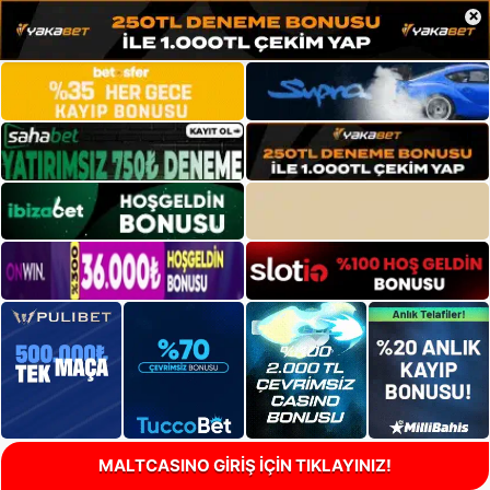
×
MALTCASINO GİRİŞ İÇİN TIKLAYINIZ!