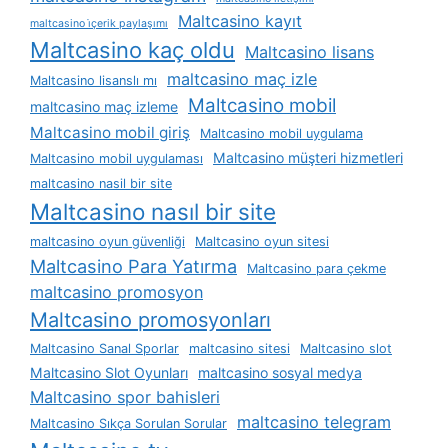
Maltcasino kayıt
maltcasino i̇çerik paylaşımı
Maltcasino kaç oldu
Maltcasino lisans
maltcasino maç izle
Maltcasino lisanslı mı
Maltcasino mobil
maltcasino maç izleme
Maltcasino mobil giriş
Maltcasino mobil uygulama
Maltcasino müşteri hizmetleri
Maltcasino mobil uygulaması
maltcasino nasil bir site
Maltcasino nasıl bir site
maltcasino oyun güvenliği
Maltcasino oyun sitesi
Maltcasino Para Yatırma
Maltcasino para çekme
maltcasino promosyon
Maltcasino promosyonları
Maltcasino Sanal Sporlar
maltcasino sitesi
Maltcasino slot
Maltcasino Slot Oyunları
maltcasino sosyal medya
Maltcasino spor bahisleri
maltcasino telegram
Maltcasino Sıkça Sorulan Sorular