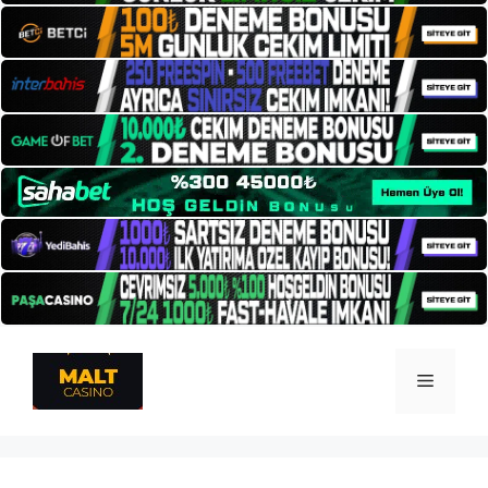
İçeriğe
atla
Menü