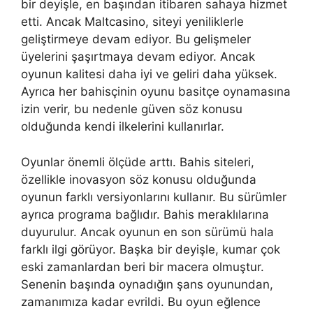
bir deyişle, en başından itibaren sahaya hizmet
etti. Ancak Maltcasino, siteyi yeniliklerle
geliştirmeye devam ediyor. Bu gelişmeler
üyelerini şaşırtmaya devam ediyor. Ancak
oyunun kalitesi daha iyi ve geliri daha yüksek.
Ayrıca her bahisçinin oyunu basitçe oynamasına
izin verir, bu nedenle güven söz konusu
olduğunda kendi ilkelerini kullanırlar.
Oyunlar önemli ölçüde arttı. Bahis siteleri,
özellikle inovasyon söz konusu olduğunda
oyunun farklı versiyonlarını kullanır. Bu sürümler
ayrıca programa bağlıdır. Bahis meraklılarına
duyurulur. Ancak oyunun en son sürümü hala
farklı ilgi görüyor. Başka bir deyişle, kumar çok
eski zamanlardan beri bir macera olmuştur.
Senenin başında oynadığın şans oyunundan,
zamanımıza kadar evrildi. Bu oyun eğlence