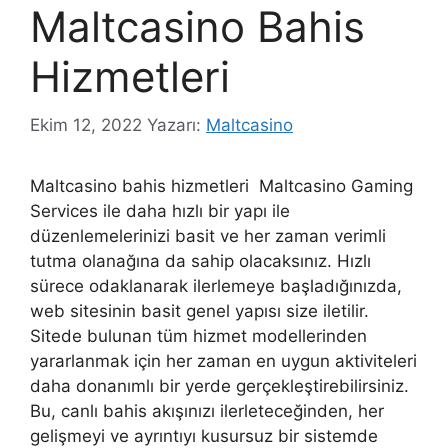
Maltcasino Bahis
Hizmetleri
Ekim 12, 2022
Yazarı:
Maltcasino
Maltcasino bahis hizmetleri Maltcasino Gaming
Services ile daha hızlı bir yapı ile
düzenlemelerinizi basit ve her zaman verimli
tutma olanağına da sahip olacaksınız. Hızlı
sürece odaklanarak ilerlemeye başladığınızda,
web sitesinin basit genel yapısı size iletilir.
Sitede bulunan tüm hizmet modellerinden
yararlanmak için her zaman en uygun aktiviteleri
daha donanımlı bir yerde gerçekleştirebilirsiniz.
Bu, canlı bahis akışınızı ilerleteceğinden, her
gelişmeyi ve ayrıntıyı kusursuz bir sistemde