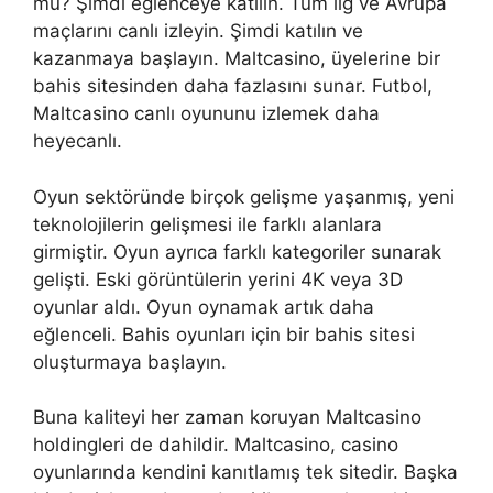
mü? Şimdi eğlenceye katılın. Tüm lig ve Avrupa
maçlarını canlı izleyin. Şimdi katılın ve
kazanmaya başlayın. Maltcasino, üyelerine bir
bahis sitesinden daha fazlasını sunar. Futbol, ​​
Maltcasino canlı oyununu izlemek daha
heyecanlı.
Oyun sektöründe birçok gelişme yaşanmış, yeni
teknolojilerin gelişmesi ile farklı alanlara
girmiştir. Oyun ayrıca farklı kategoriler sunarak
gelişti. Eski görüntülerin yerini 4K veya 3D
oyunlar aldı. Oyun oynamak artık daha
eğlenceli. Bahis oyunları için bir bahis sitesi
oluşturmaya başlayın.
Buna kaliteyi her zaman koruyan Maltcasino
holdingleri de dahildir. Maltcasino, casino
oyunlarında kendini kanıtlamış tek sitedir. Başka