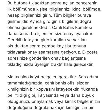
Bu butona tıkladıktan sonra açılan pencerenin
ilk bölümünde kişisel bilgileriniz; ikinci bölümde,
hesap bilgilerinizi girin. Tüm bilgiler buraya
girilmelidir. Ayrıca girdiğiniz bilgilerin doğru
olması gerekmektedir. Canlı Bahis Komitesi
daha sonra bu işlemleri size onaylayacaktır.
Gerekli detayları girip kuralları ve şartları
okuduktan sonra pembe kayıt butonuna
tıklayarak onay aşamasına geçiyoruz. E-posta
adresinize gönderilen onay bağlantısına
tıkladığınızda üyeliğiniz aktif hale gelecektir.
Maltcasino kayıt belgeleri gerektirir. Son adımı
tamamladığınızda, canlı bahis ofisi sizden
kimliğinizin bir kopyasını isteyecektir. Yukarıda
belirtildiği gibi, 18 yaşında veya daha büyük
olduğunuzu onaylamak veya kimlik bilgilerinizin
doğruluğunu doğrulamak için kimliğinizin bir