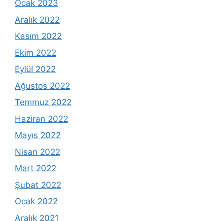
Ocak 2023
Aralık 2022
Kasım 2022
Ekim 2022
Eylül 2022
Ağustos 2022
Temmuz 2022
Haziran 2022
Mayıs 2022
Nisan 2022
Mart 2022
Şubat 2022
Ocak 2022
Aralık 2021