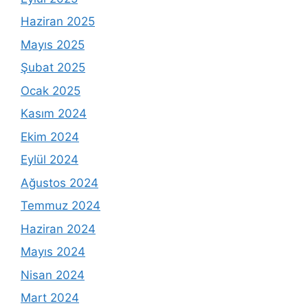
Haziran 2025
Mayıs 2025
Şubat 2025
Ocak 2025
Kasım 2024
Ekim 2024
Eylül 2024
Ağustos 2024
Temmuz 2024
Haziran 2024
Mayıs 2024
Nisan 2024
Mart 2024