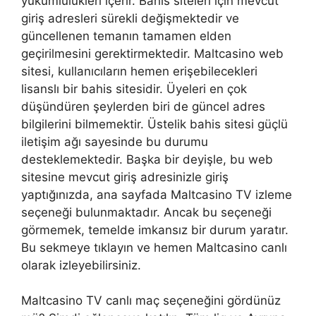
yükümlülükleri içerir. Bahis siteleri için mevcut
giriş adresleri sürekli değişmektedir ve
güncellenen temanın tamamen elden
geçirilmesini gerektirmektedir. Maltcasino web
sitesi, kullanıcıların hemen erişebilecekleri
lisanslı bir bahis sitesidir. Üyeleri en çok
düşündüren şeylerden biri de güncel adres
bilgilerini bilmemektir. Üstelik bahis sitesi güçlü
iletişim ağı sayesinde bu durumu
desteklemektedir. Başka bir deyişle, bu web
sitesine mevcut giriş adresinizle giriş
yaptığınızda, ana sayfada Maltcasino TV izleme
seçeneği bulunmaktadır. Ancak bu seçeneği
görmemek, temelde imkansız bir durum yaratır.
Bu sekmeye tıklayın ve hemen Maltcasino canlı
olarak izleyebilirsiniz.
Maltcasino TV canlı maç seçeneğini gördünüz