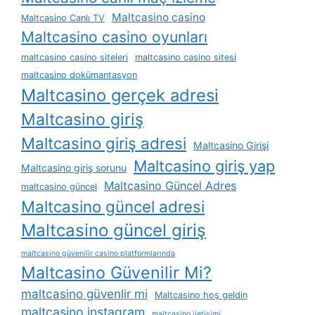
Maltcasino casino
Maltcasino Canlı TV
Maltcasino casino oyunları
maltcasino casino siteleri
maltcasino casino sitesi
maltcasino dokümantasyon
Maltcasino gerçek adresi
Maltcasino giriş
Maltcasino giriş adresi
Maltcasino Girişi
Maltcasino giriş yap
Maltcasino giriş sorunu
Maltcasino Güncel Adres
maltcasino güncel
Maltcasino güncel adresi
Maltcasino güncel giriş
maltcasino güvenilir casino platformlarında
Maltcasino Güvenilir Mi?
maltcasino güvenlir mi
Maltcasino hoş geldin
maltcasino instagram
maltcasino i̇letişimi