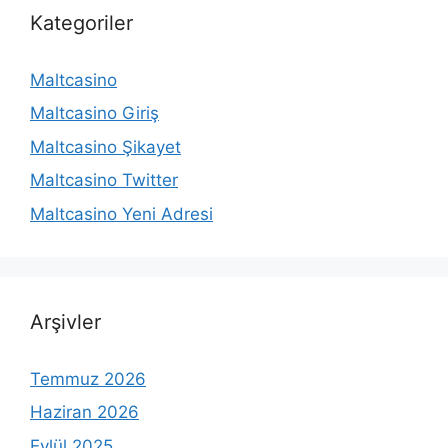
Kategoriler
Maltcasino
Maltcasino Giriş
Maltcasino Şikayet
Maltcasino Twitter
Maltcasino Yeni Adresi
Arşivler
Temmuz 2026
Haziran 2026
Eylül 2025