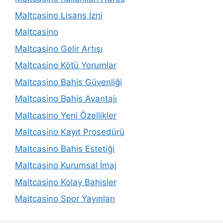
Maltcasino Lisans İzni
Maltcasino
Maltcasino Gelir Artışı
Maltcasino Kötü Yorumlar
Maltcasino Bahis Güvenliği
Maltcasino Bahis Avantajı
Maltcasino Yeni Özellikler
Maltcasino Kayıt Prosedürü
Maltcasino Bahis Estetiği
Maltcasino Kurumsal İmaj
Maltcasino Kolay Bahisler
Maltcasino Spor Yayınları