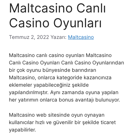
Maltcasino Canlı
Casino Oyunları
Temmuz 2, 2022
Yazarı:
Maltcasino
Maltcasino canlı casino oyunları Maltcasino
Canlı Casino Oyunları Canlı Casino Oyunlarından
bir çok oyunu bünyesinde barındıran
Maltcasino, onlarca kategoride kazancınıza
eklemeler yapabileceğiniz şekilde
yapılandırılmıştır. Aynı zamanda oyuna yapılan
her yatırımın onlarca bonus avantajı bulunuyor.
Maltcasino web sitesinde oyun oynayan
kullanıcılar hızlı ve güvenilir bir şekilde ticaret
yapabilirler.