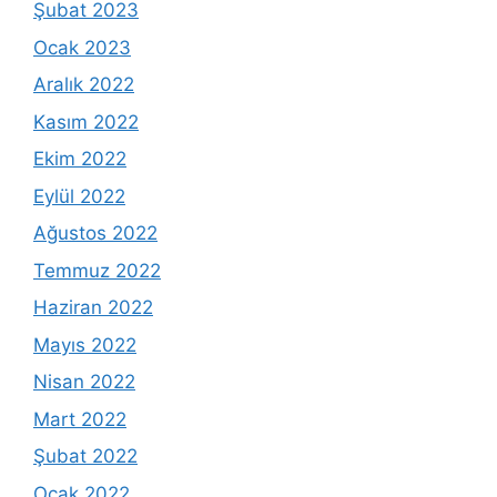
Şubat 2023
Ocak 2023
Aralık 2022
Kasım 2022
Ekim 2022
Eylül 2022
Ağustos 2022
Temmuz 2022
Haziran 2022
Mayıs 2022
Nisan 2022
Mart 2022
Şubat 2022
Ocak 2022