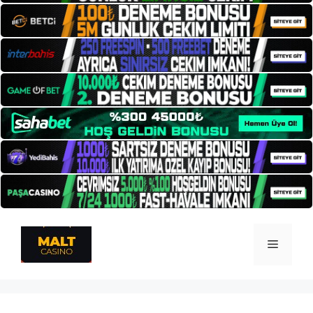
İçeriğe
atla
Menü