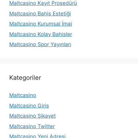
Maltcasino Kayıt Prosedürü
Maltcasino Bahis Estetiği
Maltcasino Kurumsal İmaj
Maltcasino Kolay Bahisler
Maltcasino Spor Yayınları
Kategoriler
Maltcasino
Maltcasino Giriş
Maltcasino Şikayet
Maltcasino Twitter
Maltcasino Yeni Adresi