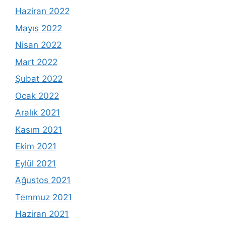
Haziran 2022
Mayıs 2022
Nisan 2022
Mart 2022
Şubat 2022
Ocak 2022
Aralık 2021
Kasım 2021
Ekim 2021
Eylül 2021
Ağustos 2021
Temmuz 2021
Haziran 2021