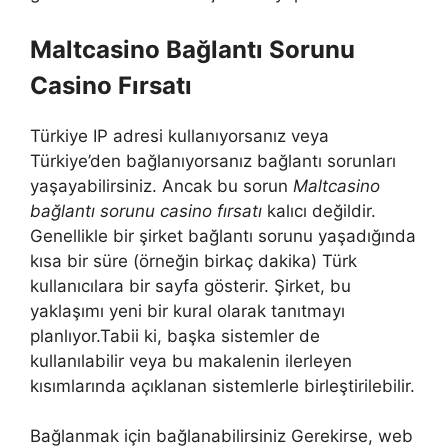
Maltcasino Bağlantı Sorunu
Casino Fırsatı
Türkiye IP adresi kullanıyorsanız veya
Türkiye’den bağlanıyorsanız bağlantı sorunları
yaşayabilirsiniz. Ancak bu sorun
Maltcasino
bağlantı sorunu casino fırsatı
kalıcı değildir.
Genellikle bir şirket bağlantı sorunu yaşadığında
kısa bir süre (örneğin birkaç dakika) Türk
kullanıcılara bir sayfa gösterir. Şirket, bu
yaklaşımı yeni bir kural olarak tanıtmayı
planlıyor.Tabii ki, başka sistemler de
kullanılabilir veya bu makalenin ilerleyen
kısımlarında açıklanan sistemlerle birleştirilebilir.
Bağlanmak için bağlanabilirsiniz Gerekirse, web