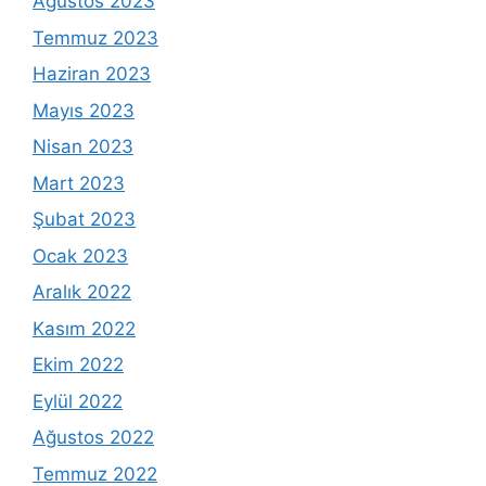
Ağustos 2023
Temmuz 2023
Haziran 2023
Mayıs 2023
Nisan 2023
Mart 2023
Şubat 2023
Ocak 2023
Aralık 2022
Kasım 2022
Ekim 2022
Eylül 2022
Ağustos 2022
Temmuz 2022