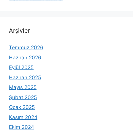
Arşivler
Temmuz 2026
Haziran 2026
Eylül 2025
Haziran 2025
Mayıs 2025
Şubat 2025
Ocak 2025
Kasım 2024
Ekim 2024