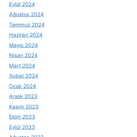
Eylül 2024
Ağustos 2024
Temmuz 2024
Haziran 2024
Mayıs 2024
Nisan 2024
Mart 2024
Şubat 2024
Ocak 2024
Aralık 2023
Kasım 2023
Ekim 2023
Eylül 2023