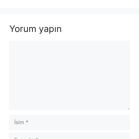
Yorum yapın
Yorum
İsim
E-