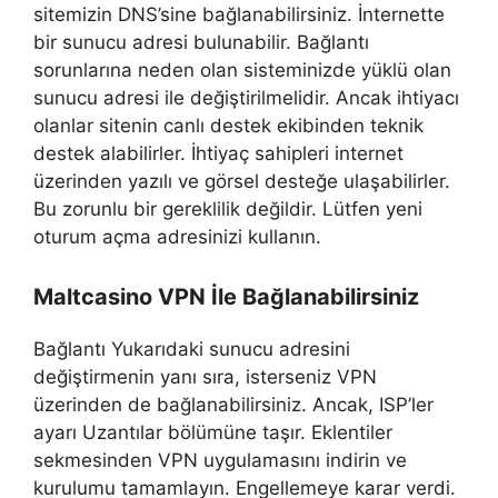
sitemizin DNS’sine bağlanabilirsiniz. İnternette
bir sunucu adresi bulunabilir. Bağlantı
sorunlarına neden olan sisteminizde yüklü olan
sunucu adresi ile değiştirilmelidir. Ancak ihtiyacı
olanlar sitenin canlı destek ekibinden teknik
destek alabilirler. İhtiyaç sahipleri internet
üzerinden yazılı ve görsel desteğe ulaşabilirler.
Bu zorunlu bir gereklilik değildir. Lütfen yeni
oturum açma adresinizi kullanın.
Maltcasino VPN İle Bağlanabilirsiniz
Bağlantı Yukarıdaki sunucu adresini
değiştirmenin yanı sıra, isterseniz VPN
üzerinden de bağlanabilirsiniz. Ancak, ISP’ler
ayarı Uzantılar bölümüne taşır. Eklentiler
sekmesinden VPN uygulamasını indirin ve
kurulumu tamamlayın. Engellemeye karar verdi.