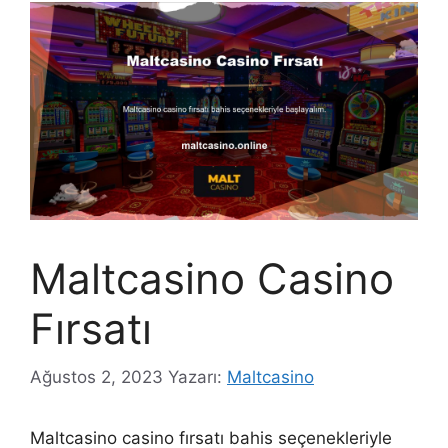
Maltcasino Casino
Fırsatı
Ağustos 2, 2023
Yazarı:
Maltcasino
Maltcasino casino fırsatı bahis seçenekleriyle