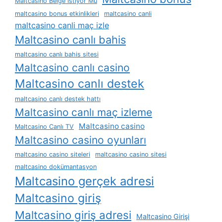
Maltcasino Belge İstiyor Mu
maltcasino bonus etkinlikleri
maltcasino canli
maltcasino canli maç izle
Maltcasino canlı bahis
maltcasino canlı bahis sitesi
Maltcasino canlı casino
Maltcasino canlı destek
maltcasino canlı destek hattı
Maltcasino canlı maç izleme
Maltcasino casino
Maltcasino Canlı TV
Maltcasino casino oyunları
maltcasino casino siteleri
maltcasino casino sitesi
maltcasino dokümantasyon
Maltcasino gerçek adresi
Maltcasino giriş
Maltcasino giriş adresi
Maltcasino Girişi