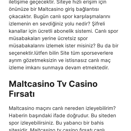
iletişime geçecektir. Siteye hızlı erişim için
önünüze bir Maltcasino giriş bağlantısı
çıkacaktır. Bugün canlı spor karşılaşmalarını
izlemenin en sevdiğiniz yolu nedir? Şifreli
kanallar için ücretli abonelik sistemi. Canlı spor
müsabakaları yerine ücretsiz spor
müsabakalarını izlemek ister misiniz? Bu da bir
seçenektir.lütfen bilin Site tüm sporseverlere
ayrım gözetmeksizin ve istisnasız canlı maç
izleme imkanı sunmaya devam etmektedir.
Maltcasino Tv Casino
Fırsatı
Maltcasino maçını canlı nereden izleyebilirim?
Haberin başındaki ifade doğrudur. Bu siteden
spor izleyebilirsiniz. Bu yabancı bir bahis
sitesidir.
Maltcasino tv casino fırsatı
canlı