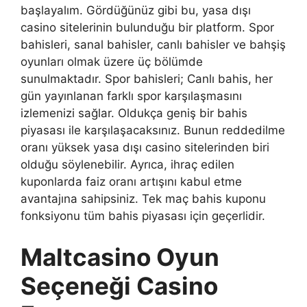
başlayalım. Gördüğünüz gibi bu, yasa dışı
casino sitelerinin bulunduğu bir platform. Spor
bahisleri, sanal bahisler, canlı bahisler ve bahşiş
oyunları olmak üzere üç bölümde
sunulmaktadır. Spor bahisleri; Canlı bahis, her
gün yayınlanan farklı spor karşılaşmasını
izlemenizi sağlar. Oldukça geniş bir bahis
piyasası ile karşılaşacaksınız. Bunun reddedilme
oranı yüksek yasa dışı casino sitelerinden biri
olduğu söylenebilir. Ayrıca, ihraç edilen
kuponlarda faiz oranı artışını kabul etme
avantajına sahipsiniz. Tek maç bahis kuponu
fonksiyonu tüm bahis piyasası için geçerlidir.
Maltcasino Oyun
Seçeneği Casino