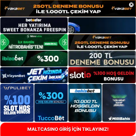
×
MALTCASINO GİRİŞ İÇİN TIKLAYINIZ!