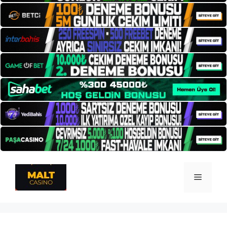
İçeriğe
atla
Menü