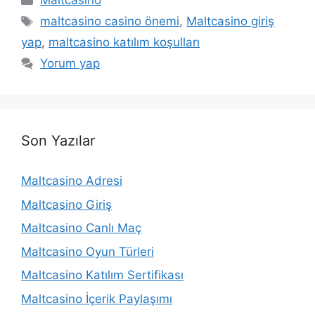
Maltcasino
Etiketler
maltcasino casino önemi
,
Maltcasino giriş
yap
,
maltcasino katılım koşulları
Yorum yap
Son Yazılar
Maltcasino Adresi
Maltcasino Giriş
Maltcasino Canlı Maç
Maltcasino Oyun Türleri
Maltcasino Katılım Sertifikası
Maltcasino İçerik Paylaşımı