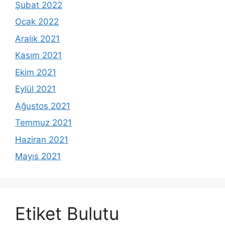
Şubat 2022
Ocak 2022
Aralık 2021
Kasım 2021
Ekim 2021
Eylül 2021
Ağustos 2021
Temmuz 2021
Haziran 2021
Mayıs 2021
Etiket Bulutu