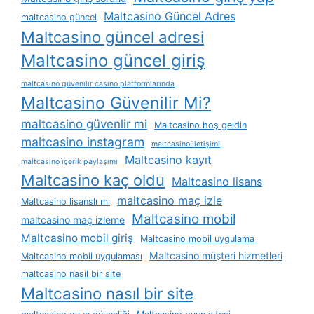
Maltcasino Güncel Adres
maltcasino güncel
Maltcasino güncel adresi
Maltcasino güncel giriş
maltcasino güvenilir casino platformlarında
Maltcasino Güvenilir Mi?
maltcasino güvenlir mi
Maltcasino hoş geldin
maltcasino instagram
maltcasino i̇letişimi
Maltcasino kayıt
maltcasino i̇çerik paylaşımı
Maltcasino kaç oldu
Maltcasino lisans
maltcasino maç izle
Maltcasino lisanslı mı
Maltcasino mobil
maltcasino maç izleme
Maltcasino mobil giriş
Maltcasino mobil uygulama
Maltcasino müşteri hizmetleri
Maltcasino mobil uygulaması
maltcasino nasil bir site
Maltcasino nasıl bir site