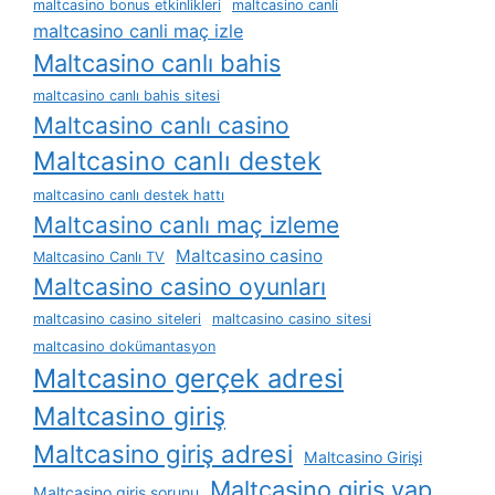
maltcasino bonus etkinlikleri
maltcasino canli
maltcasino canli maç izle
Maltcasino canlı bahis
maltcasino canlı bahis sitesi
Maltcasino canlı casino
Maltcasino canlı destek
maltcasino canlı destek hattı
Maltcasino canlı maç izleme
Maltcasino casino
Maltcasino Canlı TV
Maltcasino casino oyunları
maltcasino casino siteleri
maltcasino casino sitesi
maltcasino dokümantasyon
Maltcasino gerçek adresi
Maltcasino giriş
Maltcasino giriş adresi
Maltcasino Girişi
Maltcasino giriş yap
Maltcasino giriş sorunu