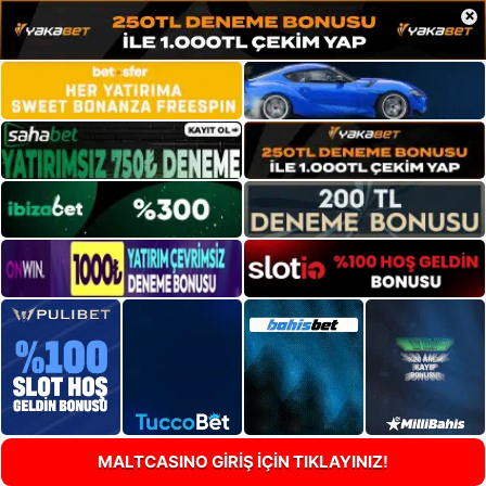
×
MALTCASINO GİRİŞ İÇİN TIKLAYINIZ!