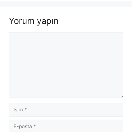
Yorum yapın
Yorum
İsim
E-
posta