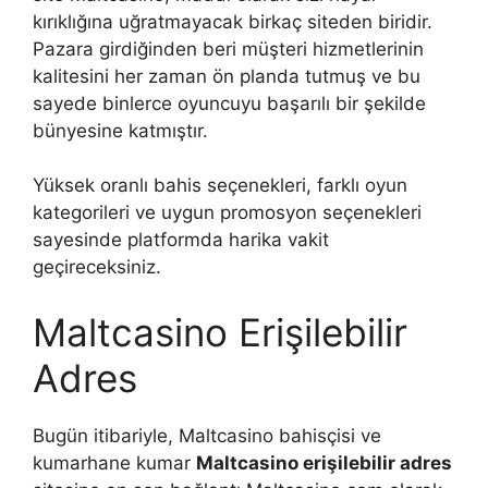
kırıklığına uğratmayacak birkaç siteden biridir.
Pazara girdiğinden beri müşteri hizmetlerinin
kalitesini her zaman ön planda tutmuş ve bu
sayede binlerce oyuncuyu başarılı bir şekilde
bünyesine katmıştır.
Yüksek oranlı bahis seçenekleri, farklı oyun
kategorileri ve uygun promosyon seçenekleri
sayesinde platformda harika vakit
geçireceksiniz.
Maltcasino Erişilebilir
Adres
Bugün itibariyle, Maltcasino bahisçisi ve
kumarhane kumar
Maltcasino erişilebilir adres