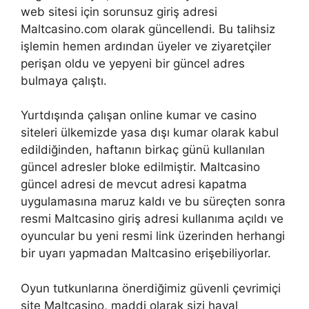
web sitesi için sorunsuz giriş adresi
Maltcasino.com olarak güncellendi. Bu talihsiz
işlemin hemen ardından üyeler ve ziyaretçiler
perişan oldu ve yepyeni bir güncel adres
bulmaya çalıştı.
Yurtdışında çalışan online kumar ve casino
siteleri ülkemizde yasa dışı kumar olarak kabul
edildiğinden, haftanın birkaç günü kullanılan
güncel adresler bloke edilmiştir. Maltcasino
güncel adresi de mevcut adresi kapatma
uygulamasına maruz kaldı ve bu süreçten sonra
resmi Maltcasino giriş adresi kullanıma açıldı ve
oyuncular bu yeni resmi link üzerinden herhangi
bir uyarı yapmadan Maltcasino erişebiliyorlar.
Oyun tutkunlarına önerdiğimiz güvenli çevrimiçi
site Maltcasino, maddi olarak sizi hayal