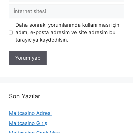
İnternet
sitesi
Daha sonraki yorumlarımda kullanılması için
adım, e-posta adresim ve site adresim bu
tarayıcıya kaydedilsin.
Son Yazılar
Maltcasino Adresi
Maltcasino Giriş