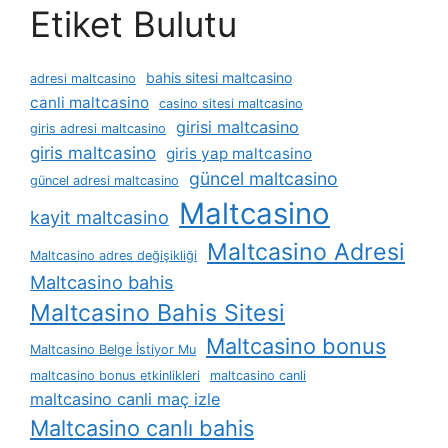
Etiket Bulutu
bahis sitesi maltcasino
adresi maltcasino
canli maltcasino
casino sitesi maltcasino
girisi maltcasino
giris adresi maltcasino
giris maltcasino
giris yap maltcasino
güncel maltcasino
güncel adresi maltcasino
Maltcasino
kayit maltcasino
Maltcasino Adresi
Maltcasino adres değişikliği
Maltcasino bahis
Maltcasino Bahis Sitesi
Maltcasino bonus
Maltcasino Belge İstiyor Mu
maltcasino bonus etkinlikleri
maltcasino canli
maltcasino canli maç izle
Maltcasino canlı bahis