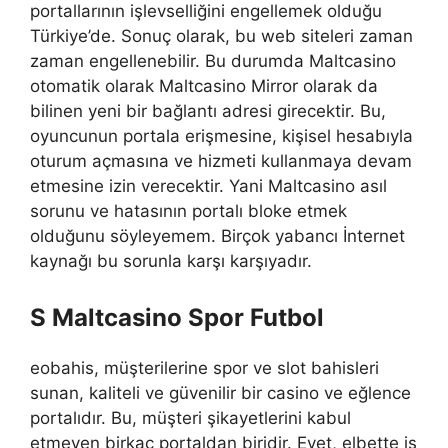
portallarının işlevselliğini engellemek olduğu
Türkiye’de. Sonuç olarak, bu web siteleri zaman
zaman engellenebilir. Bu durumda Maltcasino
otomatik olarak Maltcasino Mirror olarak da
bilinen yeni bir bağlantı adresi girecektir. Bu,
oyuncunun portala erişmesine, kişisel hesabıyla
oturum açmasına ve hizmeti kullanmaya devam
etmesine izin verecektir. Yani Maltcasino asıl
sorunu ve hatasının portalı bloke etmek
olduğunu söyleyemem. Birçok yabancı İnternet
kaynağı bu sorunla karşı karşıyadır.
S Maltcasino Spor Futbol
eobahis, müşterilerine spor ve slot bahisleri
sunan, kaliteli ve güvenilir bir casino ve eğlence
portalıdır. Bu, müşteri şikayetlerini kabul
etmeyen birkaç portaldan biridir. Evet, elbette iş