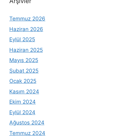
Arşivler
Temmuz 2026
Haziran 2026
Eylül 2025
Haziran 2025
Mayıs 2025
Şubat 2025
Ocak 2025
Kasım 2024
Ekim 2024
Eylül 2024
Ağustos 2024
Temmuz 2024