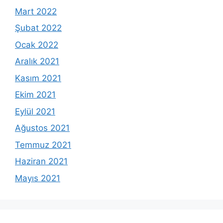
Mart 2022
Şubat 2022
Ocak 2022
Aralık 2021
Kasım 2021
Ekim 2021
Eylül 2021
Ağustos 2021
Temmuz 2021
Haziran 2021
Mayıs 2021