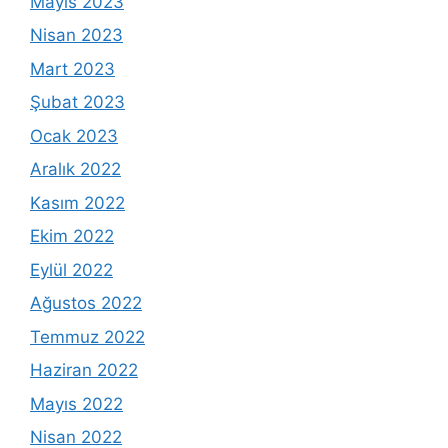
Mayıs 2023
Nisan 2023
Mart 2023
Şubat 2023
Ocak 2023
Aralık 2022
Kasım 2022
Ekim 2022
Eylül 2022
Ağustos 2022
Temmuz 2022
Haziran 2022
Mayıs 2022
Nisan 2022