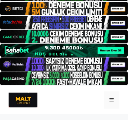
İçeriğe
atla
Menü