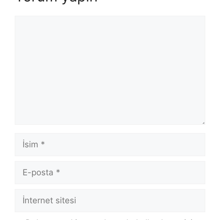
Yorum
İsim
E-
posta
İnternet
sitesi