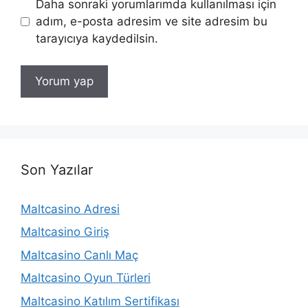
Daha sonraki yorumlarımda kullanılması için
adım, e-posta adresim ve site adresim bu
tarayıcıya kaydedilsin.
Son Yazılar
Maltcasino Adresi
Maltcasino Giriş
Maltcasino Canlı Maç
Maltcasino Oyun Türleri
Maltcasino Katılım Sertifikası