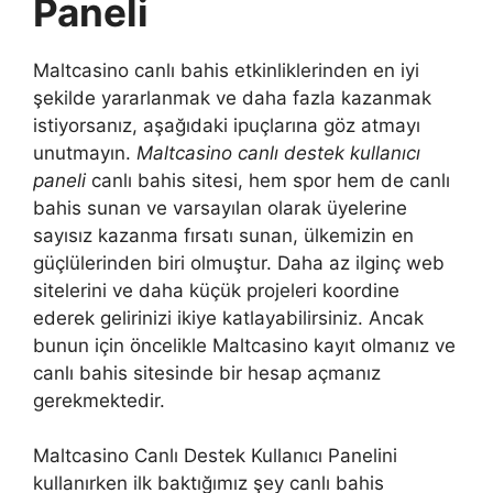
Paneli
Maltcasino canlı bahis etkinliklerinden en iyi
şekilde yararlanmak ve daha fazla kazanmak
istiyorsanız, aşağıdaki ipuçlarına göz atmayı
unutmayın.
Maltcasino canlı destek kullanıcı
paneli
canlı bahis sitesi, hem spor hem de canlı
bahis sunan ve varsayılan olarak üyelerine
sayısız kazanma fırsatı sunan, ülkemizin en
güçlülerinden biri olmuştur. Daha az ilginç web
sitelerini ve daha küçük projeleri koordine
ederek gelirinizi ikiye katlayabilirsiniz. Ancak
bunun için öncelikle Maltcasino kayıt olmanız ve
canlı bahis sitesinde bir hesap açmanız
gerekmektedir.
Maltcasino Canlı Destek Kullanıcı Panelini
kullanırken ilk baktığımız şey canlı bahis