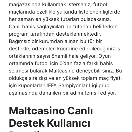
mağazasında kullanmak isterseniz, futbol
maçlarında özellikle yukarıda listelenen liglerde
her zaman en yüksek tutarları bulacaksınız.
Canlı bahis sağlayıcıları da tutarları belirlerken
program tarafından desteklenmektedir.
Bağımsız bir kurumdan alınan bu tür bir
destekle, ödemeleri koordine edebileceğimiz iş
ortaklarının sayısı önemli hale geliyor. Oyun
ortamında futbol için 0’dan fazla farklı bahis
sekmesi bularak Maltcasino deneyebilirsiniz. Bu
oldukça sıra dışı ve en yüksek toplam maç fiyatı
için kuponlarla UEFA Şampiyonlar Ligi grup
aşamasında daha ileri bir adımı temsil ediyor.
Maltcasino Canlı
Destek Kullanıcı