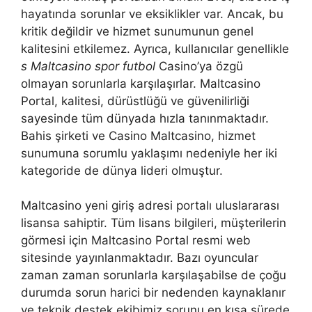
hayatında sorunlar ve eksiklikler var. Ancak, bu
kritik değildir ve hizmet sunumunun genel
kalitesini etkilemez. Ayrıca, kullanıcılar genellikle
s Maltcasino spor futbol
Casino’ya özgü
olmayan sorunlarla karşılaşırlar. Maltcasino
Portal, kalitesi, dürüstlüğü ve güvenilirliği
sayesinde tüm dünyada hızla tanınmaktadır.
Bahis şirketi ve Casino Maltcasino, hizmet
sunumuna sorumlu yaklaşımı nedeniyle her iki
kategoride de dünya lideri olmuştur.
Maltcasino yeni giriş adresi portalı uluslararası
lisansa sahiptir. Tüm lisans bilgileri, müşterilerin
görmesi için Maltcasino Portal resmi web
sitesinde yayınlanmaktadır. Bazı oyuncular
zaman zaman sorunlarla karşılaşabilse de çoğu
durumda sorun harici bir nedenden kaynaklanır
ve teknik destek ekibimiz sorunu en kısa sürede