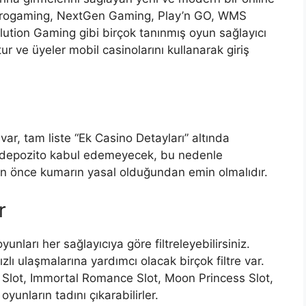
crogaming, NextGen Gaming, Play’n GO, WMS
olution Gaming gibi birçok tanınmış oyun sağlayıcı
ur ve üyeler mobil casinolarını kullanarak giriş
var, tam liste “Ek Casino Detayları” altında
en depozito kabul edemeyecek, bu nedenle
 önce kumarın yasal olduğundan emin olmalıdır.
r
unları her sağlayıcıya göre filtreleyebilirsiniz.
lı ulaşmalarına yardımcı olacak birçok filtre var.
Slot, Immortal Romance Slot, Moon Princess Slot,
unların tadını çıkarabilirler.