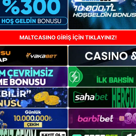
MALTCASINO GİRİŞ İÇİN TIKLAYINIZ!