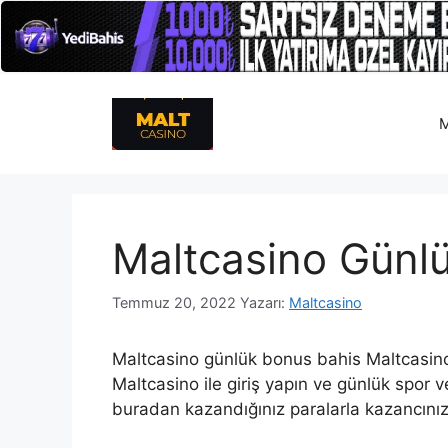
İçeriğe
atla
M
Maltcasino Günl
Temmuz 20, 2022
Yazarı:
Maltcasino
Maltcasino günlük bonus bahis Maltcasino 
Maltcasino ile giriş yapın ve günlük spor v
buradan kazandığınız paralarla kazancınızı 