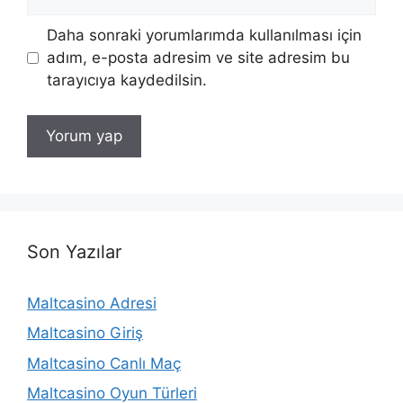
sitesi
Daha sonraki yorumlarımda kullanılması için
adım, e-posta adresim ve site adresim bu
tarayıcıya kaydedilsin.
Son Yazılar
Maltcasino Adresi
Maltcasino Giriş
Maltcasino Canlı Maç
Maltcasino Oyun Türleri