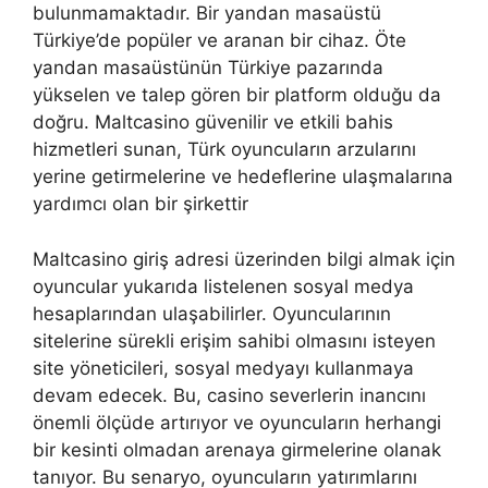
bulunmamaktadır. Bir yandan masaüstü
Türkiye’de popüler ve aranan bir cihaz. Öte
yandan masaüstünün Türkiye pazarında
yükselen ve talep gören bir platform olduğu da
doğru. Maltcasino güvenilir ve etkili bahis
hizmetleri sunan, Türk oyuncuların arzularını
yerine getirmelerine ve hedeflerine ulaşmalarına
yardımcı olan bir şirkettir
Maltcasino giriş adresi üzerinden bilgi almak için
oyuncular yukarıda listelenen sosyal medya
hesaplarından ulaşabilirler. Oyuncularının
sitelerine sürekli erişim sahibi olmasını isteyen
site yöneticileri, sosyal medyayı kullanmaya
devam edecek. Bu, casino severlerin inancını
önemli ölçüde artırıyor ve oyuncuların herhangi
bir kesinti olmadan arenaya girmelerine olanak
tanıyor. Bu senaryo, oyuncuların yatırımlarını