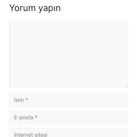
Yorum yapın
Yorum
İsim
E-
posta
İnternet