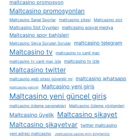
maltcasino promosyon
Maltcasino promosyonları
Maltcasino Sanal Sporlar
maltcasino sitesi
Maltcasino slot
Maltcasino Slot Oyunları
maltcasino sosyal medya
Maltcasino spor bahisleri
maltcasino telegram
Maltcasino Sıkça Sorulan Sorular
Maltcasino tv
maltcasino tv canli maç
maltcasino tv izle
maltcasino tv canli maç izle
Maltcasino twitter
maltcasino whatsapp
maltcasino web sitesi güvenilir mi
Maltcasino yeni giriş
maltcasino yatırım
Maltcasino yeni güncel giriş
maltcasino ödeme seçenekleri
Maltcasino ödeme yöntemleri
Maltcasino şikayet
Maltcasino üyelik
Maltcasino şikayetvar
twitter maltcasino
yeni adresi maltcasino
maltcasino casino giriş bilgileriniz