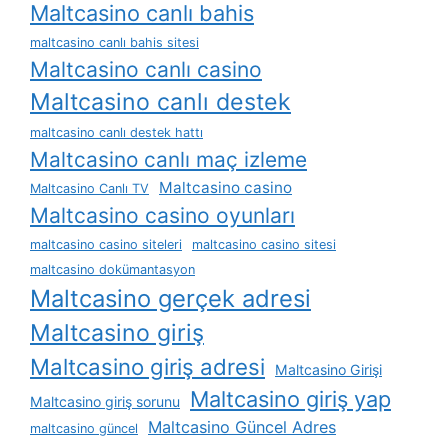
Maltcasino canlı bahis
maltcasino canlı bahis sitesi
Maltcasino canlı casino
Maltcasino canlı destek
maltcasino canlı destek hattı
Maltcasino canlı maç izleme
Maltcasino casino
Maltcasino Canlı TV
Maltcasino casino oyunları
maltcasino casino siteleri
maltcasino casino sitesi
maltcasino dokümantasyon
Maltcasino gerçek adresi
Maltcasino giriş
Maltcasino giriş adresi
Maltcasino Girişi
Maltcasino giriş yap
Maltcasino giriş sorunu
Maltcasino Güncel Adres
maltcasino güncel