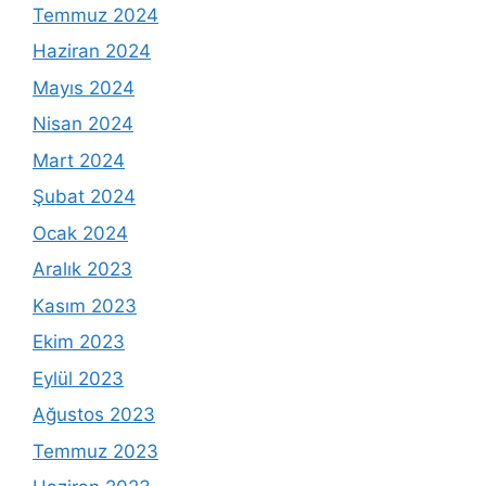
Temmuz 2024
Haziran 2024
Mayıs 2024
Nisan 2024
Mart 2024
Şubat 2024
Ocak 2024
Aralık 2023
Kasım 2023
Ekim 2023
Eylül 2023
Ağustos 2023
Temmuz 2023