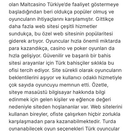
olan Maltcasino Türkiye’de faaliyet göstermeye
başladığından beri oldukça popüler olmuş ve
oyuncuların ihtiyaçlarını karşılamıştır. Gittikçe
daha fazla web sitesi çeşitli hizmetler
sundukça, bu özel web sitesinin popülaritesi
giderek artıyor. Oyuncular hızla önemli miktarda
para kazandıkça, casino ve poker oyunları da
hızla gelişiyor. Güvenilir ve başarılı bir bahis
sitesi arayanlar için Türk bahisçiler sıklıkla bu
ofisi tercih ediyor. Site sürekli olarak oyuncuların
beklentilerini aşıyor ve kullanıcı odaklı hizmetiyle
çok sayıda oyuncuyu memnun etti. Özetle,
siteye masaüstü bilgisayar hakkında bilgi
edinmek için gelen kişiler ve eğlence değeri
nedeniyle siteden hoşlananlar var. Web sitelerini
kullanan bireyler, ofiste çalışırken hiçbir zorlukla
karşılaşmadan para kazanabilmektedir. Turda
oynanabilecek oyun seçenekleri Türk oyuncular