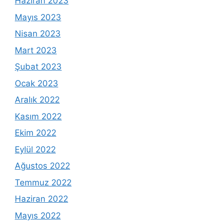
Haziran 2023
Mayıs 2023
Nisan 2023
Mart 2023
Şubat 2023
Ocak 2023
Aralık 2022
Kasım 2022
Ekim 2022
Eylül 2022
Ağustos 2022
Temmuz 2022
Haziran 2022
Mayıs 2022