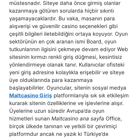
müstesnadır. Siteye daha önce girmiş olanlar
kazanmaya götüren sorularda hiçbir sıkıntı
yaşamayacaklardır. Bu vaka, masanın para
alışverişi ve güvenilir casino seçenekleri gibi
çeşitli bilgileri iletebildiğini ortaya koyuyor. Oyun
sektörünün en çok aranan ismi Board, oyun
tutkunlarının ilgisini çekmeye devam ediyor Web
sitesinin kırmızı renkli giriş düğmesi, kesintisiz
yönlendirmeye olanak tanır. Kullanıcılar ofisteki
yeni giriş adresine kolaylıkla erişebilir ve siteye
üye olduklarında para kazanmaya
başlayabilirler. Oyuncular, sitenin sosyal medya
Maltcasino Giriş
platformlarıyla sık sık etkileşim
kurarak sitenin özelliklerine ve işlevlerine alışır.
Üyelerine uzun süredir Avrupa’da oyun
hizmetleri sunan
Maltcasino ana sayfa
Office,
birçok ülkede tanınan ve yetkili bir çevrimiçi
platformdur ancak ne yazık ki Türkiye’de