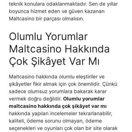
teknik konulara odaklanmaktadır. Sen de yıllar
boyunca hizmet eden ve güven kazanan
Maltcasino bir parçası olmalısın.
Olumlu Yorumlar
Maltcasino Hakkında
Çok Şikâyet Var Mı
Maltcasino hakkında olumlu eleştiriler ve
şikâyetler fikir almak için çok önemlidir. Çünkü
sadece olumsuz yorumlara bakarak karar
vermek doğru değildir.
Olumlu yorumlar
maltcasino hakkında çok şikâyet var mı
hakkında yapılan incelemeler tekrarlanabilir,
kaliteli, ödeme sorunu olmayan, ödeme
seçenekleri ve oyunları çok olan bir site olarak