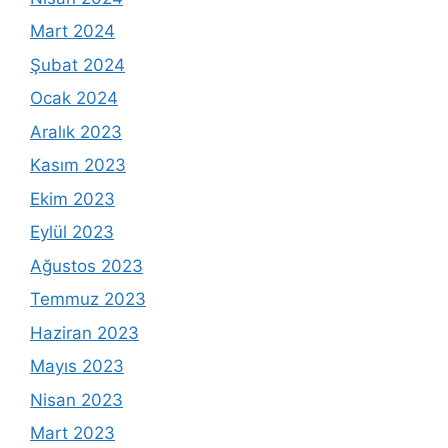
Mart 2024
Şubat 2024
Ocak 2024
Aralık 2023
Kasım 2023
Ekim 2023
Eylül 2023
Ağustos 2023
Temmuz 2023
Haziran 2023
Mayıs 2023
Nisan 2023
Mart 2023