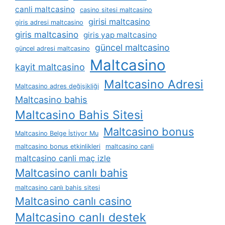
canli maltcasino
casino sitesi maltcasino
girisi maltcasino
giris adresi maltcasino
giris maltcasino
giris yap maltcasino
güncel maltcasino
güncel adresi maltcasino
Maltcasino
kayit maltcasino
Maltcasino Adresi
Maltcasino adres değişikliği
Maltcasino bahis
Maltcasino Bahis Sitesi
Maltcasino bonus
Maltcasino Belge İstiyor Mu
maltcasino bonus etkinlikleri
maltcasino canli
maltcasino canli maç izle
Maltcasino canlı bahis
maltcasino canlı bahis sitesi
Maltcasino canlı casino
Maltcasino canlı destek