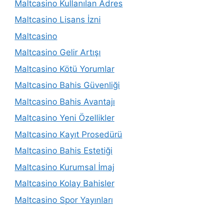
Maltcasino Kullanılan Adres
Maltcasino Lisans İzni
Maltcasino
Maltcasino Gelir Artışı
Maltcasino Kötü Yorumlar
Maltcasino Bahis Güvenliği
Maltcasino Bahis Avantajı
Maltcasino Yeni Özellikler
Maltcasino Kayıt Prosedürü
Maltcasino Bahis Estetiği
Maltcasino Kurumsal İmaj
Maltcasino Kolay Bahisler
Maltcasino Spor Yayınları