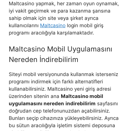
Maltcasino yapmak, her zaman oyun oynamak,
iyi vakit geçirmek ve para kazanma şansına
sahip olmak için site veya şirket ayrıca
kullanıcılarını
Maltcasino
login mobil giriş
programı aracılığıyla karşılamaktadır.
Maltcasino Mobil Uygulamasını
Nereden İndirebilirim
Siteyi mobil versiyonunda kullanmak isterseniz
programı indirmek için farklı alternatifleri
kullanabilirsiniz. Maltcasino yeni giriş adresi
üzerinden sitenin ana
Maltcasino mobil
uygulamasını nereden
indirebilirim
sayfasını
doğrudan cep telefonunuzdan açabilirsiniz.
Bunları seçip cihazınıza yükleyebilirsiniz. Ayrıca
bu sütun aracılığıyla işletim sistemi deposuna