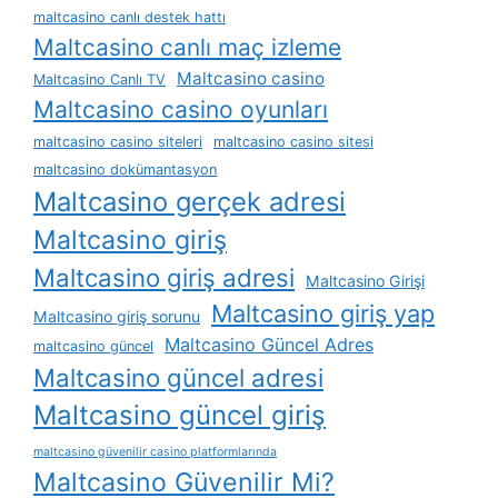
maltcasino canlı destek hattı
Maltcasino canlı maç izleme
Maltcasino casino
Maltcasino Canlı TV
Maltcasino casino oyunları
maltcasino casino siteleri
maltcasino casino sitesi
maltcasino dokümantasyon
Maltcasino gerçek adresi
Maltcasino giriş
Maltcasino giriş adresi
Maltcasino Girişi
Maltcasino giriş yap
Maltcasino giriş sorunu
Maltcasino Güncel Adres
maltcasino güncel
Maltcasino güncel adresi
Maltcasino güncel giriş
maltcasino güvenilir casino platformlarında
Maltcasino Güvenilir Mi?