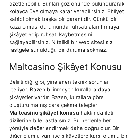
özetlenebilir. Bunları göz önünde bulundurarak
kolayca üye olmaya karar verebilirsiniz. Ehliyet
sahibi olmak başka bir garantidir. Çünkü bir
kaza olması durumunda ruhsatı alan firmaya
şikâyet edip ruhsatı kaybetmesini
sağlayabilirsiniz. Nitelikli bir web sitesi sizi
rastgele sunulduğu bir duruma sokmaz.
Maltcasino Şikâyet Konusu
Belirtildiği gibi, yinelenen teknik sorunlar
içeriyor. Bazen bilinmeyen kurallara dayalı
şikâyetler vardır. Bazen, kurallara göre
oluşturulmamış para çekme talepleri
Maltcasino şikâyet konusu
hakkında ileti
dizilerine bile rastlarsınız. Bu nedenle her
yönüyle değerlendirmek daha doğru olur. Bir
diğer olumlu yanı ise şikâyetlere karşı olumlu bir