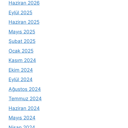
Haziran 2026
Eylül 2025
Haziran 2025
Mayıs 2025
Şubat 2025
Ocak 2025
Kasım 2024
Ekim 2024
Eylül 2024
Ağustos 2024
Temmuz 2024
Haziran 2024
Mayıs 2024
Nisan 2024