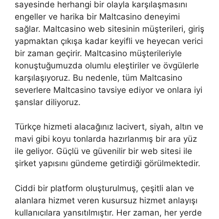
sayesinde herhangi bir olayla karşılaşmasını
engeller ve harika bir Maltcasino deneyimi
sağlar. Maltcasino web sitesinin müşterileri, giriş
yapmaktan çıkışa kadar keyifli ve heyecan verici
bir zaman geçirir. Maltcasino müşterileriyle
konuştuğumuzda olumlu eleştiriler ve övgülerle
karşılaşıyoruz. Bu nedenle, tüm Maltcasino
severlere Maltcasino tavsiye ediyor ve onlara iyi
şanslar diliyoruz.
Türkçe hizmeti alacağınız lacivert, siyah, altın ve
mavi gibi koyu tonlarda hazırlanmış bir ara yüz
ile geliyor. Güçlü ve güvenilir bir web sitesi ile
şirket yapısını gündeme getirdiği görülmektedir.
Ciddi bir platform oluşturulmuş, çeşitli alan ve
alanlara hizmet veren kusursuz hizmet anlayışı
kullanıcılara yansıtılmıştır. Her zaman, her yerde