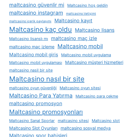
maltcasino güvenlir mi
Maltcasino hoş geldin
maltcasino instagram
maltcasino i̇letişimi
Maltcasino kayıt
maltcasino i̇çerik paylaşımı
Maltcasino kaç oldu
Maltcasino lisans
maltcasino maç izle
Maltcasino lisanslı mı
Maltcasino mobil
maltcasino maç izleme
Maltcasino mobil giriş
Maltcasino mobil uygulama
Maltcasino müşteri hizmetleri
Maltcasino mobil uygulaması
maltcasino nasil bir site
Maltcasino nasıl bir site
maltcasino oyun güvenliği
Maltcasino oyun sitesi
Maltcasino Para Yatırma
Maltcasino para çekme
maltcasino promosyon
Maltcasino promosyonları
Maltcasino Sanal Sporlar
maltcasino sitesi
Maltcasino slot
Maltcasino Slot Oyunları
maltcasino sosyal medya
Maltcasino spor bahisleri