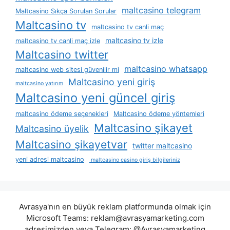
maltcasino telegram
Maltcasino Sıkça Sorulan Sorular
Maltcasino tv
maltcasino tv canli maç
maltcasino tv izle
maltcasino tv canli maç izle
Maltcasino twitter
maltcasino whatsapp
maltcasino web sitesi güvenilir mi
Maltcasino yeni giriş
maltcasino yatırım
Maltcasino yeni güncel giriş
maltcasino ödeme seçenekleri
Maltcasino ödeme yöntemleri
Maltcasino şikayet
Maltcasino üyelik
Maltcasino şikayetvar
twitter maltcasino
yeni adresi maltcasino
maltcasino casino giriş bilgileriniz
Avrasya'nın en büyük reklam platformunda olmak için
Microsoft Teams:
reklam@avrasyamarketing.com
adresimizden veya Telegram: @Avrasyamarketing