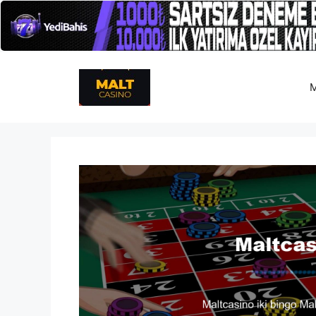
İçeriğe
atla
M