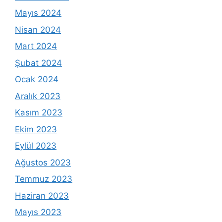
Mayıs 2024
Nisan 2024
Mart 2024
Şubat 2024
Ocak 2024
Aralık 2023
Kasım 2023
Ekim 2023
Eylül 2023
Ağustos 2023
Temmuz 2023
Haziran 2023
Mayıs 2023