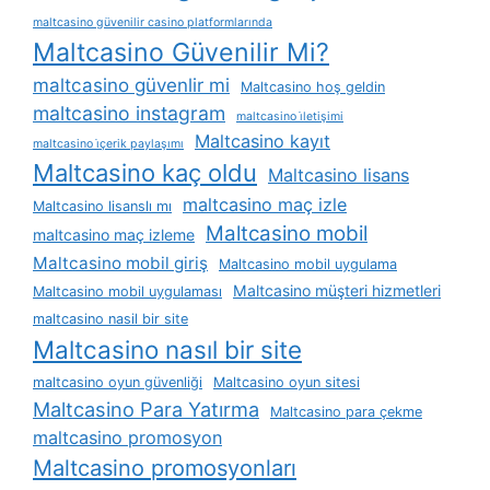
maltcasino güvenilir casino platformlarında
Maltcasino Güvenilir Mi?
maltcasino güvenlir mi
Maltcasino hoş geldin
maltcasino instagram
maltcasino i̇letişimi
Maltcasino kayıt
maltcasino i̇çerik paylaşımı
Maltcasino kaç oldu
Maltcasino lisans
maltcasino maç izle
Maltcasino lisanslı mı
Maltcasino mobil
maltcasino maç izleme
Maltcasino mobil giriş
Maltcasino mobil uygulama
Maltcasino müşteri hizmetleri
Maltcasino mobil uygulaması
maltcasino nasil bir site
Maltcasino nasıl bir site
maltcasino oyun güvenliği
Maltcasino oyun sitesi
Maltcasino Para Yatırma
Maltcasino para çekme
maltcasino promosyon
Maltcasino promosyonları