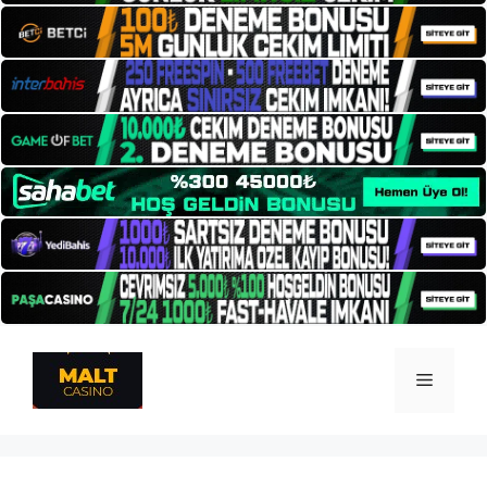
İçeriğe
atla
Menü