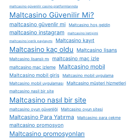
maltcasino güvenilir casino platformlarında
Maltcasino Güvenilir Mi?
maltcasino güvenlir mi
Maltcasino hoş geldin
maltcasino instagram
maltcasino i̇letişimi
Maltcasino kayıt
maltcasino i̇çerik paylaşımı
Maltcasino kaç oldu
Maltcasino lisans
maltcasino maç izle
Maltcasino lisanslı mı
Maltcasino mobil
maltcasino maç izleme
Maltcasino mobil giriş
Maltcasino mobil uygulama
Maltcasino müşteri hizmetleri
Maltcasino mobil uygulaması
maltcasino nasil bir site
Maltcasino nasıl bir site
maltcasino oyun güvenliği
Maltcasino oyun sitesi
Maltcasino Para Yatırma
Maltcasino para çekme
maltcasino promosyon
Maltcasino promosyonları