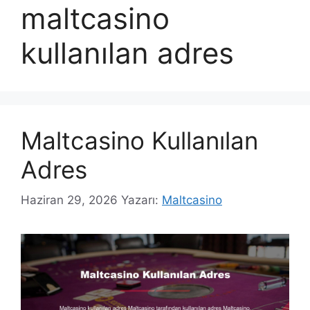
maltcasino
kullanılan adres
Maltcasino Kullanılan
Adres
Haziran 29, 2026
Yazarı:
Maltcasino