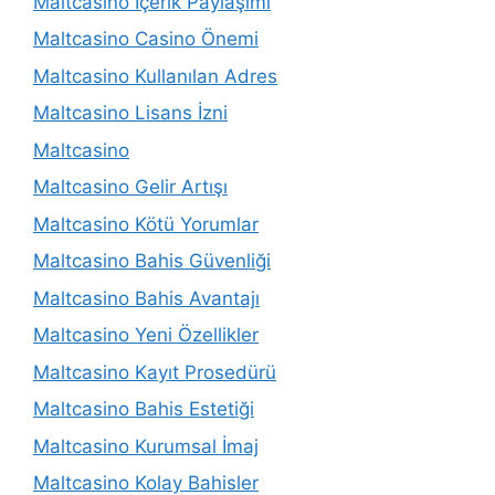
Maltcasino İçerik Paylaşımı
Maltcasino Casino Önemi
Maltcasino Kullanılan Adres
Maltcasino Lisans İzni
Maltcasino
Maltcasino Gelir Artışı
Maltcasino Kötü Yorumlar
Maltcasino Bahis Güvenliği
Maltcasino Bahis Avantajı
Maltcasino Yeni Özellikler
Maltcasino Kayıt Prosedürü
Maltcasino Bahis Estetiği
Maltcasino Kurumsal İmaj
Maltcasino Kolay Bahisler