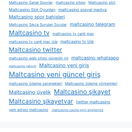
Maltcasino Sanal Sporlar
maltcasino sitesi
Maltcasino slot
Maltcasino Slot Oyunları
maltcasino sosyal medya
Maltcasino spor bahisleri
maltcasino telegram
Maltcasino Sıkça Sorulan Sorular
Maltcasino tv
maltcasino tv canli maç
maltcasino tv izle
maltcasino tv canli maç izle
Maltcasino twitter
maltcasino whatsapp
maltcasino web sitesi güvenilir mi
Maltcasino yeni giriş
maltcasino yatırım
Maltcasino yeni güncel giriş
maltcasino ödeme seçenekleri
Maltcasino ödeme yöntemleri
Maltcasino şikayet
Maltcasino üyelik
Maltcasino şikayetvar
twitter maltcasino
yeni adresi maltcasino
maltcasino casino giriş bilgileriniz