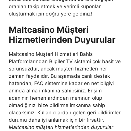
oranları takip etmek ve verimli kuponlar
oluşturmak için doğru yere geldiniz!
Maltcasino Müşteri
Hizmetlerinden Duyurular
Maltcasino Müşteri Hizmetleri Bahis
Platformlarından Bilgiler TV sistemi çok basit ve
sorunsuzdur, ancak müşteri hizmetleri her
zaman faydalıdır. Bu aşamada canlı destek
hattından, FAQ sistemine kadar en net bilgiyi
anında alma imkanına sahipsiniz. Erişim
adımının hemen ardından memnun olup
olmadığınızı bize bildirme imkanına sahip
olacaksınız. Kullanıcılardan gelen geri bildirimler
durumu daha iyi anlamak için bir fırsattır.
Maltcasino müşteri hizmetlerinden duyurular