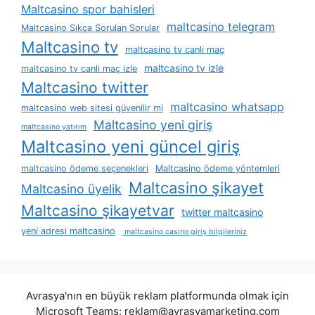
Maltcasino spor bahisleri
maltcasino telegram
Maltcasino Sıkça Sorulan Sorular
Maltcasino tv
maltcasino tv canli maç
maltcasino tv izle
maltcasino tv canli maç izle
Maltcasino twitter
maltcasino whatsapp
maltcasino web sitesi güvenilir mi
Maltcasino yeni giriş
maltcasino yatırım
Maltcasino yeni güncel giriş
maltcasino ödeme seçenekleri
Maltcasino ödeme yöntemleri
Maltcasino şikayet
Maltcasino üyelik
Maltcasino şikayetvar
twitter maltcasino
yeni adresi maltcasino
maltcasino casino giriş bilgileriniz
Avrasya'nın en büyük reklam platformunda olmak için
Microsoft Teams:
reklam@avrasyamarketing.com