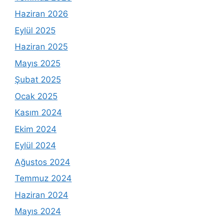
Haziran 2026
Eylül 2025
Haziran 2025
Mayıs 2025
Şubat 2025
Ocak 2025
Kasım 2024
Ekim 2024
Eylül 2024
Ağustos 2024
Temmuz 2024
Haziran 2024
Mayıs 2024