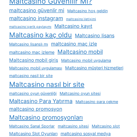
Maltcasino Güvenilir Mi?
maltcasino güvenlir mi
Maltcasino hoş geldin
maltcasino instagram
maltcasino i̇letişimi
Maltcasino kayıt
maltcasino i̇çerik paylaşımı
Maltcasino kaç oldu
Maltcasino lisans
maltcasino maç izle
Maltcasino lisanslı mı
Maltcasino mobil
maltcasino maç izleme
Maltcasino mobil giriş
Maltcasino mobil uygulama
Maltcasino müşteri hizmetleri
Maltcasino mobil uygulaması
maltcasino nasil bir site
Maltcasino nasıl bir site
maltcasino oyun güvenliği
Maltcasino oyun sitesi
Maltcasino Para Yatırma
Maltcasino para çekme
maltcasino promosyon
Maltcasino promosyonları
Maltcasino Sanal Sporlar
maltcasino sitesi
Maltcasino slot
Maltcasino Slot Oyunları
maltcasino sosyal medya