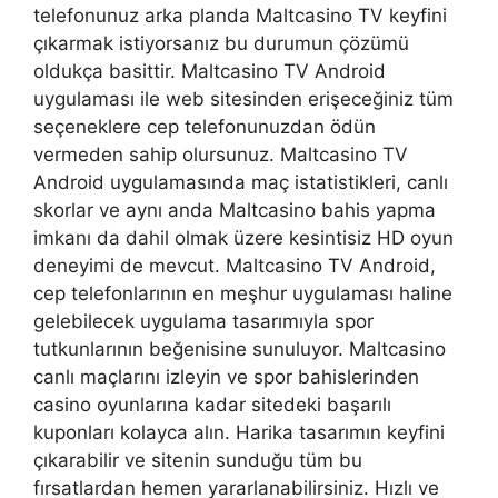
telefonunuz arka planda Maltcasino TV keyfini
çıkarmak istiyorsanız bu durumun çözümü
oldukça basittir. Maltcasino TV Android
uygulaması ile web sitesinden erişeceğiniz tüm
seçeneklere cep telefonunuzdan ödün
vermeden sahip olursunuz. Maltcasino TV
Android uygulamasında maç istatistikleri, canlı
skorlar ve aynı anda Maltcasino bahis yapma
imkanı da dahil olmak üzere kesintisiz HD oyun
deneyimi de mevcut. Maltcasino TV Android,
cep telefonlarının en meşhur uygulaması haline
gelebilecek uygulama tasarımıyla spor
tutkunlarının beğenisine sunuluyor. Maltcasino
canlı maçlarını izleyin ve spor bahislerinden
casino oyunlarına kadar sitedeki başarılı
kuponları kolayca alın. Harika tasarımın keyfini
çıkarabilir ve sitenin sunduğu tüm bu
fırsatlardan hemen yararlanabilirsiniz. Hızlı ve