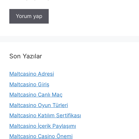
Son Yazılar
Maltcasino Adresi
Maltcasino Giriş
Maltcasino Canlı Maç
Maltcasino Oyun Türleri
Maltcasino Katılım Sertifikası
Maltcasino İçerik Paylaşımı
Maltcasino Casino Önemi