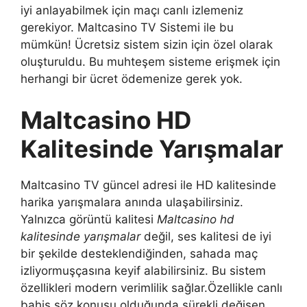
iyi anlayabilmek için maçı canlı izlemeniz
gerekiyor. Maltcasino TV Sistemi ile bu
mümkün! Ücretsiz sistem sizin için özel olarak
oluşturuldu. Bu muhteşem sisteme erişmek için
herhangi bir ücret ödemenize gerek yok.
Maltcasino HD
Kalitesinde Yarışmalar
Maltcasino TV güncel adresi ile HD kalitesinde
harika yarışmalara anında ulaşabilirsiniz.
Yalnızca görüntü kalitesi
Maltcasino hd
kalitesinde yarışmalar
değil, ses kalitesi de iyi
bir şekilde desteklendiğinden, sahada maç
izliyormuşçasına keyif alabilirsiniz. Bu sistem
özellikleri modern verimlilik sağlar.Özellikle canlı
bahis söz konusu olduğunda sürekli değişen