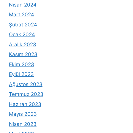
Nisan 2024
Mart 2024
Şubat 2024
Ocak 2024
Aralık 2023
Kasım 2023
Ekim 2023
Eylül 2023
Ağustos 2023
Temmuz 2023
Haziran 2023
Mayıs 2023
Nisan 2023