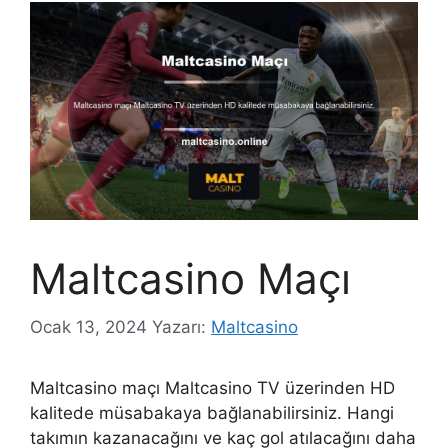
Maltcasino Maçı
Ocak 13, 2024
Yazarı:
Maltcasino
Maltcasino maçı Maltcasino TV üzerinden HD
kalitede müsabakaya bağlanabilirsiniz. Hangi
takımın kazanacağını ve kaç gol atılacağını daha