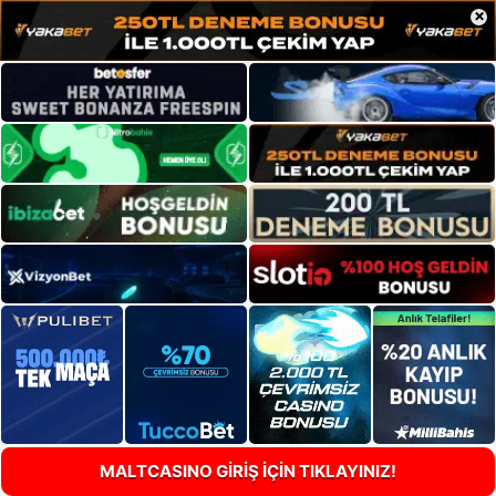
×
MALTCASINO GİRİŞ İÇİN TIKLAYINIZ!