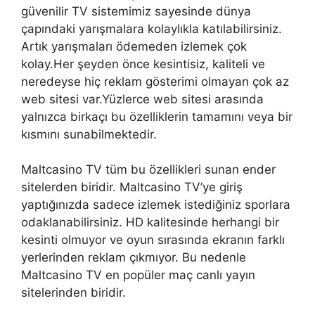
güvenilir TV sistemimiz sayesinde dünya
çapındaki yarışmalara kolaylıkla katılabilirsiniz.
Artık yarışmaları ödemeden izlemek çok
kolay.Her şeyden önce kesintisiz, kaliteli ve
neredeyse hiç reklam gösterimi olmayan çok az
web sitesi var.Yüzlerce web sitesi arasında
yalnızca birkaçı bu özelliklerin tamamını veya bir
kısmını sunabilmektedir.
Maltcasino TV tüm bu özellikleri sunan ender
sitelerden biridir. Maltcasino TV’ye giriş
yaptığınızda sadece izlemek istediğiniz sporlara
odaklanabilirsiniz. HD kalitesinde herhangi bir
kesinti olmuyor ve oyun sırasında ekranın farklı
yerlerinden reklam çıkmıyor. Bu nedenle
Maltcasino TV en popüler maç canlı yayın
sitelerinden biridir.