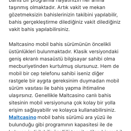
bahis bir programla hayatınızın her anına
taşınmış olmaktadır. Artık vakit ve mekan
gözetmeksizin bahislerinizin takibini yapılabilir,
bahis gerçekleştirme dilediğiniz vakit dilediğiniz
vakit bahis yapılabilirsiniz.
Maltcasino mobil bahis sürümünün öncelikli
üstünlükleri bulunmaktadır. Klasik versiyondaki
geniş ekranlı masaüstü bilgisayar sahibi olma
mecburiyetinden kurtulmuş olursunuz. Hem de
mobil bir cep telefonu sahibi iseniz diğer
rastgele bir aygıta gereksinim duymadan mobil
sürüm vasıtası ile bahis yapma ihtimaline
ulaşırsınız. Genellikle Maltcasino canlı bahis
sitesinin mobil versiyonuna çok kolay bir yolla
erişim sağlayabilir ve kolayca kullanabilirsiniz.
Maltcasino
mobil bahis sürümü ara yüzü ile
bulunduğu gibi programının kapasitesi ile de