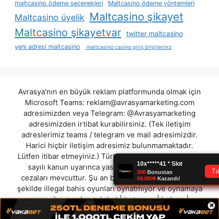
maltcasino ödeme seçenekleri
Maltcasino ödeme yöntemleri
Maltcasino şikayet
Maltcasino üyelik
Maltcasino şikayetvar
twitter maltcasino
yeni adresi maltcasino
maltcasino casino giriş bilgileriniz
Avrasya'nın en büyük reklam platformunda olmak için
Microsoft Teams:
reklam@avrasyamarketing.com
adresimizden veya Telegram: @Avrasyamarketing
adresimizden irtibat kurabilirsiniz. (Tek iletişim
adreslerimiz teams / telegram ve mail adresimizdir.
Harici hiçbir iletişim adresimiz bulunmamaktadır.
Lütfen itibar etmeyiniz.) Türkiye yasalarına göre 7258
sayılı kanun uyarınca yasa dışı bahis oynamanın
cezaları mevcuttur. Şu an bulunduğunuz site hiç bir
şekilde illegal bahis oyunları oynatmıyor ve oynamaya
aracı olmuyordur.
rulobet
|
betparex
|
holeyy
|
×
matrixbet
|
betingo
|
betkur
|
tamcasino
|
titabet