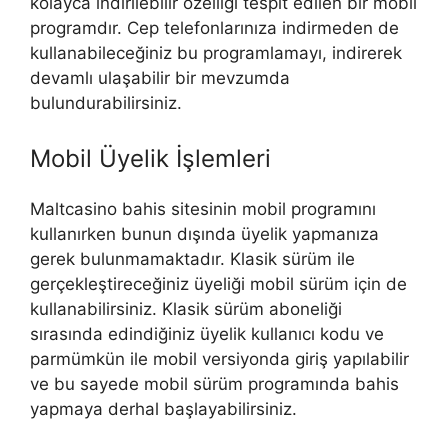
kolayca indirilebilir özelliği tespit edilen bir mobil
programdır. Cep telefonlarınıza indirmeden de
kullanabileceğiniz bu programlamayı, indirerek
devamlı ulaşabilir bir mevzumda
bulundurabilirsiniz.
Mobil Üyelik İşlemleri
Maltcasino bahis sitesinin mobil programını
kullanırken bunun dışında üyelik yapmanıza
gerek bulunmamaktadır. Klasik sürüm ile
gerçekleştireceğiniz üyeliği mobil sürüm için de
kullanabilirsiniz. Klasik sürüm aboneliği
sırasında edindiğiniz üyelik kullanıcı kodu ve
parmümkün ile mobil versiyonda giriş yapılabilir
ve bu sayede mobil sürüm programında bahis
yapmaya derhal başlayabilirsiniz.