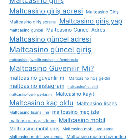
Maltcasino giriş
Maltcasino giriş adresi
Maltcasino Girişi
Maltcasino giriş yap
Maltcasino giriş sorunu
Maltcasino Güncel Adres
maltcasino güncel
Maltcasino güncel adresi
Maltcasino güncel giriş
maltcasino güvenilir casino platformlarında
Maltcasino Güvenilir Mi?
maltcasino güvenlir mi
Maltcasino hoş geldin
maltcasino instagram
maltcasino i̇letişimi
Maltcasino kayıt
maltcasino i̇çerik paylaşımı
Maltcasino kaç oldu
Maltcasino lisans
maltcasino maç izle
Maltcasino lisanslı mı
Maltcasino mobil
maltcasino maç izleme
Maltcasino mobil giriş
Maltcasino mobil uygulama
Maltcasino müşteri hizmetleri
Maltcasino mobil uygulaması