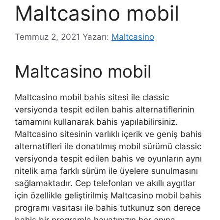
Maltcasino mobil
Temmuz 2, 2021
Yazarı:
Maltcasino
Maltcasino mobil
Maltcasino mobil bahis sitesi ile classic
versiyonda tespit edilen bahis alternatiflerinin
tamamını kullanarak bahis yapılabilirsiniz.
Maltcasino sitesinin varlıklı içerik ve geniş bahis
alternatifleri ile donatılmış mobil sürümü classic
versiyonda tespit edilen bahis ve oyunların aynı
nitelik ama farklı sürüm ile üyelere sunulmasını
sağlamaktadır. Cep telefonları ve akıllı aygıtlar
için özellikle geliştirilmiş Maltcasino mobil bahis
programı vasıtası ile bahis tutkunuz son derece