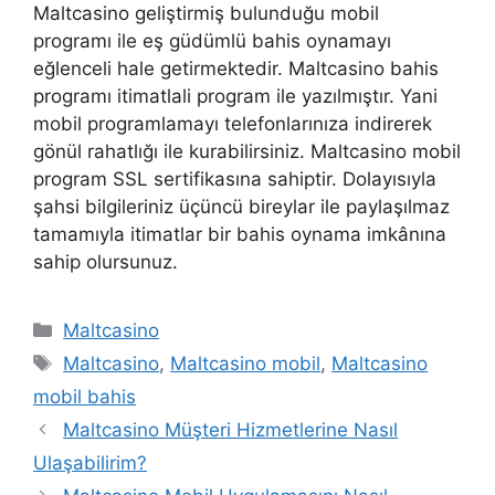
Maltcasino geliştirmiş bulunduğu mobil
programı ile eş güdümlü bahis oynamayı
eğlenceli hale getirmektedir. Maltcasino bahis
programı itimatlali program ile yazılmıştır. Yani
mobil programlamayı telefonlarınıza indirerek
gönül rahatlığı ile kurabilirsiniz. Maltcasino mobil
program SSL sertifikasına sahiptir. Dolayısıyla
şahsi bilgileriniz üçüncü bireylar ile paylaşılmaz
tamamıyla itimatlar bir bahis oynama imkânına
sahip olursunuz.
Kategoriler
Maltcasino
Etiketler
Maltcasino
,
Maltcasino mobil
,
Maltcasino
mobil bahis
Maltcasino Müşteri Hizmetlerine Nasıl
Ulaşabilirim?