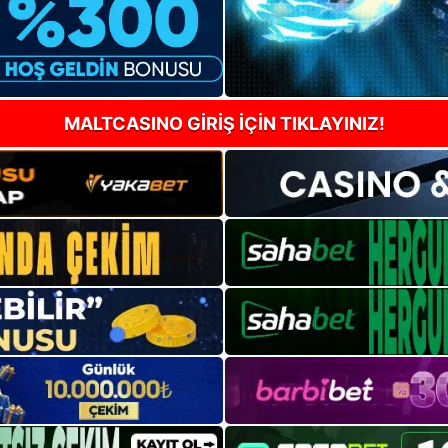
MALTCASINO GİRİŞ İÇİN TIKLAYINIZ!