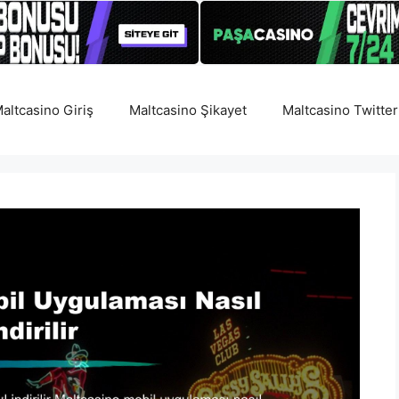
altcasino Giriş
Maltcasino Şikayet
Maltcasino Twitter