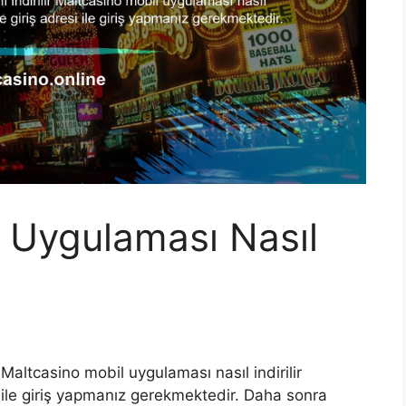
 Uygulaması Nasıl
 Maltcasino mobil uygulaması nasıl indirilir
i ile giriş yapmanız gerekmektedir. Daha sonra