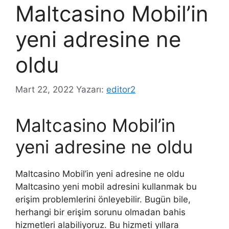
Maltcasino Mobil’in
yeni adresine ne
oldu
Mart 22, 2022
Yazarı:
editor2
Maltcasino Mobil’in
yeni adresine ne oldu
Maltcasino Mobil’in yeni adresine ne oldu
Maltcasino yeni mobil adresini kullanmak bu
erişim problemlerini önleyebilir. Bugün bile,
herhangi bir erişim sorunu olmadan bahis
hizmetleri alabiliyoruz. Bu hizmeti yıllara