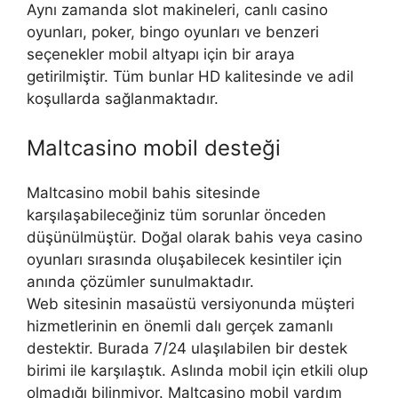
Aynı zamanda slot makineleri, canlı casino
oyunları, poker, bingo oyunları ve benzeri
seçenekler mobil altyapı için bir araya
getirilmiştir. Tüm bunlar HD kalitesinde ve adil
koşullarda sağlanmaktadır.
Maltcasino mobil desteği
Maltcasino mobil bahis sitesinde
karşılaşabileceğiniz tüm sorunlar önceden
düşünülmüştür. Doğal olarak bahis veya casino
oyunları sırasında oluşabilecek kesintiler için
anında çözümler sunulmaktadır.
Web sitesinin masaüstü versiyonunda müşteri
hizmetlerinin en önemli dalı gerçek zamanlı
destektir. Burada 7/24 ulaşılabilen bir destek
birimi ile karşılaştık. Aslında mobil için etkili olup
olmadığı bilinmiyor. Maltcasino mobil yardım