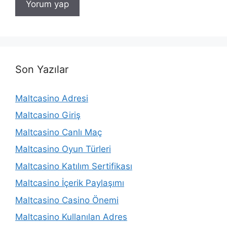
Son Yazılar
Maltcasino Adresi
Maltcasino Giriş
Maltcasino Canlı Maç
Maltcasino Oyun Türleri
Maltcasino Katılım Sertifikası
Maltcasino İçerik Paylaşımı
Maltcasino Casino Önemi
Maltcasino Kullanılan Adres