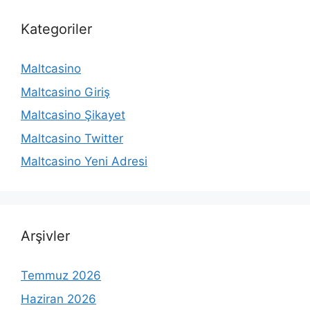
Kategoriler
Maltcasino
Maltcasino Giriş
Maltcasino Şikayet
Maltcasino Twitter
Maltcasino Yeni Adresi
Arşivler
Temmuz 2026
Haziran 2026