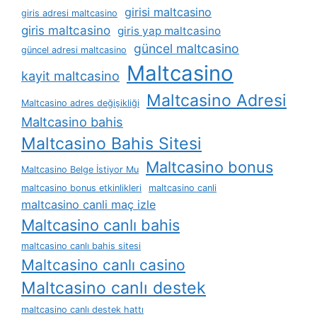
girisi maltcasino
giris adresi maltcasino
giris maltcasino
giris yap maltcasino
güncel maltcasino
güncel adresi maltcasino
Maltcasino
kayit maltcasino
Maltcasino Adresi
Maltcasino adres değişikliği
Maltcasino bahis
Maltcasino Bahis Sitesi
Maltcasino bonus
Maltcasino Belge İstiyor Mu
maltcasino bonus etkinlikleri
maltcasino canli
maltcasino canli maç izle
Maltcasino canlı bahis
maltcasino canlı bahis sitesi
Maltcasino canlı casino
Maltcasino canlı destek
maltcasino canlı destek hattı