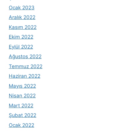
Ocak 2023
Aralık 2022
Kasım 2022
Ekim 2022
Eylül 2022
Ağustos 2022
Temmuz 2022
Haziran 2022
Mayıs 2022
Nisan 2022
Mart 2022
Şubat 2022
Ocak 2022