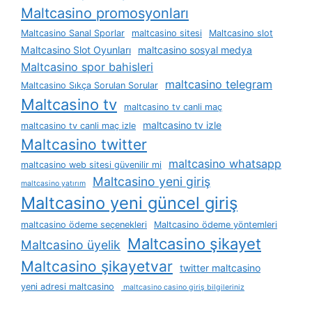
Maltcasino promosyonları
Maltcasino Sanal Sporlar
maltcasino sitesi
Maltcasino slot
Maltcasino Slot Oyunları
maltcasino sosyal medya
Maltcasino spor bahisleri
maltcasino telegram
Maltcasino Sıkça Sorulan Sorular
Maltcasino tv
maltcasino tv canli maç
maltcasino tv izle
maltcasino tv canli maç izle
Maltcasino twitter
maltcasino whatsapp
maltcasino web sitesi güvenilir mi
Maltcasino yeni giriş
maltcasino yatırım
Maltcasino yeni güncel giriş
maltcasino ödeme seçenekleri
Maltcasino ödeme yöntemleri
Maltcasino şikayet
Maltcasino üyelik
Maltcasino şikayetvar
twitter maltcasino
yeni adresi maltcasino
maltcasino casino giriş bilgileriniz