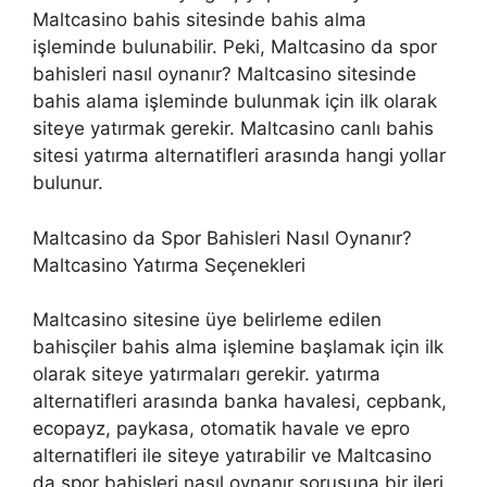
Maltcasino bahis sitesinde bahis alma
işleminde bulunabilir. Peki, Maltcasino da spor
bahisleri nasıl oynanır? Maltcasino sitesinde
bahis alama işleminde bulunmak için ilk olarak
siteye yatırmak gerekir. Maltcasino canlı bahis
sitesi yatırma alternatifleri arasında hangi yollar
bulunur.
Maltcasino da Spor Bahisleri Nasıl Oynanır?
Maltcasino Yatırma Seçenekleri
Maltcasino sitesine üye belirleme edilen
bahisçiler bahis alma işlemine başlamak için ilk
olarak siteye yatırmaları gerekir. yatırma
alternatifleri arasında banka havalesi, cepbank,
ecopayz, paykasa, otomatik havale ve epro
alternatifleri ile siteye yatırabilir ve Maltcasino
da spor bahisleri nasıl oynanır sorusuna bir ileri