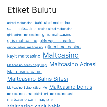
Etiket Bulutu
bahis sitesi maltcasino
adresi maltcasino
canli maltcasino
casino sitesi maltcasino
girisi maltcasino
giris adresi maltcasino
giris maltcasino
giris yap maltcasino
güncel maltcasino
güncel adresi maltcasino
Maltcasino
kayit maltcasino
Maltcasino Adresi
Maltcasino adres değişikliği
Maltcasino bahis
Maltcasino Bahis Sitesi
Maltcasino bonus
Maltcasino Belge İstiyor Mu
maltcasino bonus etkinlikleri
maltcasino canli
maltcasino canli maç izle
Maltcasino canlı bahis