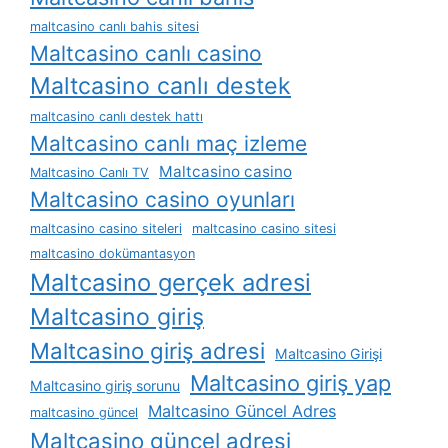
maltcasino canlı bahis sitesi
Maltcasino canlı casino
Maltcasino canlı destek
maltcasino canlı destek hattı
Maltcasino canlı maç izleme
Maltcasino casino
Maltcasino Canlı TV
Maltcasino casino oyunları
maltcasino casino siteleri
maltcasino casino sitesi
maltcasino dokümantasyon
Maltcasino gerçek adresi
Maltcasino giriş
Maltcasino giriş adresi
Maltcasino Girişi
Maltcasino giriş yap
Maltcasino giriş sorunu
Maltcasino Güncel Adres
maltcasino güncel
Maltcasino güncel adresi