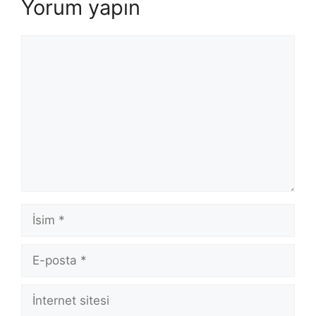
Yorum yapın
Yorum
İsim
E-
posta
İnternet
sitesi