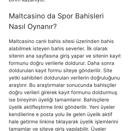
Maltcasino da Spor Bahisleri
Nasıl Oynanır?
Maltcasino canlı bahis sitesi üzerinden bahis
alabilmek isteyen bahis severler. İlk olarak
sitenin ana sayfasına giriş yapar ve sitenin kayıt
formunu doğru verilerle doldurur. Daha sonra
doldurulan kayıt formu siteye gönderilir. Site
yetki sahibileri doldurulan verilerin doğruluğunu
araştırır. Bu araştırmalar sonucunda bahisçiler
doğru verileri girerek kayıt formunu doldurmuş
ise bireyinin üyeliği tamamlanır. Bahisçilere
üyelik aktifleştirme linki gönderilir. Yeni üyeler
kendilerine e posta yolu ile gelen üyelik aktif
hale getirme linkine tıklayarak üyelik işlemlerini
tamamlar ve siteye giriş yapılabilir. Üyeler