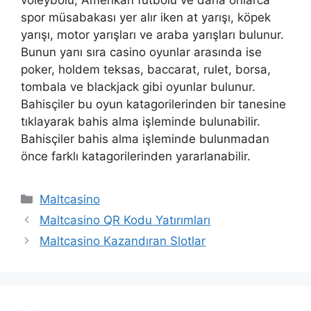
spor müsabakası yer alır iken at yarışı, köpek
yarışı, motor yarışları ve araba yarışları bulunur.
Bunun yanı sıra casino oyunlar arasında ise
poker, holdem teksas, baccarat, rulet, borsa,
tombala ve blackjack gibi oyunlar bulunur.
Bahisçiler bu oyun katagorilerinden bir tanesine
tıklayarak bahis alma işleminde bulunabilir.
Bahisçiler bahis alma işleminde bulunmadan
önce farklı katagorilerinden yararlanabilir.
Kategoriler
Maltcasino
Maltcasino QR Kodu Yatırımları
Maltcasino Kazandıran Slotlar