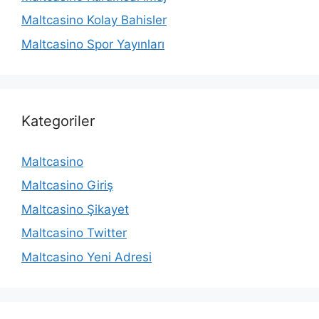
Maltcasino Kolay Bahisler
Maltcasino Spor Yayınları
Kategoriler
Maltcasino
Maltcasino Giriş
Maltcasino Şikayet
Maltcasino Twitter
Maltcasino Yeni Adresi