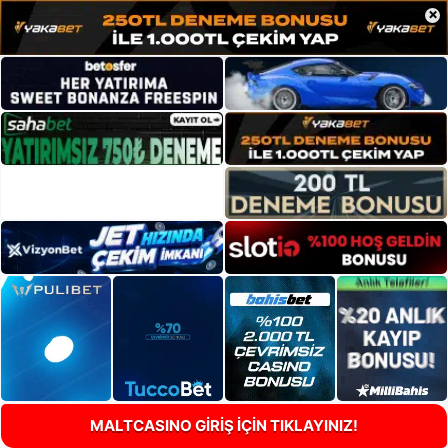
×
MALTCASINO GİRİŞ İÇİN TIKLAYINIZ!