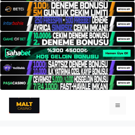
İçeriğe
atla
Menü