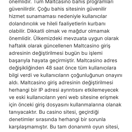
önemlidir. Tüm Maltcasino bahis programları
güvenilirdir. Çoğu bahis sitesinin güvenilir
hizmet sunamaması nedeniyle kullanıcılar
dolandırıcılık ve hileli faaliyetlerin kurbanı
olabilir. Dikkatli olmak ve mağdur olmamak
önemlidir. Ülkemizdeki mevzuata uygun olarak
haftalık olarak güncellenen Maltcasino giriş
adresinin değiştirilmesi bugün bu işlemi
başarıyla hayata geçirmiştir. Maltcasino adres
değişikliğinden 48 saat önce tüm kullanıcılara
bilgi verdi ve kullanıcıların çoğunluğunun onayını
aldı. Maltcasino giriş adresinin değiştirilmesi
herhangi bir IP adresi ayrıntısını etkilemeyecek
ve eski kullanıcıların yeni web sitesine erişmek
için önceki giriş dosyasını kullanmalarına olanak
tanıyacaktır. Bu casino sitesi, geçirdiği
denetimler sırasında herhangi bir sorunla
karşılaşmamıştır. Bu tam donanımlı oyun sitesi,