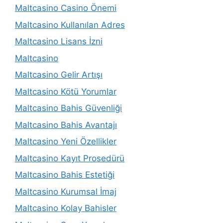
Maltcasino Casino Önemi
Maltcasino Kullanılan Adres
Maltcasino Lisans İzni
Maltcasino
Maltcasino Gelir Artışı
Maltcasino Kötü Yorumlar
Maltcasino Bahis Güvenliği
Maltcasino Bahis Avantajı
Maltcasino Yeni Özellikler
Maltcasino Kayıt Prosedürü
Maltcasino Bahis Estetiği
Maltcasino Kurumsal İmaj
Maltcasino Kolay Bahisler