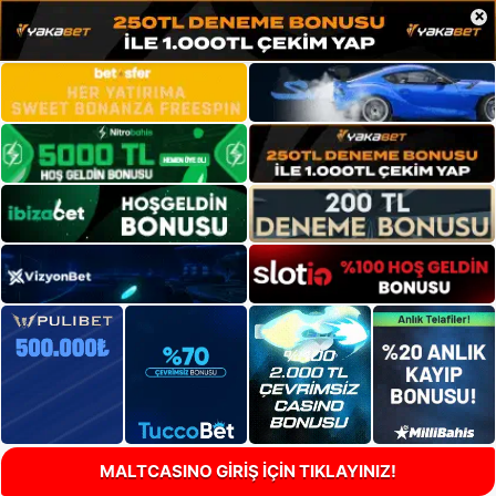
×
MALTCASINO GİRİŞ İÇİN TIKLAYINIZ!