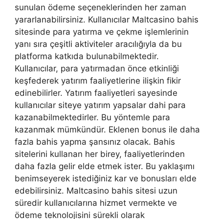
sunulan ödeme seçeneklerinden her zaman
yararlanabilirsiniz. Kullanıcılar Maltcasino bahis
sitesinde para yatırma ve çekme işlemlerinin
yanı sıra çeşitli aktiviteler aracılığıyla da bu
platforma katkıda bulunabilmektedir.
Kullanıcılar, para yatırmadan önce etkinliği
keşfederek yatırım faaliyetlerine ilişkin fikir
edinebilirler. Yatırım faaliyetleri sayesinde
kullanıcılar siteye yatırım yapsalar dahi para
kazanabilmektedirler. Bu yöntemle para
kazanmak mümkündür. Eklenen bonus ile daha
fazla bahis yapma şansınız olacak. Bahis
sitelerini kullanan her birey, faaliyetlerinden
daha fazla gelir elde etmek ister. Bu yaklaşımı
benimseyerek istediğiniz kar ve bonusları elde
edebilirsiniz. Maltcasino bahis sitesi uzun
süredir kullanıcılarına hizmet vermekte ve
ödeme teknolojisini sürekli olarak