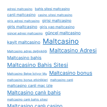
bahis sitesi maltcasino
adresi maltcasino
canli maltcasino
casino sitesi maltcasino
girisi maltcasino
giris adresi maltcasino
giris maltcasino
giris yap maltcasino
güncel maltcasino
güncel adresi maltcasino
Maltcasino
kayit maltcasino
Maltcasino Adresi
Maltcasino adres değişikliği
Maltcasino bahis
Maltcasino Bahis Sitesi
Maltcasino bonus
Maltcasino Belge İstiyor Mu
maltcasino bonus etkinlikleri
maltcasino canli
maltcasino canli maç izle
Maltcasino canlı bahis
maltcasino canlı bahis sitesi
Maltcasino canlı casino