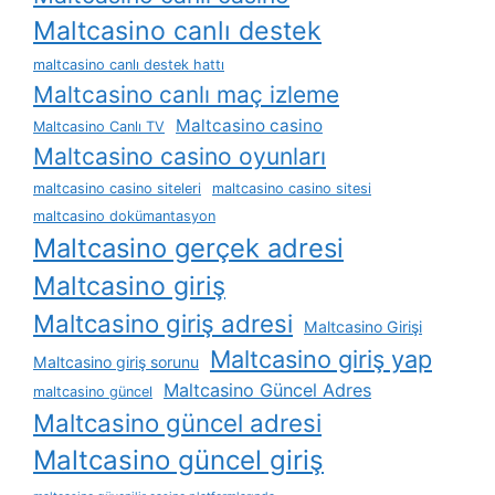
Maltcasino canlı destek
maltcasino canlı destek hattı
Maltcasino canlı maç izleme
Maltcasino casino
Maltcasino Canlı TV
Maltcasino casino oyunları
maltcasino casino siteleri
maltcasino casino sitesi
maltcasino dokümantasyon
Maltcasino gerçek adresi
Maltcasino giriş
Maltcasino giriş adresi
Maltcasino Girişi
Maltcasino giriş yap
Maltcasino giriş sorunu
Maltcasino Güncel Adres
maltcasino güncel
Maltcasino güncel adresi
Maltcasino güncel giriş