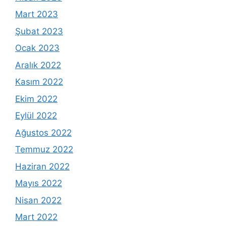
Mart 2023
Şubat 2023
Ocak 2023
Aralık 2022
Kasım 2022
Ekim 2022
Eylül 2022
Ağustos 2022
Temmuz 2022
Haziran 2022
Mayıs 2022
Nisan 2022
Mart 2022