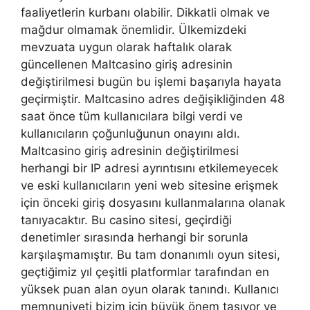
faaliyetlerin kurbanı olabilir. Dikkatli olmak ve
mağdur olmamak önemlidir. Ülkemizdeki
mevzuata uygun olarak haftalık olarak
güncellenen Maltcasino giriş adresinin
değiştirilmesi bugün bu işlemi başarıyla hayata
geçirmiştir. Maltcasino adres değişikliğinden 48
saat önce tüm kullanıcılara bilgi verdi ve
kullanıcıların çoğunluğunun onayını aldı.
Maltcasino giriş adresinin değiştirilmesi
herhangi bir IP adresi ayrıntısını etkilemeyecek
ve eski kullanıcıların yeni web sitesine erişmek
için önceki giriş dosyasını kullanmalarına olanak
tanıyacaktır. Bu casino sitesi, geçirdiği
denetimler sırasında herhangi bir sorunla
karşılaşmamıştır. Bu tam donanımlı oyun sitesi,
geçtiğimiz yıl çeşitli platformlar tarafından en
yüksek puan alan oyun olarak tanındı. Kullanıcı
memnuniyeti bizim için büyük önem taşıyor ve