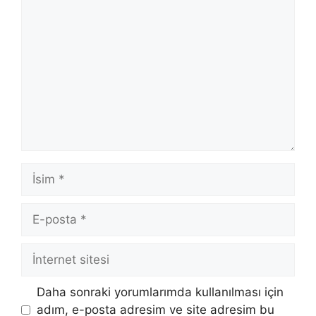
Yorum
İsim
E-
posta
İnternet
sitesi
Daha sonraki yorumlarımda kullanılması için
adım, e-posta adresim ve site adresim bu