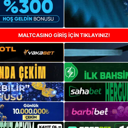
MALTCASINO GİRİŞ İÇİN TIKLAYINIZ!