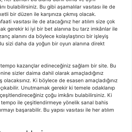
 bulabilirsiniz. Bu gibi aşamalılar vasıtası ile de
etli bir düzen ile karşınıza çıkmış olacak.
ati vasıtası ile de atacağınız her atılım size çok
 gerekir ki iyi bir bet alanına bu tarz imkânlar ile
anç alanını da böylece kolaylaştırıcı bir işleyiş
u sizi daha da yoğun bir oyun alanına direkt
 tempo kazançlar edineceğiniz sağlam bir site. Bu
nine sizler daima dahil olarak amaçladığınız
ş olacaksınız. Ki böylece de esasen amaçladığınız
çıkabilir. Unutmamak gerekir ki temele odaklanıp
eşitlendireceğiniz çoğu imkânı bulabilirsiniz. Ki
tempo ile çeşitlendirmeye yönelik sanal bahis
rmayı başarabilir. Bu yapısı vasıtası ile her atılım