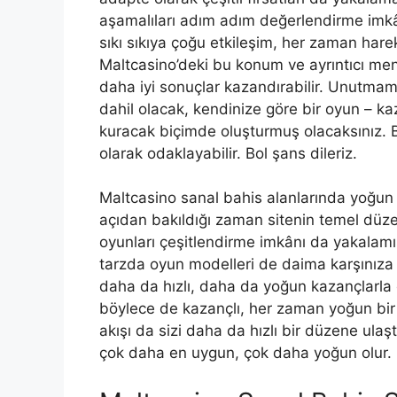
aşamalıları adım adım değerlendirme imkânı
sıkı sıkıya çoğu etkileşim, her zaman harek
Maltcasino’deki bu konum ve ayrıntıcı menfa
daha iyi sonuçlar kazandırabilir. Unutmamak
dahil olacak, kendinize göre bir oyun – kaz
kuracak biçimde oluşturmuş olacaksınız. B
olarak odaklayabilir. Bol şans dileriz.
Maltcasino sanal bahis alanlarında yoğun
açıdan bakıldığı zaman sitenin temel düze
oyunları çeşitlendirme imkânı da yakalamı
tarzda oyun modelleri de daima karşınıza 
daha da hızlı, daha da yoğun kazançlarla ç
böylece de kazançlı, her zaman yoğun bir 
akışı da sizi daha da hızlı bir düzene ulaştı
çok daha en uygun, çok daha yoğun olur.